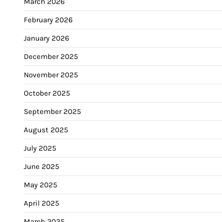
March 2026
February 2026
January 2026
December 2025
November 2025
October 2025
September 2025
August 2025
July 2025
June 2025
May 2025
April 2025
March 2025