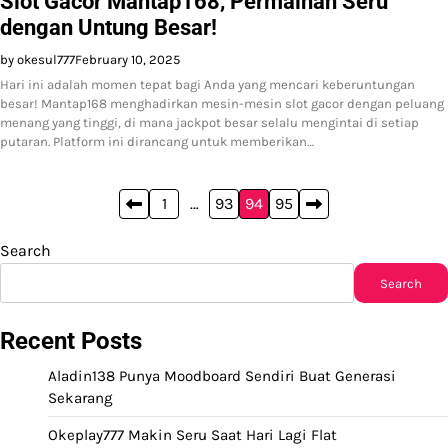
Slot Gacor Mantap168, Permainan Seru
dengan Untung Besar!
by okesul777
February 10, 2025
Hari ini adalah momen tepat bagi Anda yang mencari keberuntungan
besar! Mantap168 menghadirkan mesin-mesin slot gacor dengan peluang
menang yang tinggi, di mana jackpot besar selalu mengintai di setiap
putaran. Platform ini dirancang untuk memberikan…
Posts
1
…
93
94
95
pagination
Search
Search
Recent Posts
Aladin138 Punya Moodboard Sendiri Buat Generasi
Sekarang
Okeplay777 Makin Seru Saat Hari Lagi Flat