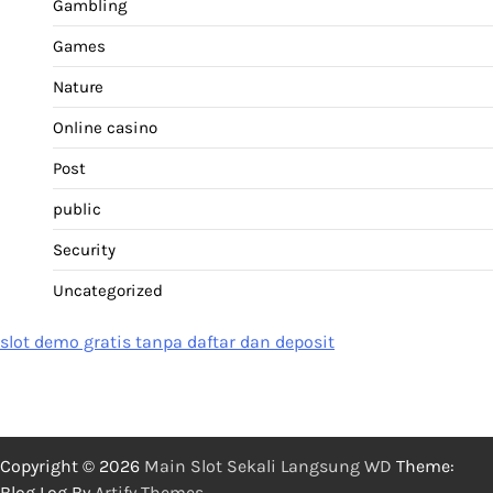
Gambling
Games
Nature
Online casino
Post
public
Security
Uncategorized
slot demo gratis tanpa daftar dan deposit
Copyright © 2026
Main Slot Sekali Langsung WD
Theme:
Blog Log By
Artify Themes
.