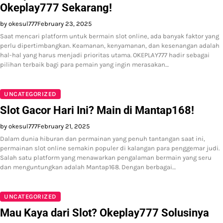
Okeplay777 Sekarang!
by okesul777
February 23, 2025
Saat mencari platform untuk bermain slot online, ada banyak faktor yang
perlu dipertimbangkan. Keamanan, kenyamanan, dan kesenangan adalah
hal-hal yang harus menjadi prioritas utama. OKEPLAY777 hadir sebagai
pilihan terbaik bagi para pemain yang ingin merasakan…
UNCATEGORIZED
Slot Gacor Hari Ini? Main di Mantap168!
by okesul777
February 21, 2025
Dalam dunia hiburan dan permainan yang penuh tantangan saat ini,
permainan slot online semakin populer di kalangan para penggemar judi.
Salah satu platform yang menawarkan pengalaman bermain yang seru
dan menguntungkan adalah Mantap168. Dengan berbagai…
UNCATEGORIZED
Mau Kaya dari Slot? Okeplay777 Solusinya