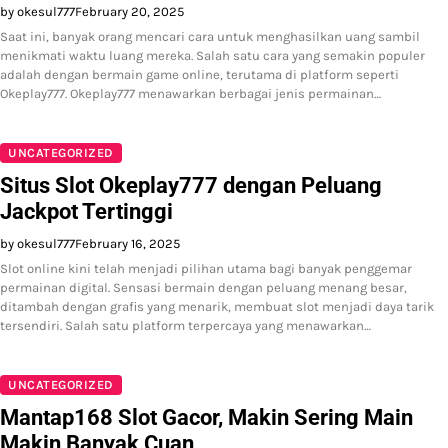
by okesul777
February 20, 2025
Saat ini, banyak orang mencari cara untuk menghasilkan uang sambil
menikmati waktu luang mereka. Salah satu cara yang semakin populer
adalah dengan bermain game online, terutama di platform seperti
Okeplay777. Okeplay777 menawarkan berbagai jenis permainan…
UNCATEGORIZED
Situs Slot Okeplay777 dengan Peluang
Jackpot Tertinggi
by okesul777
February 16, 2025
Slot online kini telah menjadi pilihan utama bagi banyak penggemar
permainan digital. Sensasi bermain dengan peluang menang besar,
ditambah dengan grafis yang menarik, membuat slot menjadi daya tarik
tersendiri. Salah satu platform terpercaya yang menawarkan…
UNCATEGORIZED
Mantap168 Slot Gacor, Makin Sering Main
Makin Banyak Cuan