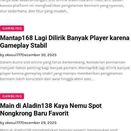
karena platform ini menghadirkan pengalaman bermain yang nyaman,
alur sederhana, dan fitur yang mudah…
GAMBLING
Mantap168 Lagi Dilirik Banyak Player karena
Gameplay Stabil
by okesul777
December 30, 2025
Dalam dunia slot online yang terus berkembang, kestabilan permainan
menjadi faktor penting bagi banyak pemain. Mantap168 lagi dilirik banyak
player karena gameplay stabil yang mampu memberikan pengalaman
bermain lebih konsisten dari awal hingga akhir sesi.…
GAMBLING
Main di Aladin138 Kaya Nemu Spot
Nongkrong Baru Favorit
by okesul777
December 29, 2025
Main di Aladin138 menghadirkan sensasi seperti menemukan spot