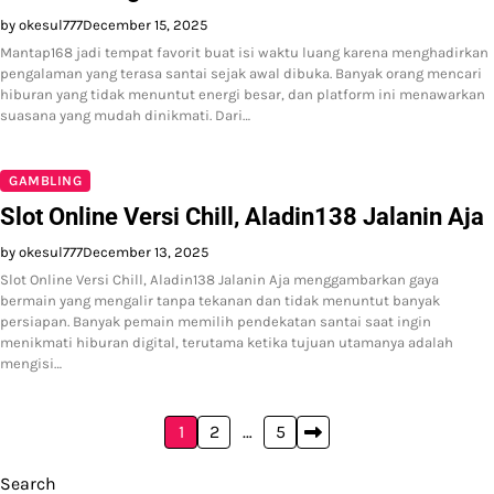
by okesul777
December 15, 2025
Mantap168 jadi tempat favorit buat isi waktu luang karena menghadirkan
pengalaman yang terasa santai sejak awal dibuka. Banyak orang mencari
hiburan yang tidak menuntut energi besar, dan platform ini menawarkan
suasana yang mudah dinikmati. Dari…
GAMBLING
Slot Online Versi Chill, Aladin138 Jalanin Aja
by okesul777
December 13, 2025
Slot Online Versi Chill, Aladin138 Jalanin Aja menggambarkan gaya
bermain yang mengalir tanpa tekanan dan tidak menuntut banyak
persiapan. Banyak pemain memilih pendekatan santai saat ingin
menikmati hiburan digital, terutama ketika tujuan utamanya adalah
mengisi…
Posts
1
2
…
5
pagination
Search