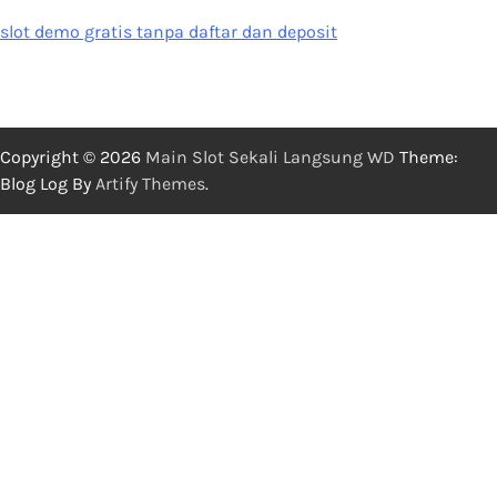
slot demo gratis tanpa daftar dan deposit
Copyright © 2026
Main Slot Sekali Langsung WD
Theme:
Blog Log By
Artify Themes
.