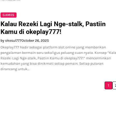
GAMES
Kalau Rezeki Lagi Nge-stalk, Pastiin
Kamu di okeplay777!
by okesul777
October 26, 2025
Okeplay777 hadir sebagai platform slot online yang memberikan
pengalaman bermain seru sekaligus peluang cuan nyata. Konsep “Kal
Rezeki Lagi Nge-stalk, Pastiin Kamu di okeplay777!” mencerminkan
kemudahan yang bisa dinikmati setiap pemain. Setiap putaran
dirancang untuk…
Posts
1
pagination