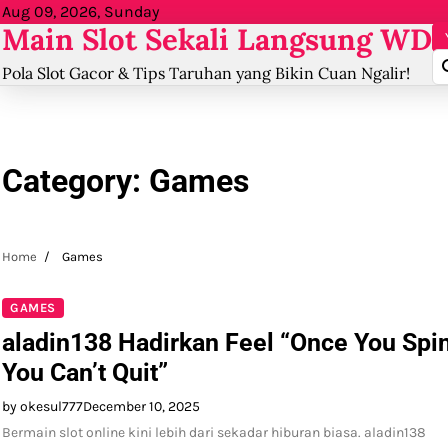
Skip
Aug 09, 2026, Sunday
Main Slot Sekali Langsung WD
to
content
Pola Slot Gacor & Tips Taruhan yang Bikin Cuan Ngalir!
Category:
Games
Home
Games
GAMES
aladin138 Hadirkan Feel “Once You Spin
You Can’t Quit”
by okesul777
December 10, 2025
Bermain slot online kini lebih dari sekadar hiburan biasa. aladin138