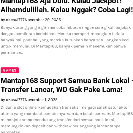
Mantap168 Aja Dulu. Kalau Jackpot?
Alhamdulillah. Kalau Nggak? Coba Lagi!
by okesul777
November 29, 2025
Banyak orang yang ingin mencoba hiburan ringan sering kali terjebak
dengan pemikiran berlebihan. Mereka mempertimbangkan terlalu
banyak hal, padahal yang mereka butuhkan hanya satu langkah kecil
untuk memulai. Di Mantap168, banyak pemain menemukan bahwa
permainan…
GAMES
Mantap168 Support Semua Bank Lokal 
Transfer Lancar, WD Gak Pake Lama!
by okesul777
November 1, 2025
Di dunia slot online, kemudahan transaksi menjadi salah satu faktor
utama yang membuat pemain nyaman dan betah bermain. Mantap168
menonjol karena mendukung transfer dari semua bank lokal,
memungkinkan deposit dan withdraw berlangsung lancar tanpa
hambatan.…