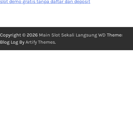
slot demo gratis tanpa daftar dan deposit
Copyright © 2026
Main Slot Sekali Langsung WD
Theme:
Blog Log By
Artify Themes
.