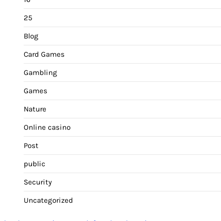
25
Blog
Card Games
Gambling
Games
Nature
Online casino
Post
public
Security
Uncategorized