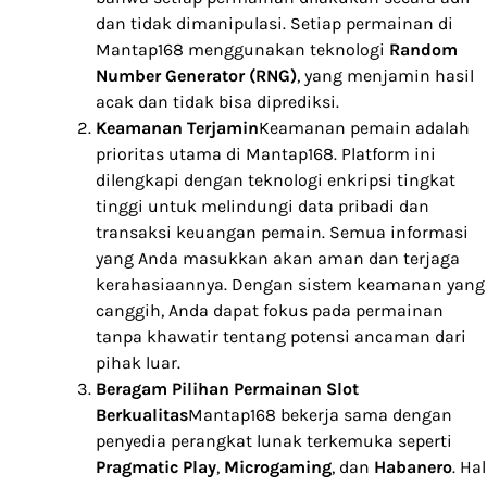
dan tidak dimanipulasi. Setiap permainan di
Mantap168 menggunakan teknologi
Random
Number Generator (RNG)
, yang menjamin hasil
acak dan tidak bisa diprediksi.
Keamanan Terjamin
Keamanan pemain adalah
prioritas utama di Mantap168. Platform ini
dilengkapi dengan teknologi enkripsi tingkat
tinggi untuk melindungi data pribadi dan
transaksi keuangan pemain. Semua informasi
yang Anda masukkan akan aman dan terjaga
kerahasiaannya. Dengan sistem keamanan yang
canggih, Anda dapat fokus pada permainan
tanpa khawatir tentang potensi ancaman dari
pihak luar.
Beragam Pilihan Permainan Slot
Berkualitas
Mantap168 bekerja sama dengan
penyedia perangkat lunak terkemuka seperti
Pragmatic Play
,
Microgaming
, dan
Habanero
. Hal