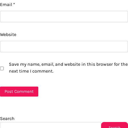
Email
*
Website
Save my name, email, and website in this browser for the
next time I comment.
Search
Search