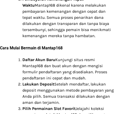
Waktu
Mantap168 dikenal karena melakukan
pembayaran kemenangan dengan cepat dan
tepat waktu. Semua proses penarikan dana
dilakukan dengan transparan dan tanpa biaya
tersembunyi, sehingga pemain bisa menikmati
kemenangan mereka tanpa hambatan.
Cara Mulai Bermain di Mantap168
Daftar Akun Baru
Kunjungi situs resmi
Mantap168 dan buat akun dengan mengisi
formulir pendaftaran yang disediakan. Proses
pendaftaran ini cepat dan mudah.
Lakukan Deposit
Setelah mendaftar, lakukan
deposit menggunakan metode pembayaran yang
Anda pilih. Semua transaksi dilakukan dengan
aman dan terjamin.
Pilih Permainan Slot Favorit
Jelajahi koleksi