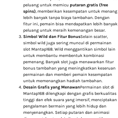
peluang untuk memicu
putaran gratis (free
spins)
, memberikan kesempatan untuk menang
lebih banyak tanpa biaya tambahan. Dengan
fitur ini, pemain bisa mendapatkan lebih banyak
peluang untuk meraih kemenangan besar.
Simbol Wild dan Fitur Bonus
Selain scatter,
simbol wild juga sering muncul di permainan
slot Mantap168. Wild menggantikan simbol lain
untuk membantu membentuk kombinasi
pemenang. Banyak slot juga menawarkan fitur
bonus tambahan yang meningkatkan keseruan
permainan dan memberi pemain kesempatan
untuk memenangkan hadiah tambahan.
Desain Grafis yang Menawan
Permainan slot di
Mantap168 dilengkapi dengan grafis berkualitas
tinggi dan efek suara yang imersif, menciptakan
pengalaman bermain yang lebih hidup dan
menyenangkan. Setiap putaran dan animasi