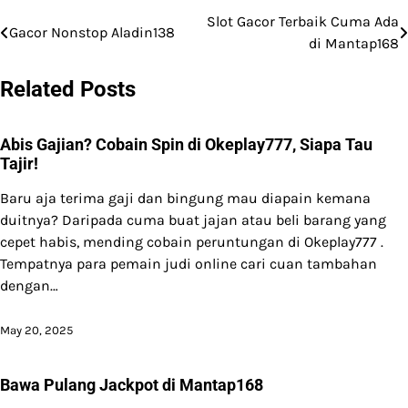
Slot Gacor Terbaik Cuma Ada
Post
Gacor Nonstop Aladin138
di Mantap168
navigation
Related Posts
Abis Gajian? Cobain Spin di Okeplay777, Siapa Tau
Tajir!
Baru aja terima gaji dan bingung mau diapain kemana
duitnya? Daripada cuma buat jajan atau beli barang yang
cepet habis, mending cobain peruntungan di Okeplay777 .
Tempatnya para pemain judi online cari cuan tambahan
dengan…
May 20, 2025
Bawa Pulang Jackpot di Mantap168