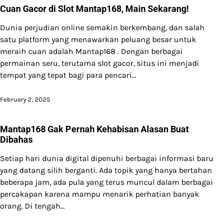
Cuan Gacor di Slot Mantap168, Main Sekarang!
Dunia perjudian online semakin berkembang, dan salah
satu platform yang menawarkan peluang besar untuk
meraih cuan adalah Mantap168 . Dengan berbagai
permainan seru, terutama slot gacor, situs ini menjadi
tempat yang tepat bagi para pencari…
February 2, 2025
Mantap168 Gak Pernah Kehabisan Alasan Buat
Dibahas
Setiap hari dunia digital dipenuhi berbagai informasi baru
yang datang silih berganti. Ada topik yang hanya bertahan
beberapa jam, ada pula yang terus muncul dalam berbagai
percakapan karena mampu menarik perhatian banyak
orang. Di tengah…