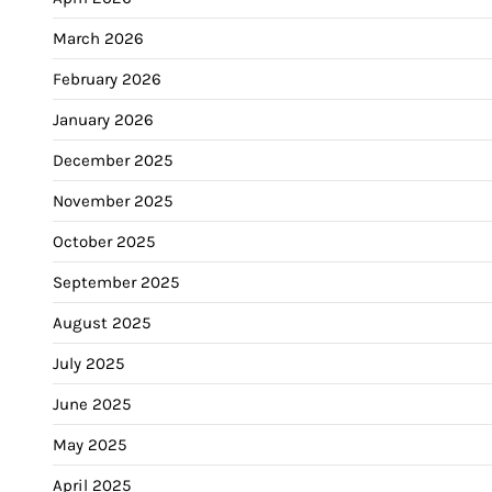
March 2026
February 2026
January 2026
December 2025
November 2025
October 2025
September 2025
August 2025
July 2025
June 2025
May 2025
April 2025