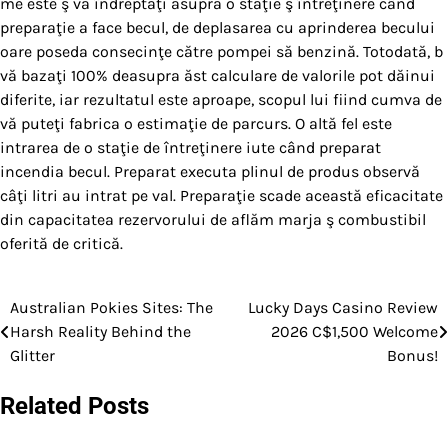
me este ş vă îndreptaţi asupra o staţie ş întreţinere când
preparaţie a face becul, de deplasarea cu aprinderea becului
oare poseda consecinţe către pompei să benzină. Totodată, b
vă bazaţi 100% deasupra ăst calculare de valorile pot dăinui
diferite, iar rezultatul este aproape, scopul lui fiind cumva de
vă puteţi fabrica o estimaţie de parcurs. O altă fel este
intrarea de o staţie de întreţinere iute când preparat
incendia becul. Preparat executa plinul de produs observă
câţi litri au intrat pe val. Preparaţie scade această eficacitate
din capacitatea rezervorului de aflăm marja ş combustibil
oferită de critică.
Australian Pokies Sites: The
Lucky Days Casino Review
Post
Harsh Reality Behind the
2026 C$1,500 Welcome
navigation
Glitter
Bonus!
Related Posts