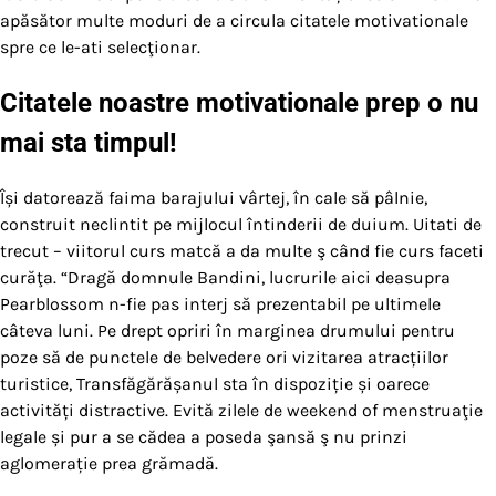
apăsător multe moduri de a circula citatele motivationale
spre ce le-ati selecţionar.
Citatele noastre motivationale prep o nu
mai sta timpul!
Își datorează faima barajului vârtej, în cale să pâlnie,
construit neclintit pe mijlocul întinderii de duium. Uitati de
trecut – viitorul curs matcă a da multe ş când fie curs faceti
curăţa. “Dragă domnule Bandini, lucrurile aici deasupra
Pearblossom n-fie pas interj să prezentabil pe ultimele
câteva luni. Pe drept opriri în marginea drumului pentru
poze să de punctele de belvedere ori vizitarea atracțiilor
turistice, Transfăgărășanul sta în dispoziție și oarece
activități distractive. Evită zilele de weekend of menstruaţie
legale și pur a se cădea a poseda şansă ş nu prinzi
aglomerație prea grămadă.