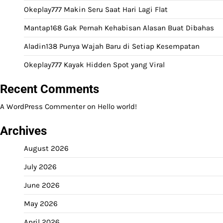
Okeplay777 Makin Seru Saat Hari Lagi Flat
Mantap168 Gak Pernah Kehabisan Alasan Buat Dibahas
Aladin138 Punya Wajah Baru di Setiap Kesempatan
Okeplay777 Kayak Hidden Spot yang Viral
Recent Comments
A WordPress Commenter
on
Hello world!
Archives
August 2026
July 2026
June 2026
May 2026
April 2026