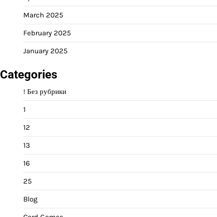
March 2025
February 2025
January 2025
Categories
! Без рубрики
1
12
13
16
25
Blog