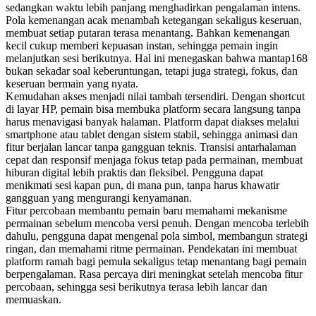
sedangkan waktu lebih panjang menghadirkan pengalaman intens.
Pola kemenangan acak menambah ketegangan sekaligus keseruan,
membuat setiap putaran terasa menantang. Bahkan kemenangan
kecil cukup memberi kepuasan instan, sehingga pemain ingin
melanjutkan sesi berikutnya. Hal ini menegaskan bahwa mantap168
bukan sekadar soal keberuntungan, tetapi juga strategi, fokus, dan
keseruan bermain yang nyata.
Kemudahan akses menjadi nilai tambah tersendiri. Dengan shortcut
di layar HP, pemain bisa membuka platform secara langsung tanpa
harus menavigasi banyak halaman. Platform dapat diakses melalui
smartphone atau tablet dengan sistem stabil, sehingga animasi dan
fitur berjalan lancar tanpa gangguan teknis. Transisi antarhalaman
cepat dan responsif menjaga fokus tetap pada permainan, membuat
hiburan digital lebih praktis dan fleksibel. Pengguna dapat
menikmati sesi kapan pun, di mana pun, tanpa harus khawatir
gangguan yang mengurangi kenyamanan.
Fitur percobaan membantu pemain baru memahami mekanisme
permainan sebelum mencoba versi penuh. Dengan mencoba terlebih
dahulu, pengguna dapat mengenal pola simbol, membangun strategi
ringan, dan memahami ritme permainan. Pendekatan ini membuat
platform ramah bagi pemula sekaligus tetap menantang bagi pemain
berpengalaman. Rasa percaya diri meningkat setelah mencoba fitur
percobaan, sehingga sesi berikutnya terasa lebih lancar dan
memuaskan.