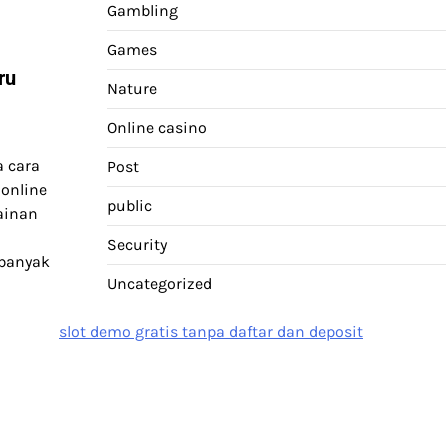
Gambling
Games
ru
Nature
Online casino
 cara
Post
online
public
ainan
Security
 banyak
Uncategorized
slot demo gratis tanpa daftar dan deposit