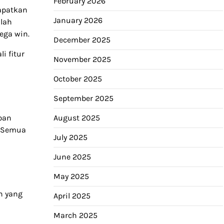
February 2026
dapatkan
January 2026
mlah
ega win.
December 2025
i fitur
November 2025
October 2025
September 2025
pan
August 2025
. Semua
July 2025
June 2025
May 2025
h yang
April 2025
March 2025