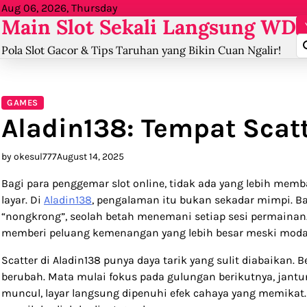
Skip
Aug 06, 2026, Thursday
Main Slot Sekali Langsung WD
to
content
Pola Slot Gacor & Tips Taruhan yang Bikin Cuan Ngalir!
GAMES
Aladin138: Tempat Scat
by okesul777
August 14, 2025
Bagi para penggemar slot online, tidak ada yang lebih memb
layar. Di
Aladin138
, pengalaman itu bukan sekadar mimpi. Ba
“nongkrong”, seolah betah menemani setiap sesi permainan.
memberi peluang kemenangan yang lebih besar meski modal t
Scatter di Aladin138 punya daya tarik yang sulit diabaikan
berubah. Mata mulai fokus pada gulungan berikutnya, jant
muncul, layar langsung dipenuhi efek cahaya yang memikat.