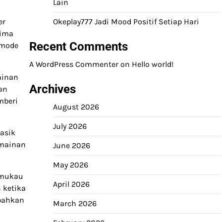
Lain
er
Okeplay777 Jadi Mood Positif Setiap Hari
lima
Recent Comments
 mode
A WordPress Commenter
on
Hello world!
ainan
Archives
an
mberi
August 2026
July 2026
lasik
rmainan
June 2026
May 2026
memukau
April 2026
 ketika
bahkan
March 2026