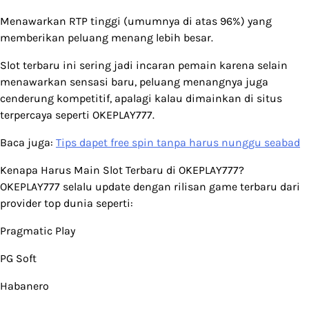
Menawarkan RTP tinggi (umumnya di atas 96%) yang
memberikan peluang menang lebih besar.
Slot terbaru ini sering jadi incaran pemain karena selain
menawarkan sensasi baru, peluang menangnya juga
cenderung kompetitif, apalagi kalau dimainkan di situs
terpercaya seperti OKEPLAY777.
Baca juga:
Tips dapet free spin tanpa harus nunggu seabad
Kenapa Harus Main Slot Terbaru di OKEPLAY777?
OKEPLAY777 selalu update dengan rilisan game terbaru dari
provider top dunia seperti:
Pragmatic Play
PG Soft
Habanero