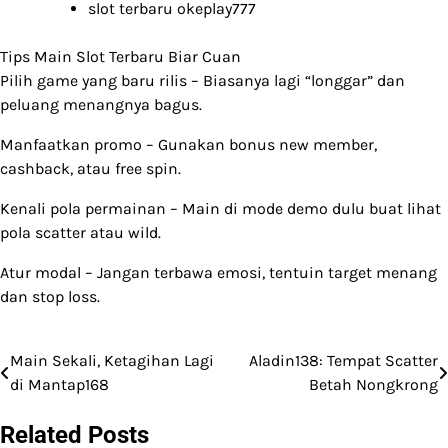
slot terbaru okeplay777
Tips Main Slot Terbaru Biar Cuan
Pilih game yang baru rilis – Biasanya lagi “longgar” dan
peluang menangnya bagus.
Manfaatkan promo – Gunakan bonus new member,
cashback, atau free spin.
Kenali pola permainan – Main di mode demo dulu buat lihat
pola scatter atau wild.
Atur modal – Jangan terbawa emosi, tentuin target menang
dan stop loss.
Main Sekali, Ketagihan Lagi
Aladin138: Tempat Scatter
Post
di Mantap168
Betah Nongkrong
navigation
Related Posts