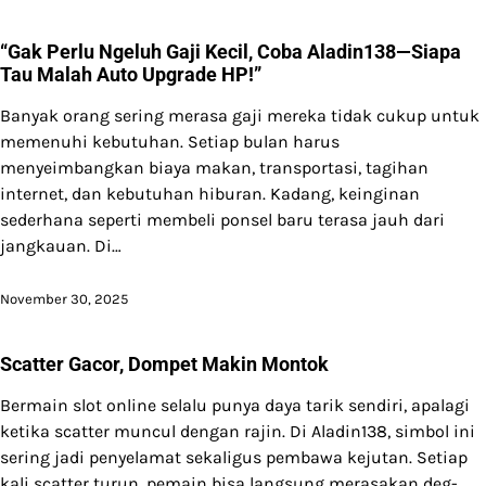
“Gak Perlu Ngeluh Gaji Kecil, Coba Aladin138—Siapa
Tau Malah Auto Upgrade HP!”
Banyak orang sering merasa gaji mereka tidak cukup untuk
memenuhi kebutuhan. Setiap bulan harus
menyeimbangkan biaya makan, transportasi, tagihan
internet, dan kebutuhan hiburan. Kadang, keinginan
sederhana seperti membeli ponsel baru terasa jauh dari
jangkauan. Di…
November 30, 2025
Scatter Gacor, Dompet Makin Montok
Bermain slot online selalu punya daya tarik sendiri, apalagi
ketika scatter muncul dengan rajin. Di Aladin138, simbol ini
sering jadi penyelamat sekaligus pembawa kejutan. Setiap
kali scatter turun, pemain bisa langsung merasakan deg-