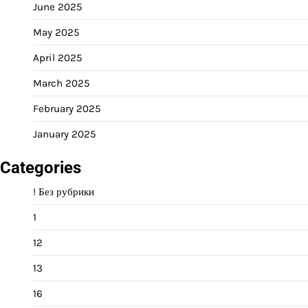
June 2025
May 2025
April 2025
March 2025
February 2025
January 2025
Categories
! Без рубрики
1
12
13
16