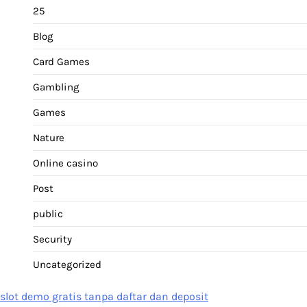
25
Blog
Card Games
Gambling
Games
Nature
Online casino
Post
public
Security
Uncategorized
slot demo gratis tanpa daftar dan deposit