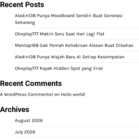
Recent Posts
Aladin138 Punya Moodboard Sendiri Buat Generasi
Sekarang
Okeplay777 Makin Seru Saat Hari Lagi Flat
Mantap168 Gak Pernah Kehabisan Alasan Buat Dibahas
Aladin138 Punya Wajah Baru di Setiap Kesempatan
Okeplay777 Kayak Hidden Spot yang Viral
Recent Comments
A WordPress Commenter
on
Hello world!
Archives
August 2026
July 2026