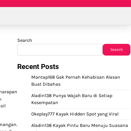
Search
Search
Recent Posts
Mantap168 Gak Pernah Kehabisan Alasan
Buat Dibahas
 harapan
Aladin138 Punya Wajah Baru di Setiap
.
Kesempatan
sil
Okeplay777 Kayak Hidden Spot yang Viral
enangan.
Aladin138 Kayak Pintu Baru Menuju Suasana