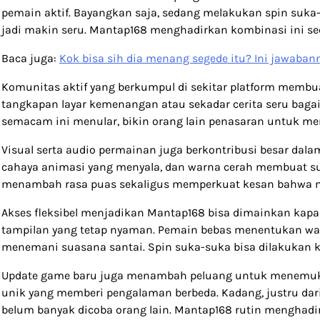
pemain aktif. Bayangkan saja, sedang melakukan spin suka
jadi makin seru. Mantap168 menghadirkan kombinasi ini se
Baca juga:
Kok bisa sih dia menang segede itu? Ini jawaban
Komunitas aktif yang berkumpul di sekitar platform membua
tangkapan layar kemenangan atau sekadar cerita seru baga
semacam ini menular, bikin orang lain penasaran untuk men
Visual serta audio permainan juga berkontribusi besar dal
cahaya animasi yang menyala, dan warna cerah membuat sua
menambah rasa puas sekaligus memperkuat kesan bahwa m
Akses fleksibel menjadikan Mantap168 bisa dimainkan kapan
tampilan yang tetap nyaman. Pemain bebas menentukan wa
menemani suasana santai. Spin suka-suka bisa dilakukan k
Update game baru juga menambah peluang untuk menemuka
unik yang memberi pengalaman berbeda. Kadang, justru dari
belum banyak dicoba orang lain. Mantap168 rutin menghad