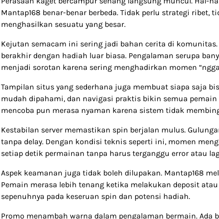
Perasaan kaget bercampur senang langsung muncul. Hal-hal 
Mantap168 benar-benar berbeda. Tidak perlu strategi ribet, 
menghasilkan sesuatu yang besar.
Kejutan semacam ini sering jadi bahan cerita di komunitas
berakhir dengan hadiah luar biasa. Pengalaman serupa banya
menjadi sorotan karena sering menghadirkan momen “nggak 
Tampilan situs yang sederhana juga membuat siapa saja bisa
mudah dipahami, dan navigasi praktis bikin semua pemain 
mencoba pun merasa nyaman karena sistem tidak membin
Kestabilan server memastikan spin berjalan mulus. Gulungan
tanpa delay. Dengan kondisi teknis seperti ini, momen meng
setiap detik permainan tanpa harus terganggu error atau lag
Aspek keamanan juga tidak boleh dilupakan. Mantap168 mel
Pemain merasa lebih tenang ketika melakukan deposit atau 
sepenuhnya pada keseruan spin dan potensi hadiah.
Promo menambah warna dalam pengalaman bermain. Ada bon