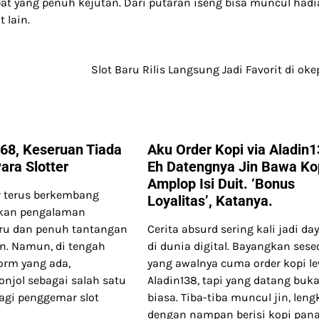
 yang penuh kejutan. Dari putaran iseng bisa muncul hadi
 lain.
Slot Baru Rilis Langsung Jadi Favorit di oke
68, Keseruan Tiada
Aku Order Kopi via Aladin
ara Slotter
Eh Datengnya Jin Bawa Ko
Amplop Isi Duit. ‘Bonus
r terus berkembang
Loyalitas’, Katanya.
rkan pengalaman
eru dan penuh tantangan
Cerita absurd sering kali jadi day
n. Namun, di tengah
di dunia digital. Bayangkan ses
orm yang ada,
yang awalnya cuma order kopi l
njol sebagai salah satu
Aladin138, tapi yang datang buka
agi penggemar slot
biasa. Tiba-tiba muncul jin, leng
dengan nampan berisi kopi pan