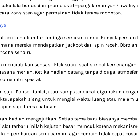
-suka lalu bonus dari promo aktif—pengalaman yang awalnya
cara konsisten agar permainan tidak terasa monoton.
nya
t cerita hadiah tak terduga semakin ramai. Banyak pemain 
imana mereka mendapatkan jackpot dari spin receh. Obrolan
coba sendiri.
am menciptakan sensasi. Efek suara saat simbol kemenangan
sana meriah. Ketika hadiah datang tanpa diduga, atmosfer 
omen itu spesial.
 saja. Ponsel, tablet, atau komputer dapat digunakan denga
ktu, apakah siang untuk mengisi waktu luang atau malam 
apan saja tanpa batasan.
n hadiah mengejutkan. Setiap tema baru biasanya membaw
 slot terbaru inilah kejutan besar muncul, karena mekanis
irkan pembaruan semacam ini agar pemain tidak cepat bosan