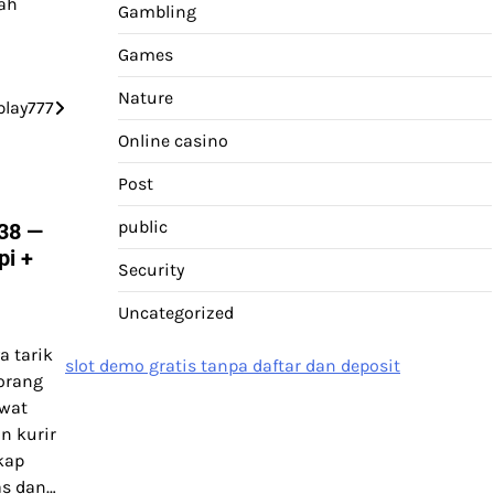
ah
Gambling
Games
Nature
play777
Online casino
Post
public
138 —
pi +
Security
Uncategorized
a tarik
slot demo gratis tanpa daftar dan deposit
eorang
ewat
n kurir
kap
as dan…