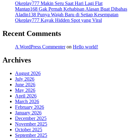
Okeplay777 Makin Seru Saat Hari Lagi Flat
Mantap168 Gak Pernah Kehabisan Alasan Buat Dibahas
Aladin138 Punya Wajah Baru di Setiap Kesempatan
Okeplay777 Kayak Hidden Spot yang Viral
Recent Comments
A WordPress Commenter
on
Hello world!
Archives
August 2026
July 2026
June 2026
May 2026
April 2026
March 2026
February 2026
January 2026
December 2025
November 2025
October 2025
September 2025