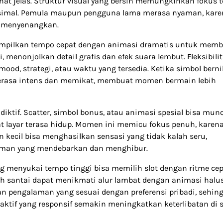
ihat jelas. Struktur visual yang bersih memungkinkan fokus t
maksimal. Pemula maupun pengguna lama merasa nyaman, kar
n menyenangkan.
menampilkan tempo cepat dengan animasi dramatis untuk memb
, menonjolkan detail grafis dan efek suara lembut. Fleksibilit
 strategi, atau waktu yang tersedia. Ketika simbol berni
n terasa intens dan memikat, membuat momen bermain lebih
ktif. Scatter, simbol bonus, atau animasi spesial bisa mun
 layar terasa hidup. Momen ini memicu fokus penuh, karen
 kecil bisa menghasilkan sensasi yang tidak kalah seru,
aman yang mendebarkan dan menghibur.
g menyukai tempo tinggi bisa memilih slot dengan ritme ce
bih santai dapat menikmati alur lambat dengan animasi halus
 pengalaman yang sesuai dengan preferensi pribadi, sehing
aktif yang responsif semakin meningkatkan keterlibatan di s