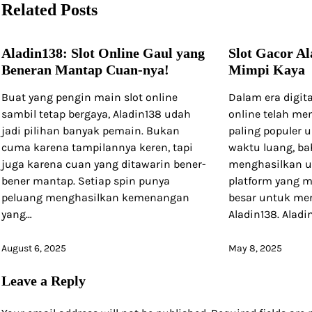
Related Posts
Aladin138: Slot Online Gaul yang
Slot Gacor Al
Beneran Mantap Cuan-nya!
Mimpi Kaya
Buat yang pengin main slot online
Dalam era digit
sambil tetap bergaya, Aladin138 udah
online telah men
jadi pilihan banyak pemain. Bukan
paling populer
cuma karena tampilannya keren, tapi
waktu luang, b
juga karena cuan yang ditawarin bener-
menghasilkan u
bener mantap. Setiap spin punya
platform yang 
peluang menghasilkan kemenangan
besar untuk me
yang…
Aladin138. Aladi
August 6, 2025
May 8, 2025
Leave a Reply