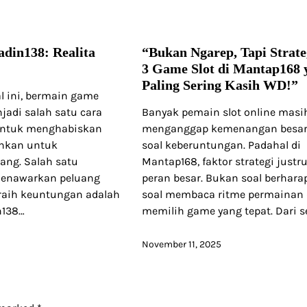
adin138: Realita
“Bukan Ngarep, Tapi Strateg
3 Game Slot di Mantap168 
Paling Sering Kasih WD!”
al ini, bermain game
jadi salah satu cara
Banyak pemain slot online masi
 untuk menghabiskan
menganggap kemenangan besa
ahkan untuk
soal keberuntungan. Padahal di
ang. Salah satu
Mantap168, faktor strategi justr
menawarkan peluang
peran besar. Bukan soal berharap
raih keuntungan adalah
soal membaca ritme permainan
n138…
memilih game yang tepat. Dari s
November 11, 2025