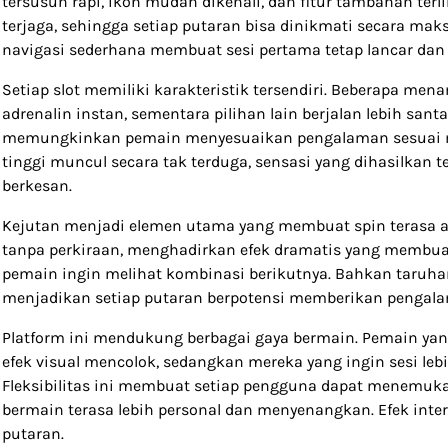
tersusun rapi, ikon mudah dikenali, dan fitur tambahan terl
terjaga, sehingga setiap putaran bisa dinikmati secara 
navigasi sederhana membuat sesi pertama tetap lancar da
Setiap slot memiliki karakteristik tersendiri. Beberapa 
adrenalin instan, sementara pilihan lain berjalan lebih santai
memungkinkan pemain menyesuaikan pengalaman sesuai mood,
tinggi muncul secara tak terduga, sensasi yang dihasilka
berkesan.
Kejutan menjadi elemen utama yang membuat spin terasa adi
tanpa perkiraan, menghadirkan efek dramatis yang membuat
pemain ingin melihat kombinasi berikutnya. Bahkan taruhan
menjadikan setiap putaran berpotensi memberikan pengal
Platform ini mendukung berbagai gaya bermain. Pemain yan
efek visual mencolok, sedangkan mereka yang ingin sesi le
Fleksibilitas ini membuat setiap pengguna dapat menemukan
bermain terasa lebih personal dan menyenangkan. Efek inter
putaran.