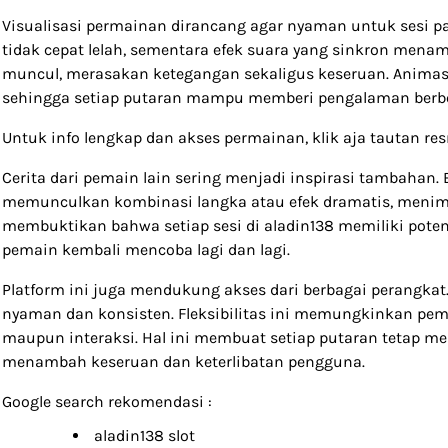
Visualisasi permainan dirancang agar nyaman untuk sesi pa
tidak cepat lelah, sementara efek suara yang sinkron menam
muncul, merasakan ketegangan sekaligus keseruan. Animasi
sehingga setiap putaran mampu memberi pengalaman berb
Untuk info lengkap dan akses permainan, klik aja tautan re
Cerita dari pemain lain sering menjadi inspirasi tambaha
memunculkan kombinasi langka atau efek dramatis, menimb
membuktikan bahwa setiap sesi di aladin138 memiliki pote
pemain kembali mencoba lagi dan lagi.
Platform ini juga mendukung akses dari berbagai perangkat
nyaman dan konsisten. Fleksibilitas ini memungkinkan pema
maupun interaksi. Hal ini membuat setiap putaran tetap mena
menambah keseruan dan keterlibatan pengguna.
Google search rekomendasi :
aladin138 slot