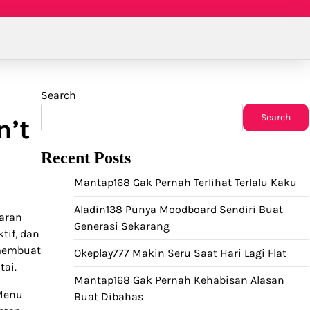
Search
Search
n’t
Recent Posts
Mantap168 Gak Pernah Terlihat Terlalu Kaku
Aladin138 Punya Moodboard Sendiri Buat
taran
Generasi Sekarang
tif, dan
 membuat
Okeplay777 Makin Seru Saat Hari Lagi Flat
tai.
Mantap168 Gak Pernah Kehabisan Alasan
 Menu
Buat Dibahas