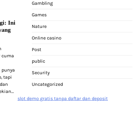
Gambling
Games
i: Ini
Nature
yang
Online casino
h
Post
r cuma
public
u punya
Security
, tapi
 dan
Uncategorized
ekian…
slot demo gratis tanpa daftar dan deposit