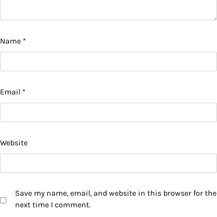
Name
*
Email
*
Website
Save my name, email, and website in this browser for the
next time I comment.