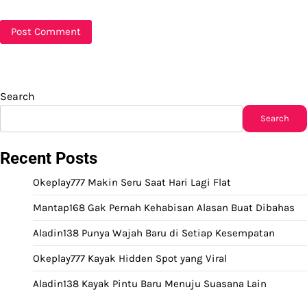
Search
Search
Recent Posts
Okeplay777 Makin Seru Saat Hari Lagi Flat
Mantap168 Gak Pernah Kehabisan Alasan Buat Dibahas
Aladin138 Punya Wajah Baru di Setiap Kesempatan
Okeplay777 Kayak Hidden Spot yang Viral
Aladin138 Kayak Pintu Baru Menuju Suasana Lain