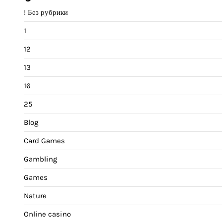
! Без рубрики
1
12
13
16
25
Blog
Card Games
Gambling
Games
Nature
Online casino