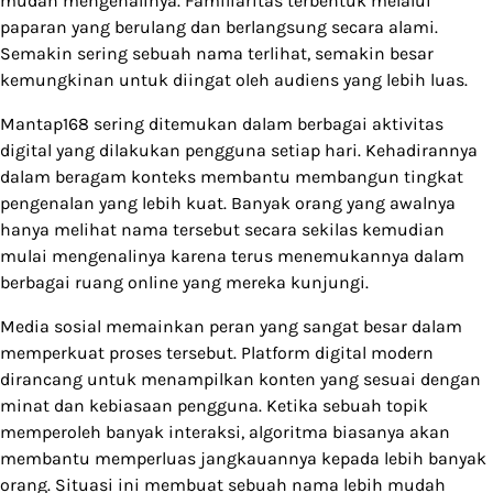
mudah mengenalinya. Familiaritas terbentuk melalui
paparan yang berulang dan berlangsung secara alami.
Semakin sering sebuah nama terlihat, semakin besar
kemungkinan untuk diingat oleh audiens yang lebih luas.
Mantap168 sering ditemukan dalam berbagai aktivitas
digital yang dilakukan pengguna setiap hari. Kehadirannya
dalam beragam konteks membantu membangun tingkat
pengenalan yang lebih kuat. Banyak orang yang awalnya
hanya melihat nama tersebut secara sekilas kemudian
mulai mengenalinya karena terus menemukannya dalam
berbagai ruang online yang mereka kunjungi.
Media sosial memainkan peran yang sangat besar dalam
memperkuat proses tersebut. Platform digital modern
dirancang untuk menampilkan konten yang sesuai dengan
minat dan kebiasaan pengguna. Ketika sebuah topik
memperoleh banyak interaksi, algoritma biasanya akan
membantu memperluas jangkauannya kepada lebih banyak
orang. Situasi ini membuat sebuah nama lebih mudah