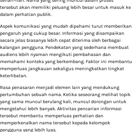
sehari-hari. Nama yang sering muncul dalam proses
tersebut akan memiliki peluang lebih besar untuk masuk ke
dalam perhatian publik.
Aspek komunikasi yang mudah dipahami turut memberikan
pengaruh yang cukup besar. Informasi yang disampaikan
secara jelas biasanya lebih cepat diterima oleh berbagai
kalangan pengguna. Pendekatan yang sederhana membuat
audiens lebih nyaman mengikuti pembahasan dan
memahami konteks yang berkembang. Faktor ini membantu
memperluas jangkauan sekaligus meningkatkan tingkat
keterlibatan.
Rasa penasaran menjadi elemen lain yang mendukung
pertumbuhan sebuah nama. Ketika seseorang melihat topik
yang sama muncul berulang kali, muncul dorongan untuk
mengetahui lebih banyak. Aktivitas pencarian informasi
tersebut membantu memperluas perhatian dan
memperkenalkan nama tersebut kepada kelompok
pengguna yang lebih luas.