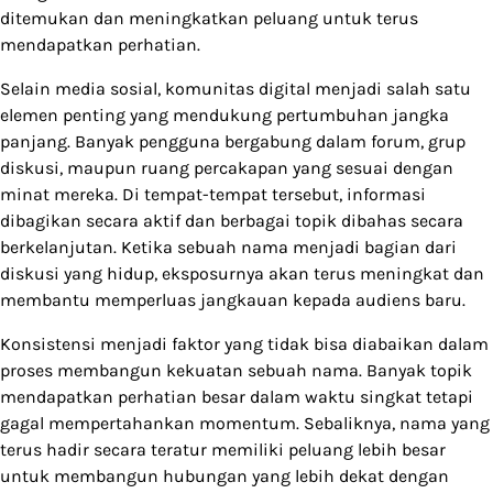
ditemukan dan meningkatkan peluang untuk terus
mendapatkan perhatian.
Selain media sosial, komunitas digital menjadi salah satu
elemen penting yang mendukung pertumbuhan jangka
panjang. Banyak pengguna bergabung dalam forum, grup
diskusi, maupun ruang percakapan yang sesuai dengan
minat mereka. Di tempat-tempat tersebut, informasi
dibagikan secara aktif dan berbagai topik dibahas secara
berkelanjutan. Ketika sebuah nama menjadi bagian dari
diskusi yang hidup, eksposurnya akan terus meningkat dan
membantu memperluas jangkauan kepada audiens baru.
Konsistensi menjadi faktor yang tidak bisa diabaikan dalam
proses membangun kekuatan sebuah nama. Banyak topik
mendapatkan perhatian besar dalam waktu singkat tetapi
gagal mempertahankan momentum. Sebaliknya, nama yang
terus hadir secara teratur memiliki peluang lebih besar
untuk membangun hubungan yang lebih dekat dengan