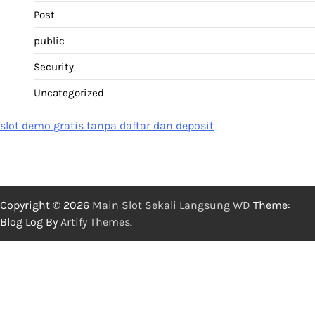
Post
public
Security
Uncategorized
slot demo gratis tanpa daftar dan deposit
Copyright © 2026
Main Slot Sekali Langsung WD
Theme:
Blog Log By
Artify Themes
.