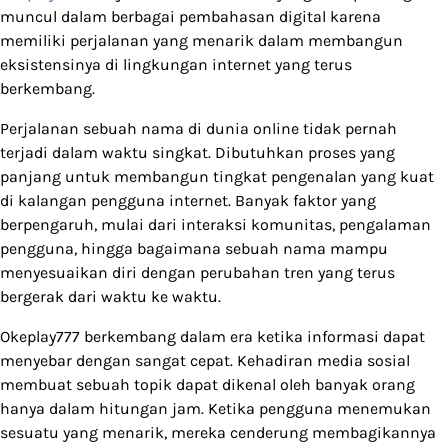
muncul dalam berbagai pembahasan digital karena
memiliki perjalanan yang menarik dalam membangun
eksistensinya di lingkungan internet yang terus
berkembang.
Perjalanan sebuah nama di dunia online tidak pernah
terjadi dalam waktu singkat. Dibutuhkan proses yang
panjang untuk membangun tingkat pengenalan yang kuat
di kalangan pengguna internet. Banyak faktor yang
berpengaruh, mulai dari interaksi komunitas, pengalaman
pengguna, hingga bagaimana sebuah nama mampu
menyesuaikan diri dengan perubahan tren yang terus
bergerak dari waktu ke waktu.
Okeplay777 berkembang dalam era ketika informasi dapat
menyebar dengan sangat cepat. Kehadiran media sosial
membuat sebuah topik dapat dikenal oleh banyak orang
hanya dalam hitungan jam. Ketika pengguna menemukan
sesuatu yang menarik, mereka cenderung membagikannya