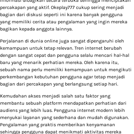
informasi dibagikan secara terbuka sehingga menciptakan
percakapan yang aktif. Okeplay777 cukup sering menjadi
bagian dari diskusi seperti ini karena banyak pengguna
yang memiliki cerita atau pengalaman yang ingin mereka
bagikan kepada anggota lainnya.
Perjalanan di dunia online juga sangat dipengaruhi oleh
kemampuan untuk tetap relevan. Tren internet berubah
dengan sangat cepat dan pengguna selalu mencari hal-hal
baru yang menarik perhatian mereka. Oleh karena itu,
sebuah nama perlu memiliki kemampuan untuk mengikuti
perkembangan kebutuhan pengguna agar tetap menjadi
bagian dari percakapan yang berlangsung setiap hari.
Kemudahan akses menjadi salah satu faktor yang
membantu sebuah platform mendapatkan perhatian dari
audiens yang lebih luas. Pengguna internet modern lebih
menyukai layanan yang sederhana dan mudah digunakan.
Pengalaman yang praktis memberikan kenyamanan
sehingga pengguna dapat menikmati aktivitas mereka