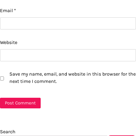
Email
*
Website
Save my name, email, and website in this browser for the
next time I comment.
Search