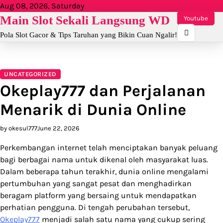
Skip
Aug 08, 2026, Saturday
to
Main Slot Sekali Langsung WD
Youtube
content
Pola Slot Gacor & Tips Taruhan yang Bikin Cuan Ngalir!
UNCATEGORIZED
Okeplay777 dan Perjalanan
Menarik di Dunia Online
by okesul777
June 22, 2026
Perkembangan internet telah menciptakan banyak peluang
bagi berbagai nama untuk dikenal oleh masyarakat luas.
Dalam beberapa tahun terakhir, dunia online mengalami
pertumbuhan yang sangat pesat dan menghadirkan
beragam platform yang bersaing untuk mendapatkan
perhatian pengguna. Di tengah perubahan tersebut,
Okeplay777
menjadi salah satu nama yang cukup sering