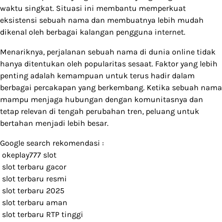
waktu singkat. Situasi ini membantu memperkuat
eksistensi sebuah nama dan membuatnya lebih mudah
dikenal oleh berbagai kalangan pengguna internet.
Menariknya, perjalanan sebuah nama di dunia online tidak
hanya ditentukan oleh popularitas sesaat. Faktor yang lebih
penting adalah kemampuan untuk terus hadir dalam
berbagai percakapan yang berkembang. Ketika sebuah nama
mampu menjaga hubungan dengan komunitasnya dan
tetap relevan di tengah perubahan tren, peluang untuk
bertahan menjadi lebih besar.
Google search rekomendasi :
okeplay777 slot
slot terbaru gacor
slot terbaru resmi
slot terbaru 2025
slot terbaru aman
slot terbaru RTP tinggi