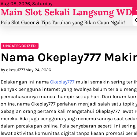
Skip
Aug 08, 2026, Saturday
Main Slot Sekali Langsung WD
to
content
Pola Slot Gacor & Tips Taruhan yang Bikin Cuan Ngalir!
UNCATEGORIZED
Nama Okeplay777 Makin 
by okesul777
May 24, 2026
Belakangan ini nama
Okeplay777
mulai semakin sering terlih
Banyak pengguna internet yang awalnya belum terlalu menge
pembahasannya muncul hampir setiap hari. Dari forum komu
online, nama Okeplay777 perlahan menjadi salah satu topik 
Sebagian orang pertama kali mengetahui Okeplay777 lewat
mereka. Ada juga pengguna yang menemukannya saat sedang s
dalam percakapan online. Pola penyebaran seperti ini ser
lewat aktivitas komunitas digital tanpa kesan promosi berle