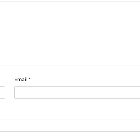
Email
*