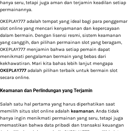
hanya seru, tetapi juga aman dan terjamin keadilan setiap
permainannya.
OKEPLAY777 adalah tempat yang ideal bagi para penggemar
slot online yang mencari kenyamanan dan kepercayaan
dalam bermain. Dengan lisensi resmi, sistem keamanan
yang canggih, dan pilihan permainan slot yang beragam,
OKEPLAY777 menjamin bahwa setiap pemain dapat
menikmati pengalaman bermain yang bebas dari
kekhawatiran. Mari kita bahas lebih lanjut mengapa
OKEPLAY777
adalah pilihan terbaik untuk bermain slot
secara online.
Keamanan dan Perlindungan yang Terjamin
Salah satu hal pertama yang harus diperhatikan saat
memilih situs slot online adalah
keamanan
. Anda tidak
hanya ingin menikmati permainan yang seru, tetapi juga
memastikan bahwa data pribadi dan transaksi keuangan