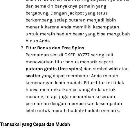
dan semakin banyaknya pemain yang
bergabung. Dengan jackpot yang terus
berkembang, setiap putaran menjadi lebih
menarik karena Anda memiliki kesempatan
untuk meraih hadiah besar yang bisa mengubah
hidup Anda.
Fitur Bonus dan Free Spins
Permainan slot di OKEPLAY777 sering kali
menawarkan fitur bonus menarik seperti
putaran gratis (free spins)
dan simbol
wild
atau
scatter
yang dapat membantu Anda meraih
kemenangan lebih mudah. Fitur-fitur ini tidak
hanya meningkatkan peluang Anda untuk
menang, tetapi juga menambah keseruan
permainan dengan memberikan kesempatan
lebih untuk meraih hadiah-hadiah menarik.
Transaksi yang Cepat dan Mudah