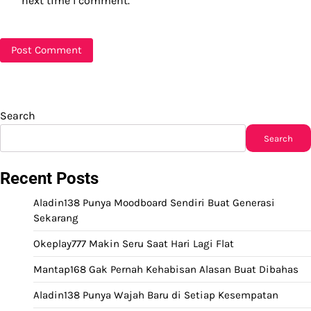
next time I comment.
Search
Search
Recent Posts
Aladin138 Punya Moodboard Sendiri Buat Generasi
Sekarang
Okeplay777 Makin Seru Saat Hari Lagi Flat
Mantap168 Gak Pernah Kehabisan Alasan Buat Dibahas
Aladin138 Punya Wajah Baru di Setiap Kesempatan