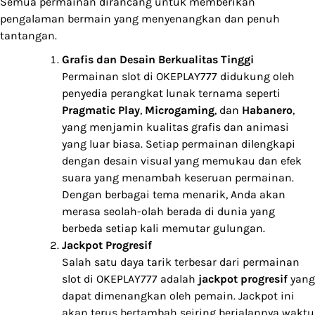
Semua permainan dirancang untuk memberikan
pengalaman bermain yang menyenangkan dan penuh
tantangan.
Grafis dan Desain Berkualitas Tinggi
Permainan slot di OKEPLAY777 didukung oleh
penyedia perangkat lunak ternama seperti
Pragmatic Play
,
Microgaming
, dan
Habanero
,
yang menjamin kualitas grafis dan animasi
yang luar biasa. Setiap permainan dilengkapi
dengan desain visual yang memukau dan efek
suara yang menambah keseruan permainan.
Dengan berbagai tema menarik, Anda akan
merasa seolah-olah berada di dunia yang
berbeda setiap kali memutar gulungan.
Jackpot Progresif
Salah satu daya tarik terbesar dari permainan
slot di OKEPLAY777 adalah
jackpot progresif
yang
dapat dimenangkan oleh pemain. Jackpot ini
akan terus bertambah seiring berjalannya waktu