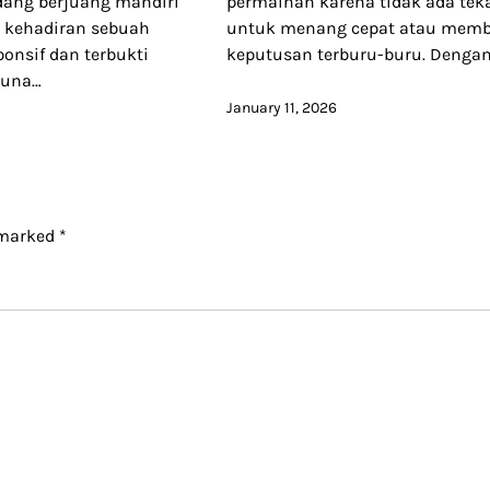
dang berjuang mandiri
permainan karena tidak ada te
l, kehadiran sebuah
untuk menang cepat atau mem
ponsif dan terbukti
keputusan terburu-buru. Dengan
guna…
January 11, 2026
e marked
*