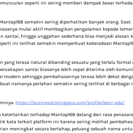
kemunculan seperti ini sering memberi dampak besar terhada
antap168 semakin sering diperhatikan banyak orang. Saat
biasanya mulai aktif membagikan pengalaman kepada tema
lan santai, hingga unggahan sederhana bisa menjadi alasan 
eperti ini terlihat semakin memperkuat keberadaan Mantap1
ang terasa natural dibanding sesuatu yang terlalu formal 
ercakapan santai biasanya lebih cepat diterima oleh komun
tal modern sehingga pembahasannya terasa lebih dekat deng
mbuat namanya perlahan semakin sering terlihat di berbagai 
sminya:
https://businesslistingplus.com/profile/beni-ada/
etertarikan terhadap Mantap168 datang dari rasa penasar
ik kata terkait platform ini karena sering melihat pembaha
carian meningkat secara bertahap, peluang sebuah nama untu