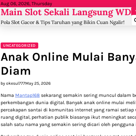
Skip
Aug 06, 2026, Thursday
Main Slot Sekali Langsung WD
to
content
Pola Slot Gacor & Tips Taruhan yang Bikin Cuan Ngalir!
UNCATEGORIZED
Anak Online Mulai Ban
Diam
by okesul777
May 25, 2026
Nama
Mantap168
sekarang semakin sering muncul dalam ber
perkembangan dunia digital. Banyak anak online mulai melih
percakapan santai di komunitas internet yang ramai setiap 
ruang digital, perhatian publik biasanya ikut meningkat se
salah satu nama yang semakin sering dicari oleh pengguna 