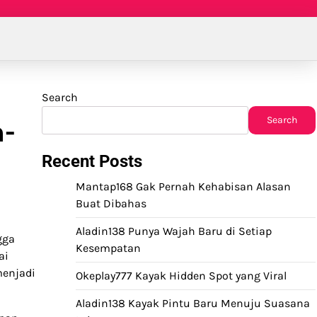
Search
Search
m-
Recent Posts
Mantap168 Gak Pernah Kehabisan Alasan
Buat Dibahas
Aladin138 Punya Wajah Baru di Setiap
gga
Kesempatan
ai
menjadi
Okeplay777 Kayak Hidden Spot yang Viral
Aladin138 Kayak Pintu Baru Menuju Suasana