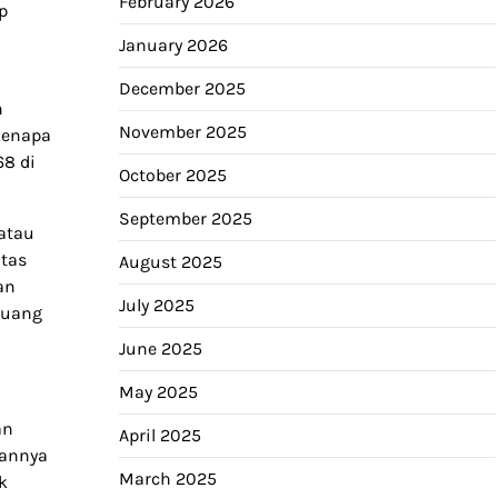
February 2026
p
January 2026
December 2025
n
November 2025
kenapa
68 di
October 2025
September 2025
atau
itas
August 2025
an
July 2025
ruang
June 2025
May 2025
an
April 2025
sannya
March 2025
k