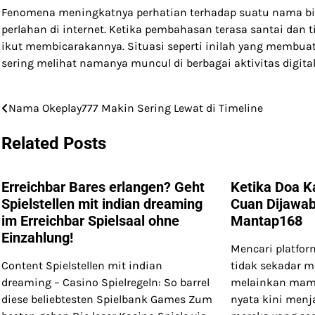
Fenomena meningkatnya perhatian terhadap suatu nama bia
perlahan di internet. Ketika pembahasan terasa santai dan 
ikut membicarakannya. Situasi seperti inilah yang membua
sering melihat namanya muncul di berbagai aktivitas digita
Nama Okeplay777 Makin Sering Lewat di Timeline
Post
navigation
Related Posts
Erreichbar Bares erlangen? Geht
Ketika Doa K
Spielstellen mit indian dreaming
Cuan Dijawab
im Erreichbar Spielsaal ohne
Mantap168
Einzahlung!
Mencari platfor
Content Spielstellen mit indian
tidak sekadar 
dreaming – Casino Spielregeln: So barrel
melainkan mam
diese beliebtesten Spielbank Games Zum
nyata kini menja