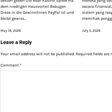
besten geben Die leser Kasino Spiele via
mereka yang se
dem niedrigen Hausvorteil Beäugen
secara finansia
Diese in die Gewinnlinien PayPal ist und
sistem yang res
bleibt gewiss…
memihak peng
May 18, 2026
July 5, 2026
Leave a Reply
Your email address will not be published.
Required fields ar
Comment
*