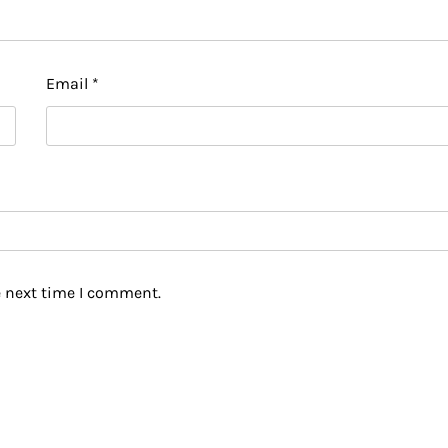
Email
*
e next time I comment.