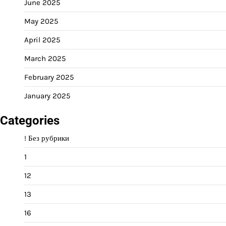
June 2025
May 2025
April 2025
March 2025
February 2025
January 2025
Categories
! Без рубрики
1
12
13
16