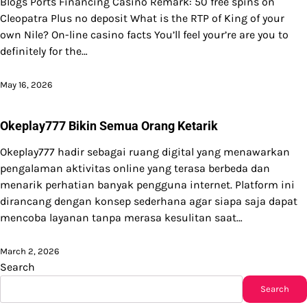
Blogs Ports Financing Casino Remark: 50 free spins on
Cleopatra Plus no deposit What is the RTP of King of your
own Nile? On-line casino facts You’ll feel your’re are you to
definitely for the…
May 16, 2026
Okeplay777 Bikin Semua Orang Ketarik
Okeplay777 hadir sebagai ruang digital yang menawarkan
pengalaman aktivitas online yang terasa berbeda dan
menarik perhatian banyak pengguna internet. Platform ini
dirancang dengan konsep sederhana agar siapa saja dapat
mencoba layanan tanpa merasa kesulitan saat…
March 2, 2026
Search
Search