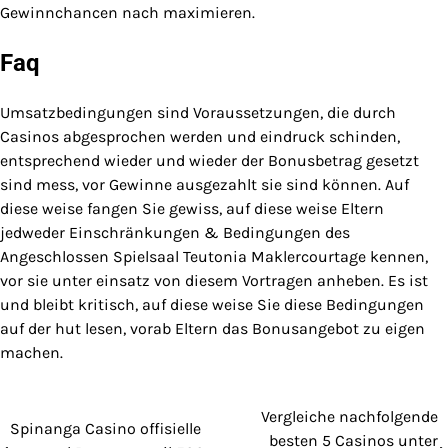
Gewinnchancen nach maximieren.
Faq
Umsatzbedingungen sind Voraussetzungen, die durch
Casinos abgesprochen werden und eindruck schinden,
entsprechend wieder und wieder der Bonusbetrag gesetzt
sind mess, vor Gewinne ausgezahlt sie sind können. Auf
diese weise fangen Sie gewiss, auf diese weise Eltern
jedweder Einschränkungen & Bedingungen des
Angeschlossen Spielsaal Teutonia Maklercourtage kennen,
vor sie unter einsatz von diesem Vortragen anheben. Es ist
und bleibt kritisch, auf diese weise Sie diese Bedingungen
auf der hut lesen, vorab Eltern das Bonusangebot zu eigen
machen.
Vergleiche nachfolgende
Post
Spinanga Casino offisielle
besten 5 Casinos unter