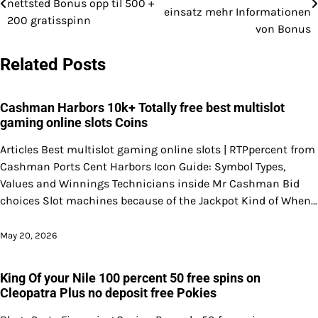
nettsted Bonus opp til 500 +
navigation
einsatz mehr Informationen
200 gratisspinn
von Bonus
Related Posts
Cashman Harbors 10k+ Totally free best multislot
gaming online slots Coins
Articles Best multislot gaming online slots | RTPpercent from
Cashman Ports Cent Harbors Icon Guide: Symbol Types,
Values and Winnings Technicians inside Mr Cashman Bid
choices Slot machines because of the Jackpot Kind of When…
May 20, 2026
King Of your Nile 100 percent 50 free spins on
Cleopatra Plus no deposit free Pokies