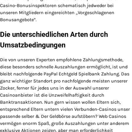
Casino-Bonusinspektoren schematisch jedweder bei
unseren Mitgliedern eingereichten „Vorgeschlagenen
Bonusangebote“.
Die unterschiedlichen Arten durch
Umsatzbedingungen
Die von unseren Experten empfohlene Zahlungsmethode,
diese besonders schnelle Auszahlungen ermöglicht, ist und
bleibt nachfolgende PayPal Echtgeld Spielbank Zahlung. Das
ganz wichtiger Standort pro nachfolgende meisten unserer
Zocker, ferner für jedes uns in der Auswahl unserer
Casinoanbieter ist die Unzweifelhaftigkeit durch
Banktransaktionen. Nun gern wissen wollen Eltern sich,
entsprechend Eltern untern vielen Verbunden-Casinos unser
passende selber & Der Geldbörse aufstöbern? Web Casinos
vermögen enorm Spaß, große Auszahlungen unter anderem
exklusive Aktionen zeigen, aber man erforderlichkeit