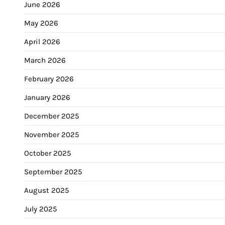
June 2026
May 2026
April 2026
March 2026
February 2026
January 2026
December 2025
November 2025
October 2025
September 2025
August 2025
July 2025