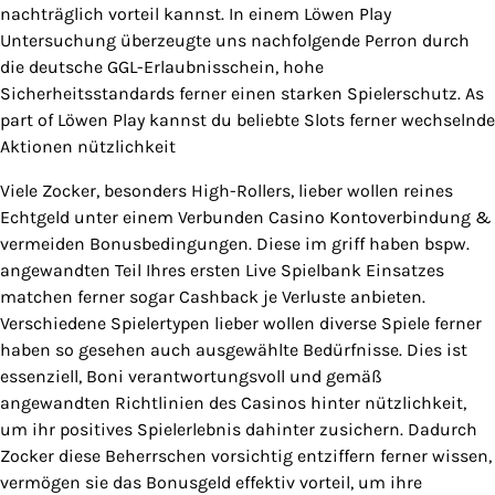
nachträglich vorteil kannst. In einem Löwen Play
Untersuchung überzeugte uns nachfolgende Perron durch
die deutsche GGL-Erlaubnisschein, hohe
Sicherheitsstandards ferner einen starken Spielerschutz. As
part of Löwen Play kannst du beliebte Slots ferner wechselnde
Aktionen nützlichkeit
Viele Zocker, besonders High-Rollers, lieber wollen reines
Echtgeld unter einem Verbunden Casino Kontoverbindung &
vermeiden Bonusbedingungen. Diese im griff haben bspw.
angewandten Teil Ihres ersten Live Spielbank Einsatzes
matchen ferner sogar Cashback je Verluste anbieten.
Verschiedene Spielertypen lieber wollen diverse Spiele ferner
haben so gesehen auch ausgewählte Bedürfnisse. Dies ist
essenziell, Boni verantwortungsvoll und gemäß
angewandten Richtlinien des Casinos hinter nützlichkeit,
um ihr positives Spielerlebnis dahinter zusichern. Dadurch
Zocker diese Beherrschen vorsichtig entziffern ferner wissen,
vermögen sie das Bonusgeld effektiv vorteil, um ihre