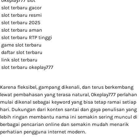
okeplay777 slot
slot terbaru gacor
slot terbaru resmi
slot terbaru 2025
slot terbaru aman
slot terbaru RTP tinggi
game slot terbaru
daftar slot terbaru
link slot terbaru
slot terbaru okeplay777
Karena fleksibel, gampang dikenali, dan terus berkembang
lewat pembahasan yang terasa natural, Okeplay777 perlahan
mulai dikenal sebagai keyword yang bisa tetap ramai setiap
hari. Dukungan dari konten santai dan gaya penulisan yang
lebih ringan membantu nama ini semakin sering muncul di
berbagai pencarian online dan semakin mudah menarik
perhatian pengguna internet modern.