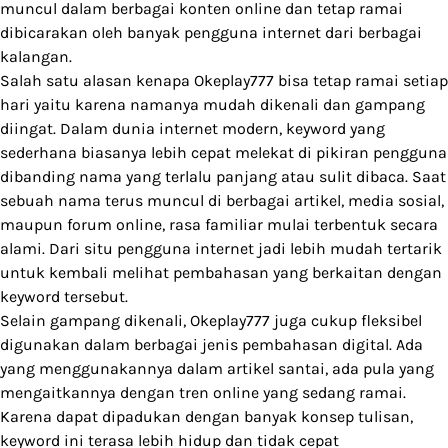
muncul dalam berbagai konten online dan tetap ramai
dibicarakan oleh banyak pengguna internet dari berbagai
kalangan.
Salah satu alasan kenapa Okeplay777 bisa tetap ramai setiap
hari yaitu karena namanya mudah dikenali dan gampang
diingat. Dalam dunia internet modern, keyword yang
sederhana biasanya lebih cepat melekat di pikiran pengguna
dibanding nama yang terlalu panjang atau sulit dibaca. Saat
sebuah nama terus muncul di berbagai artikel, media sosial,
maupun forum online, rasa familiar mulai terbentuk secara
alami. Dari situ pengguna internet jadi lebih mudah tertarik
untuk kembali melihat pembahasan yang berkaitan dengan
keyword tersebut.
Selain gampang dikenali, Okeplay777 juga cukup fleksibel
digunakan dalam berbagai jenis pembahasan digital. Ada
yang menggunakannya dalam artikel santai, ada pula yang
mengaitkannya dengan tren online yang sedang ramai.
Karena dapat dipadukan dengan banyak konsep tulisan,
keyword ini terasa lebih hidup dan tidak cepat