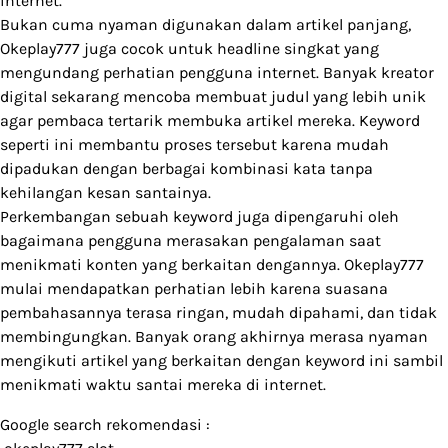
internet.
Bukan cuma nyaman digunakan dalam artikel panjang,
Okeplay777 juga cocok untuk headline singkat yang
mengundang perhatian pengguna internet. Banyak kreator
digital sekarang mencoba membuat judul yang lebih unik
agar pembaca tertarik membuka artikel mereka. Keyword
seperti ini membantu proses tersebut karena mudah
dipadukan dengan berbagai kombinasi kata tanpa
kehilangan kesan santainya.
Perkembangan sebuah keyword juga dipengaruhi oleh
bagaimana pengguna merasakan pengalaman saat
menikmati konten yang berkaitan dengannya. Okeplay777
mulai mendapatkan perhatian lebih karena suasana
pembahasannya terasa ringan, mudah dipahami, dan tidak
membingungkan. Banyak orang akhirnya merasa nyaman
mengikuti artikel yang berkaitan dengan keyword ini sambil
menikmati waktu santai mereka di internet.
Google search rekomendasi :