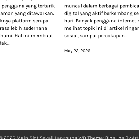
 pengguna yang tertarik
muncul dalam berbagai pembic
aman yang ditawarkan.
digital yang aktif berkembang se
knya platform serupa,
hari. Banyak pengguna internet 
rasa lebih sederhana
melihat topik ini di artikel ringa
hami. Hal ini membuat
sosial, sampai percakapan…
dak…
May 22, 2026
 © 2026
Main Slot Sekali Langsung WD
Theme: Blog Log By
Art