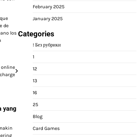
February 2025
 que
January 2025
e de
Categories
ano los
n
! Без рубрики
1
 online
12
 charge
13
16
25
a yang
Blog
 makin
Card Games
ering