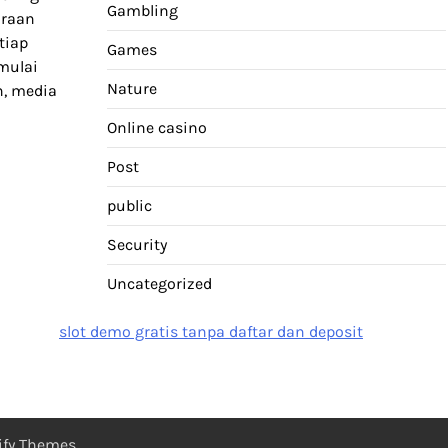
Gambling
araan
tiap
Games
mulai
Nature
n, media
Online casino
Post
public
Security
Uncategorized
slot demo gratis tanpa daftar dan deposit
ify Themes
.