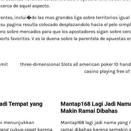
acerca de aquel aspecto.
ntes, inclui�do las mas grandes liga sobre territorios igual
e su pagina resulta colocado desplazandolo hacia el pelo simpl
o sobre mercados para que los apostadores sigan sobre cerc
orts favoritos. V es la duena sobre la parentela de apuestas e
imit
three-dimensional Slots all american poker 10 hand
casino playing free of
adi Tempat yang
Mantap168 Lagi Jadi Nam
Makin Ramai Dibahas
ai menunjukkan
Mantap168 lagi jadi nama yang
ang cukup cepat karena
ramai dibahas karena semakin s