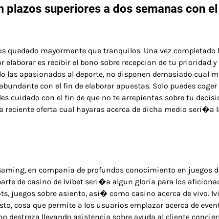
n plazos superiores a dos semanas con el 
os quedado mayormente que tranquilos. Una vez completado 
 elaborar es recibir el bono sobre recepcion de tu prioridad y
ndo las apasionados al deporte, no disponen demasiado cual m
 abundante con el fin de elaborar apuestas. Solo puedes coger
es cuidado con el fin de que no te arrepientas sobre tu decisi
 la reciente oferta cual hayaras acerca de dicha medio seri�a l
a iGaming, en compania de profundos conocimiento en juegos d
rte de casino de Ivibet seri�a algun gloria para los aficiona
lots, juegos sobre asiento, asi� como casino acerca de vivo. Iv
to, cosa que permite a los usuarios emplazar acerca de even
o destreza llevando asistencia sobre ayuda al cliente concie