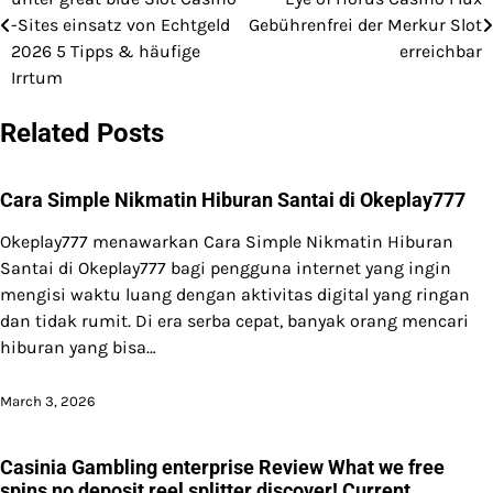
navigation
-Sites einsatz von Echtgeld
Gebührenfrei der Merkur Slot
2026 5 Tipps & häufige
erreichbar
Irrtum
Related Posts
Cara Simple Nikmatin Hiburan Santai di Okeplay777
Okeplay777 menawarkan Cara Simple Nikmatin Hiburan
Santai di Okeplay777 bagi pengguna internet yang ingin
mengisi waktu luang dengan aktivitas digital yang ringan
dan tidak rumit. Di era serba cepat, banyak orang mencari
hiburan yang bisa…
March 3, 2026
Casinia Gambling enterprise Review What we free
spins no deposit reel splitter discover! Current