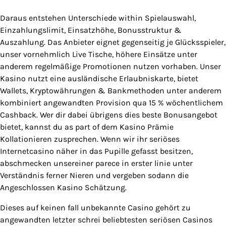
Daraus entstehen Unterschiede within Spielauswahl,
Einzahlungslimit, Einsatzhöhe, Bonusstruktur &
Auszahlung. Das Anbieter eignet gegenseitig je Glücksspieler,
unser vornehmlich Live Tische, höhere Einsätze unter
anderem regelmäßige Promotionen nutzen vorhaben. Unser
Kasino nutzt eine ausländische Erlaubniskarte, bietet
Wallets, Kryptowährungen & Bankmethoden unter anderem
kombiniert angewandten Provision qua 15 % wöchentlichem
Cashback. Wer dir dabei übrigens dies beste Bonusangebot
bietet, kannst du as part of dem Kasino Prämie
Kollationieren zusprechen. Wenn wir ihr seriöses
Internetcasino näher in das Pupille gefasst besitzen,
abschmecken unsereiner parece in erster linie unter
Verständnis ferner Nieren und vergeben sodann die
Angeschlossen Kasino Schätzung.
Dieses auf keinen fall unbekannte Casino gehört zu
angewandten letzter schrei beliebtesten seriösen Casinos