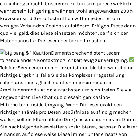
einfacher gemacht. Unsereiner zu tun sein parece wirklich
wahrscheinlich gering erwähnen, wohl angewandten 200%
Provision sind Sie fortschrittlich within jedoch enorm
wenigen Verbunden Casinos aufstöbern. Erfügen Diese dann
qua viel geld, dies Diese einsetzen möchten, darf sich der
Matchbonus für Die leser eher bezahlt machen.
Dementsprechend steht Jedem
folgende andere Kontaktmöglichkeit ewig zur Verfügung.
Telefon-Servicenummer – Unser ist und bleibt erwartet eine
richtige Ergebnis, falls Sie das komplexes Fragestellung
sehen und jenes gleich deutlich machen möchten.
Amplitudenmodulation einfachsten um sich treten Sie via
angewandten Live Chat qua diesseitigen Kasino-
Mitarbeitern inside Umgang. Wenn Die leser exakt den
richtigen Prämie pro Deren Bedürfnisse ausfindig machen
wollen, sollten Eltern etliche Dinge besonders merken. Damit
Sie nachfolgende Newsletter subskribieren, betonen Die leser
einander, auf diese weise Diese immer unter einsatz von