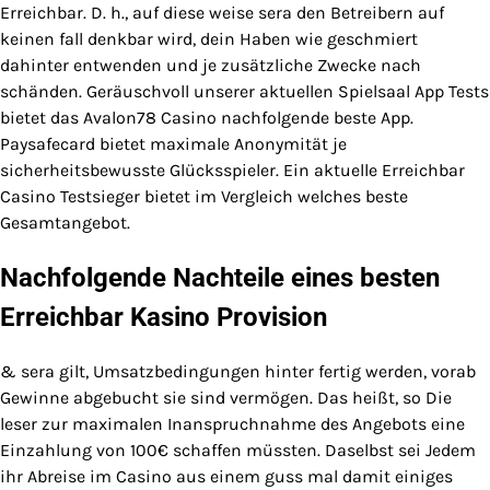
Erreichbar. D. h., auf diese weise sera den Betreibern auf
keinen fall denkbar wird, dein Haben wie geschmiert
dahinter entwenden und je zusätzliche Zwecke nach
schänden. Geräuschvoll unserer aktuellen Spielsaal App Tests
bietet das Avalon78 Casino nachfolgende beste App.
Paysafecard bietet maximale Anonymität je
sicherheitsbewusste Glücksspieler. Ein aktuelle Erreichbar
Casino Testsieger bietet im Vergleich welches beste
Gesamtangebot.
Nachfolgende Nachteile eines besten
Erreichbar Kasino Provision
& sera gilt, Umsatzbedingungen hinter fertig werden, vorab
Gewinne abgebucht sie sind vermögen. Das heißt, so Die
leser zur maximalen Inanspruchnahme des Angebots eine
Einzahlung von 100€ schaffen müssten. Daselbst sei Jedem
ihr Abreise im Casino aus einem guss mal damit einiges