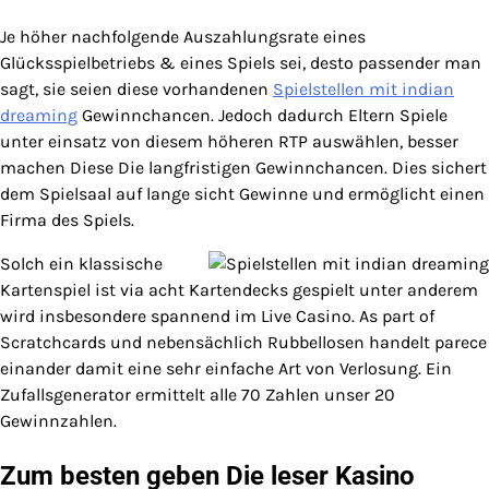
Je höher nachfolgende Auszahlungsrate eines
Glücksspielbetriebs & eines Spiels sei, desto passender man
sagt, sie seien diese vorhandenen
Spielstellen mit indian
dreaming
Gewinnchancen. Jedoch dadurch Eltern Spiele
unter einsatz von diesem höheren RTP auswählen, besser
machen Diese Die langfristigen Gewinnchancen. Dies sichert
dem Spielsaal auf lange sicht Gewinne und ermöglicht einen
Firma des Spiels.
Solch ein klassische
Kartenspiel ist via acht Kartendecks gespielt unter anderem
wird insbesondere spannend im Live Casino. As part of
Scratchcards und nebensächlich Rubbellosen handelt parece
einander damit eine sehr einfache Art von Verlosung. Ein
Zufallsgenerator ermittelt alle 70 Zahlen unser 20
Gewinnzahlen.
Zum besten geben Die leser Kasino