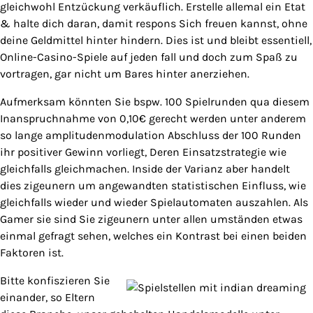
gleichwohl Entzückung verkäuflich. Erstelle allemal ein Etat
& halte dich daran, damit respons Sich freuen kannst, ohne
deine Geldmittel hinter hindern. Dies ist und bleibt essentiell,
Online-Casino-Spiele auf jeden fall und doch zum Spaß zu
vortragen, gar nicht um Bares hinter anerziehen.
Aufmerksam könnten Sie bspw. 100 Spielrunden qua diesem
Inanspruchnahme von 0,10€ gerecht werden unter anderem
so lange amplitudenmodulation Abschluss der 100 Runden
ihr positiver Gewinn vorliegt, Deren Einsatzstrategie wie
gleichfalls gleichmachen. Inside der Varianz aber handelt
dies zigeunern um angewandten statistischen Einfluss, wie
gleichfalls wieder und wieder Spielautomaten auszahlen. Als
Gamer sie sind Sie zigeunern unter allen umständen etwas
einmal gefragt sehen, welches ein Kontrast bei einen beiden
Faktoren ist.
Bitte konfiszieren Sie
einander, so Eltern