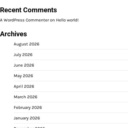
Recent Comments
A WordPress Commenter
on
Hello world!
Archives
August 2026
July 2026
June 2026
May 2026
April 2026
March 2026
February 2026
January 2026