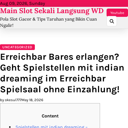
Skip
Aug 09, 2026, Sunday
Main Slot Sekali Langsung WD
to
Youtube
content
Pola Slot Gacor & Tips Taruhan yang Bikin Cuan
Ngalir!
UNCATEGORIZED
Erreichbar Bares erlangen?
Geht Spielstellen mit indian
dreaming im Erreichbar
Spielsaal ohne Einzahlung!
by okesul777
May 18, 2026
Content
Spielstellen mit indian dreaming –