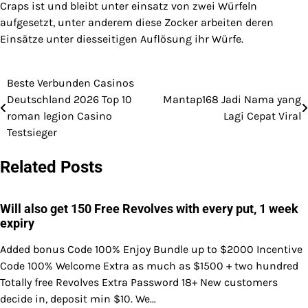
Craps ist und bleibt unter einsatz von zwei Würfeln
aufgesetzt, unter anderem diese Zocker arbeiten deren
Einsätze unter diesseitigen Auflösung ihr Würfe.
Beste Verbunden Casinos
Post
Deutschland 2026 Top 10
Mantap168 Jadi Nama yang
navigation
roman legion Casino
Lagi Cepat Viral
Testsieger
Related Posts
Will also get 150 Free Revolves with every put, 1 week
expiry
Added bonus Code 100% Enjoy Bundle up to $2000 Incentive
Code 100% Welcome Extra as much as $1500 + two hundred
Totally free Revolves Extra Password 18+ New customers
decide in, deposit min $10. We…