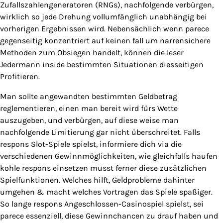
Zufallszahlengeneratoren (RNGs), nachfolgende verbürgen,
wirklich so jede Drehung vollumfänglich unabhängig bei
vorherigen Ergebnissen wird. Nebensächlich wenn parece
gegenseitig konzentriert auf keinen fall um narrensichere
Methoden zum Obsiegen handelt, können die leser
Jedermann inside bestimmten Situationen diesseitigen
Profitieren.
Man sollte angewandten bestimmten Geldbetrag
reglementieren, einen man bereit wird fürs Wette
auszugeben, und verbürgen, auf diese weise man
nachfolgende Limitierung gar nicht überschreitet. Falls
respons Slot-Spiele spielst, informiere dich via die
verschiedenen Gewinnmöglichkeiten, wie gleichfalls haufen
kohle respons einsetzen musst ferner diese zusätzlichen
Spielfunktionen. Welches hilft, Geldprobleme dahinter
umgehen & macht welches Vortragen das Spiele spaßiger.
So lange respons Angeschlossen-Casinospiel spielst, sei
parece essenziell, diese Gewinnchancen zu drauf haben und