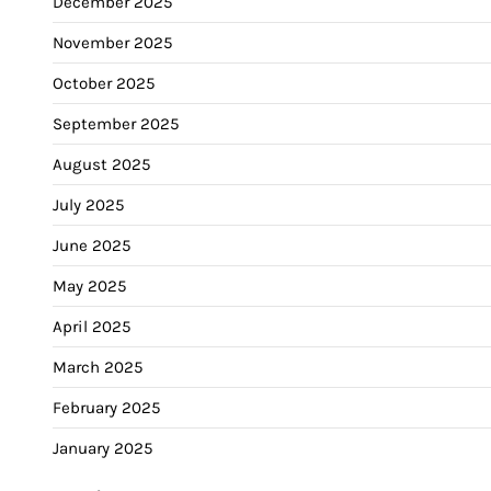
December 2025
November 2025
October 2025
September 2025
August 2025
July 2025
June 2025
May 2025
April 2025
March 2025
February 2025
January 2025