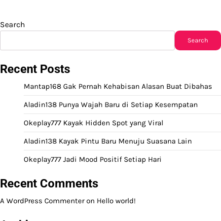
Search
Search
Recent Posts
Mantap168 Gak Pernah Kehabisan Alasan Buat Dibahas
Aladin138 Punya Wajah Baru di Setiap Kesempatan
Okeplay777 Kayak Hidden Spot yang Viral
Aladin138 Kayak Pintu Baru Menuju Suasana Lain
Okeplay777 Jadi Mood Positif Setiap Hari
Recent Comments
A WordPress Commenter
on
Hello world!