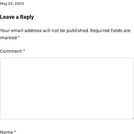
May 22, 2025
Leave a Reply
Your email address will not be published.
Required fields are
marked
*
Comment
*
Name
*