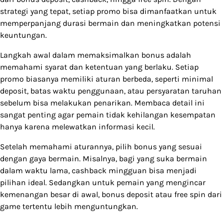
strategi yang tepat, setiap promo bisa dimanfaatkan untuk
memperpanjang durasi bermain dan meningkatkan potensi
keuntungan.
Langkah awal dalam memaksimalkan bonus adalah
memahami syarat dan ketentuan yang berlaku. Setiap
promo biasanya memiliki aturan berbeda, seperti minimal
deposit, batas waktu penggunaan, atau persyaratan taruhan
sebelum bisa melakukan penarikan. Membaca detail ini
sangat penting agar pemain tidak kehilangan kesempatan
hanya karena melewatkan informasi kecil.
Setelah memahami aturannya, pilih bonus yang sesuai
dengan gaya bermain. Misalnya, bagi yang suka bermain
dalam waktu lama, cashback mingguan bisa menjadi
pilihan ideal. Sedangkan untuk pemain yang mengincar
kemenangan besar di awal, bonus deposit atau free spin dari
game tertentu lebih menguntungkan.