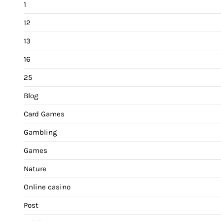
1
12
13
16
25
Blog
Card Games
Gambling
Games
Nature
Online casino
Post