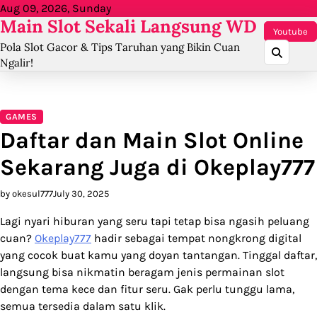
Skip
Aug 09, 2026, Sunday
Main Slot Sekali Langsung WD
to
Youtube
content
Pola Slot Gacor & Tips Taruhan yang Bikin Cuan
Ngalir!
GAMES
Daftar dan Main Slot Online
Sekarang Juga di Okeplay777
by okesul777
July 30, 2025
Lagi nyari hiburan yang seru tapi tetap bisa ngasih peluang
cuan?
Okeplay777
hadir sebagai tempat nongkrong digital
yang cocok buat kamu yang doyan tantangan. Tinggal daftar,
langsung bisa nikmatin beragam jenis permainan slot
dengan tema kece dan fitur seru. Gak perlu tunggu lama,
semua tersedia dalam satu klik.