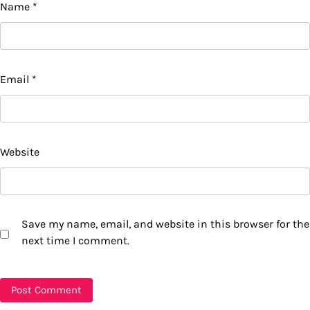
Name
*
Email
*
Website
Save my name, email, and website in this browser for the
next time I comment.