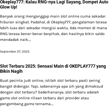
Okeplay777: Kalau RNG-nya Lagi Sayang, Dompet Auto
Glow Up!
Banyak orang menganggap main slot online cuma sekadar
hiburan singkat. Padahal, di Okeplay777, pengalaman terasa
lebih luas dari sekadar mengisi waktu. Ada momen di mana
RNG terasa benar-benar berpihak, dan hasilnya bikin saldo
mendadak naik.…
September 27, 2025
Slot Terbaru 2025: Sensasi Main di OKEPLAY777 yang
Bikin Nagih
Buat pecinta judi online, istilah slot terbaru pasti sering
banget didengar. Tapi, sebenarnya apa sih yang dimaksud
dengan slot terbaru? Sederhananya, slot terbaru adalah
game slot online rilisan terbaru dari provider atau
pengembang game ternama.…