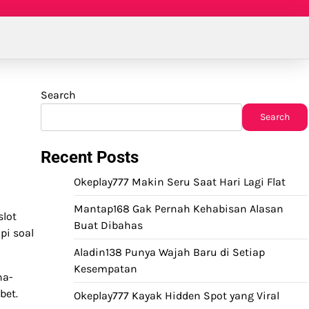
Search
Search
Recent Posts
Okeplay777 Makin Seru Saat Hari Lagi Flat
Mantap168 Gak Pernah Kehabisan Alasan
slot
Buat Dibahas
pi soal
Aladin138 Punya Wajah Baru di Setiap
Kesempatan
na-
bet.
Okeplay777 Kayak Hidden Spot yang Viral