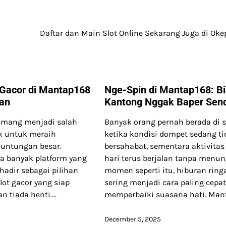
Daftar dan Main Slot Online Sekarang Juga di Oke
 Gacor di Mantap168
Nge-Spin di Mantap168: Bi
an
Kantong Nggak Baper Send
emang menjadi salah
Banyak orang pernah berada di s
ik untuk meraih
ketika kondisi dompet sedang ti
euntungan besar.
bersahabat, sementara aktivitas 
a banyak platform yang
hari terus berjalan tanpa menun
hadir sebagai pilihan
momen seperti itu, hiburan ring
ot gacor yang siap
sering menjadi cara paling cepa
n tiada henti.…
memperbaiki suasana hati. Man
December 5, 2025