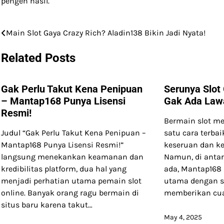
pengen hasil.
Main Slot Gaya Crazy Rich? Aladin138 Bikin Jadi Nyata!
Post
navigation
Related Posts
Gak Perlu Takut Kena Penipuan
Serunya Slot
– Mantap168 Punya Lisensi
Gak Ada Law
Resmi!
Bermain slot m
Judul “Gak Perlu Takut Kena Penipuan –
satu cara terba
Mantap168 Punya Lisensi Resmi!”
keseruan dan k
langsung menekankan keamanan dan
Namun, di antar
kredibilitas platform, dua hal yang
ada, Mantap168 
menjadi perhatian utama pemain slot
utama dengan sl
online. Banyak orang ragu bermain di
memberikan cua
situs baru karena takut…
May 4, 2025