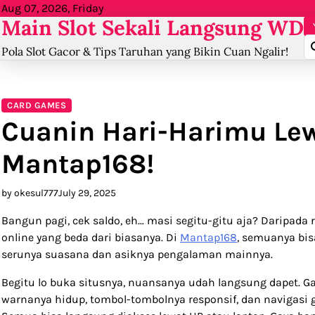
Skip
Aug 07, 2026, Friday
Main Slot Sekali Langsung WD
to
content
Pola Slot Gacor & Tips Taruhan yang Bikin Cuan Ngalir!
CARD GAMES
Cuanin Hari-Harimu Lewa
Mantap168!
by okesul777
July 29, 2025
Bangun pagi, cek saldo, eh… masi segitu-gitu aja? Daripada 
online yang beda dari biasanya. Di
Mantap168
, semuanya bis
serunya suasana dan asiknya pengalaman mainnya.
Begitu lo buka situsnya, nuansanya udah langsung dapet. Gak
warnanya hidup, tombol-tombolnya responsif, dan navigasi g