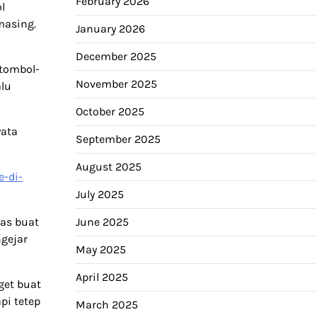
February 2026
l
masing.
January 2026
December 2025
 tombol-
November 2025
alu
October 2025
yata
September 2025
August 2025
e-di-
July 2025
pas buat
June 2025
ngejar
May 2025
April 2025
get buat
pi tetep
March 2025