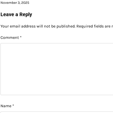
November 3, 2025
Leave a Reply
Your email address will not be published.
Required fields ar
Comment
*
Name
*