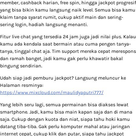
member, cashback harian, free spin, hingga jackpot progresif
yang bisa bikin kamu langsung naik level. Semua bisa kamu
klaim tanpa syarat rumit, cukup aktif main dan sering-
sering login, hadiah langsung menanti.
Fitur live chat yang tersedia 24 jam juga jadi nilai plus. Kalau
kamu ada kendala saat bermain atau cuma pengen tanya-
tanya, tinggal chat aja. Tim support mereka cepat merespons
dan ramah banget, jadi kamu gak perlu khawatir bakal
bingung sendirian.
Udah siap jadi pemburu jackpot? Langsung meluncur ke
Halaman resminya:
https://www.mixcloud.com/maulidyaputri777/
Yang lebih seru lagi, semua permainan bisa diakses lewat
smartphone. Jadi, kamu bisa main kapan saja dan di mana
saja. Cukup dengan kuota dan niat, siapa tahu hoki kamu
datang tiba-tiba. Gak perlu komputer mahal atau jaringan
internet cepat, cukup klik dan putar, siapa tahu jackpot