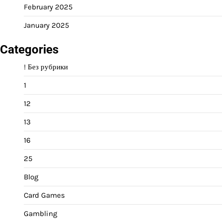
February 2025
January 2025
Categories
! Без рубрики
1
12
13
16
25
Blog
Card Games
Gambling