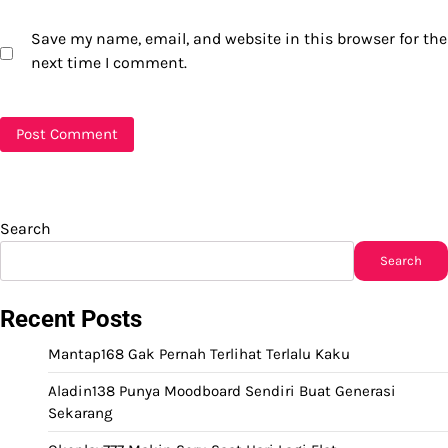
Save my name, email, and website in this browser for the
next time I comment.
Search
Search
Recent Posts
Mantap168 Gak Pernah Terlihat Terlalu Kaku
Aladin138 Punya Moodboard Sendiri Buat Generasi
Sekarang