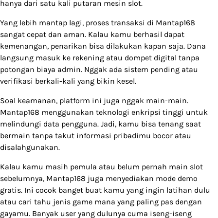
hanya dari satu kali putaran mesin slot.
Yang lebih mantap lagi, proses transaksi di Mantap168
sangat cepat dan aman. Kalau kamu berhasil dapat
kemenangan, penarikan bisa dilakukan kapan saja. Dana
langsung masuk ke rekening atau dompet digital tanpa
potongan biaya admin. Nggak ada sistem pending atau
verifikasi berkali-kali yang bikin kesel.
Soal keamanan, platform ini juga nggak main-main.
Mantap168 menggunakan teknologi enkripsi tinggi untuk
melindungi data pengguna. Jadi, kamu bisa tenang saat
bermain tanpa takut informasi pribadimu bocor atau
disalahgunakan.
Kalau kamu masih pemula atau belum pernah main slot
sebelumnya, Mantap168 juga menyediakan mode demo
gratis. Ini cocok banget buat kamu yang ingin latihan dulu
atau cari tahu jenis game mana yang paling pas dengan
gayamu. Banyak user yang dulunya cuma iseng-iseng