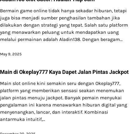
Bermain game online tidak hanya sekadar hiburan, tetapi
juga bisa menjadi sumber penghasilan tambahan jika
dilakukan dengan strategi yang tepat. Salah satu platform
yang menawarkan peluang untuk mendapatkan uang
melalui permainan adalah Aladin138. Dengan beragam…
May 9, 2025
Main di Okeplay777 Kaya Dapet Jalan Pintas Jackpot
Main slot online kini semakin seru dengan Okeplay777,
platform yang memberikan sensasi seakan menemukan
jalan pintas menuju jackpot. Banyak pemain menyukai
pengalaman ini karena menawarkan hiburan digital yang
menyenangkan, lancar, dan interaktif. Kombinasi
antarmuka intuitif,…
December 20, 2025