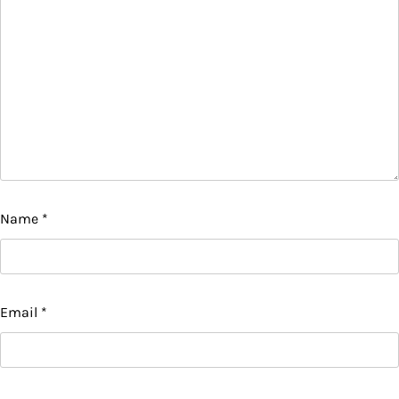
Name
*
Email
*