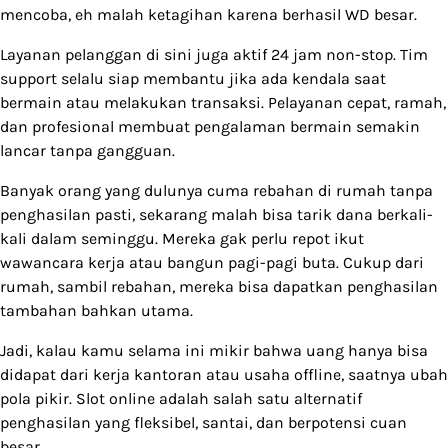
mencoba, eh malah ketagihan karena berhasil WD besar.
Layanan pelanggan di sini juga aktif 24 jam non-stop. Tim
support selalu siap membantu jika ada kendala saat
bermain atau melakukan transaksi. Pelayanan cepat, ramah,
dan profesional membuat pengalaman bermain semakin
lancar tanpa gangguan.
Banyak orang yang dulunya cuma rebahan di rumah tanpa
penghasilan pasti, sekarang malah bisa tarik dana berkali-
kali dalam seminggu. Mereka gak perlu repot ikut
wawancara kerja atau bangun pagi-pagi buta. Cukup dari
rumah, sambil rebahan, mereka bisa dapatkan penghasilan
tambahan bahkan utama.
Jadi, kalau kamu selama ini mikir bahwa uang hanya bisa
didapat dari kerja kantoran atau usaha offline, saatnya ubah
pola pikir. Slot online adalah salah satu alternatif
penghasilan yang fleksibel, santai, dan berpotensi cuan
besar.