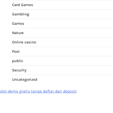
Card Games
Gambling
Games
Nature
Online casino
Post
public
Security
Uncategorized
slot demo gratis tanpa daftar dan deposit