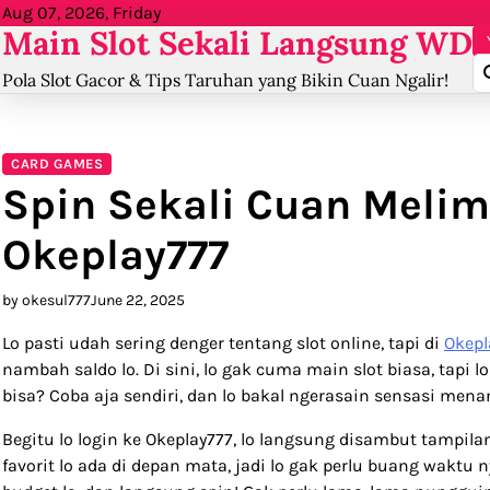
Skip
Aug 07, 2026, Friday
Main Slot Sekali Langsung WD
to
content
Pola Slot Gacor & Tips Taruhan yang Bikin Cuan Ngalir!
CARD GAMES
Spin Sekali Cuan Meli
Okeplay777
by okesul777
June 22, 2025
Lo pasti udah sering denger tentang slot online, tapi di
Okepl
nambah saldo lo. Di sini, lo gak cuma main slot biasa, tapi
bisa? Coba aja sendiri, dan lo bakal ngerasain sensasi mena
Begitu lo login ke Okeplay777, lo langsung disambut tampila
favorit lo ada di depan mata, jadi lo gak perlu buang waktu