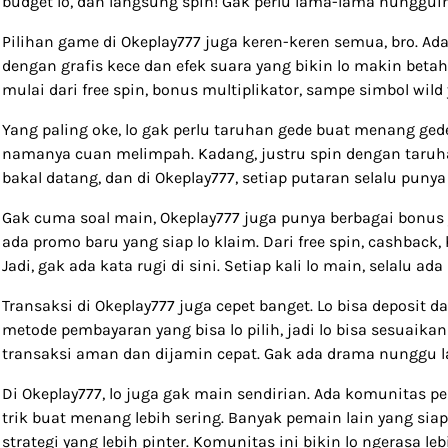
budget lo, dan langsung spin! Gak perlu lama-lama nungguin,
Pilihan game di Okeplay777 juga keren-keren semua, bro. Ada
dengan grafis kece dan efek suara yang bikin lo makin betah.
mulai dari free spin, bonus multiplikator, sampe simbol wil
Yang paling oke, lo gak perlu taruhan gede buat menang gede
namanya cuan melimpah. Kadang, justru spin dengan taruha
bakal datang, dan di Okeplay777, setiap putaran selalu punya 
Gak cuma soal main, Okeplay777 juga punya berbagai bonus y
ada promo baru yang siap lo klaim. Dari free spin, cashbac
Jadi, gak ada kata rugi di sini. Setiap kali lo main, selalu a
Transaksi di Okeplay777 juga cepet banget. Lo bisa deposit
metode pembayaran yang bisa lo pilih, jadi lo bisa sesuaika
transaksi aman dan dijamin cepat. Gak ada drama nunggu 
Di Okeplay777, lo juga gak main sendirian. Ada komunitas pe
trik buat menang lebih sering. Banyak pemain lain yang siap
strategi yang lebih pinter. Komunitas ini bikin lo ngerasa le