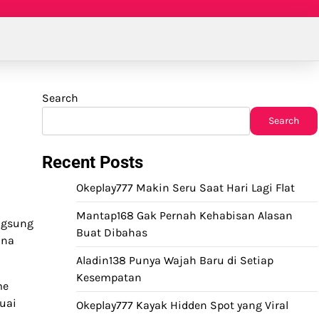
Search
Search
Recent Posts
Okeplay777 Makin Seru Saat Hari Lagi Flat
Mantap168 Gak Pernah Kehabisan Alasan
angsung
Buat Dibahas
ana
Aladin138 Punya Wajah Baru di Setiap
Kesempatan
me
suai
Okeplay777 Kayak Hidden Spot yang Viral