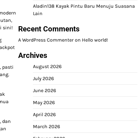
Aladin138 Kayak Pintu Baru Menuju Suasana
 modern
Lain
jutan,
 sini!
Recent Comments
g
A WordPress Commenter
on
Hello world!
jackpot
Archives
August 2026
 pasti
ang.
July 2026
June 2026
yak
emua
May 2026
April 2026
, dan
March 2026
gan