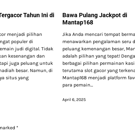
Tergacor Tahun Ini di
Bawa Pulang Jackpot di
Mantap168
cor menjadi pilihan
Jika Anda mencari tempat berma
ngat populer di
menawarkan pengalaman seru 
main judi digital. Tidak
peluang kemenangan besar, Ma
kan kesenangan dan
adalah pilihan yang tepat! Deng
tapi juga peluang untuk
berbagai pilihan permainan kasi
diah besar. Namun, di
terutama slot gacor yang terkena
a situs yang
Mantap168 menjadi platform fav
para pemain…
April 6, 2025
e marked
*