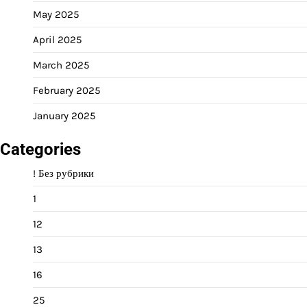
May 2025
April 2025
March 2025
February 2025
January 2025
Categories
! Без рубрики
1
12
13
16
25