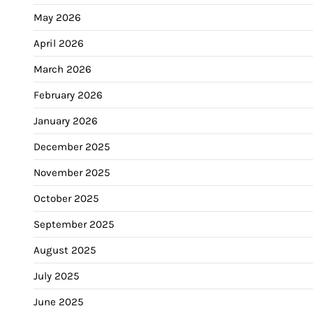
May 2026
April 2026
March 2026
February 2026
January 2026
December 2025
November 2025
October 2025
September 2025
August 2025
July 2025
June 2025