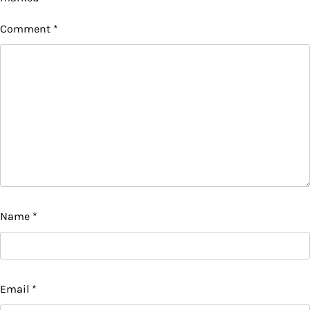
Comment
*
Name
*
Email
*