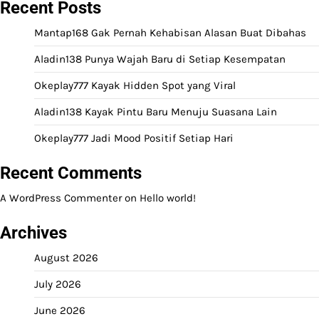
Recent Posts
Mantap168 Gak Pernah Kehabisan Alasan Buat Dibahas
Aladin138 Punya Wajah Baru di Setiap Kesempatan
Okeplay777 Kayak Hidden Spot yang Viral
Aladin138 Kayak Pintu Baru Menuju Suasana Lain
Okeplay777 Jadi Mood Positif Setiap Hari
Recent Comments
A WordPress Commenter
on
Hello world!
Archives
August 2026
July 2026
June 2026