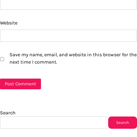
Website
Save my name, email, and website in this browser for the
next time I comment.
Search
Search