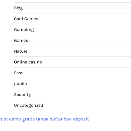
Blog
Card Games
Gambling
Games
Nature
Online casino
Post
public
Security
Uncategorized
slot demo gratis tanpa daftar dan deposit