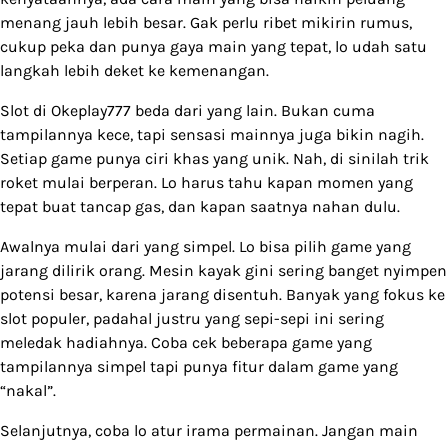
menang jauh lebih besar. Gak perlu ribet mikirin rumus,
cukup peka dan punya gaya main yang tepat, lo udah satu
langkah lebih deket ke kemenangan.
Slot di Okeplay777 beda dari yang lain. Bukan cuma
tampilannya kece, tapi sensasi mainnya juga bikin nagih.
Setiap game punya ciri khas yang unik. Nah, di sinilah trik
roket mulai berperan. Lo harus tahu kapan momen yang
tepat buat tancap gas, dan kapan saatnya nahan dulu.
Awalnya mulai dari yang simpel. Lo bisa pilih game yang
jarang dilirik orang. Mesin kayak gini sering banget nyimpen
potensi besar, karena jarang disentuh. Banyak yang fokus ke
slot populer, padahal justru yang sepi-sepi ini sering
meledak hadiahnya. Coba cek beberapa game yang
tampilannya simpel tapi punya fitur dalam game yang
“nakal”.
Selanjutnya, coba lo atur irama permainan. Jangan main