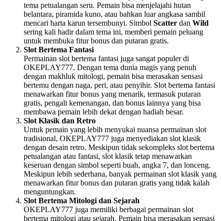
tema petualangan seru. Pemain bisa menjelajahi hutan
belantara, piramida kuno, atau bahkan luar angkasa sambil
mencari harta karun tersembunyi. Simbol
Scatter
dan
Wild
sering kali hadir dalam tema ini, memberi pemain peluang
untuk membuka fitur bonus dan putaran gratis.
Slot Bertema Fantasi
Permainan slot bertema fantasi juga sangat populer di
OKEPLAY777. Dengan tema dunia magis yang penuh
dengan makhluk mitologi, pemain bisa merasakan sensasi
bertemu dengan naga, peri, atau penyihir. Slot bertema fantasi
menawarkan fitur bonus yang menarik, termasuk putaran
gratis, pengali kemenangan, dan bonus lainnya yang bisa
membawa pemain lebih dekat dengan hadiah besar.
Slot Klasik dan Retro
Untuk pemain yang lebih menyukai nuansa permainan slot
tradisional, OKEPLAY777 juga menyediakan slot klasik
dengan desain retro. Meskipun tidak sekompleks slot bertema
petualangan atau fantasi, slot klasik tetap menawarkan
keseruan dengan simbol seperti buah, angka 7, dan lonceng.
Meskipun lebih sederhana, banyak permainan slot klasik yang
menawarkan fitur bonus dan putaran gratis yang tidak kalah
menguntungkan.
Slot Bertema Mitologi dan Sejarah
OKEPLAY777 juga memiliki berbagai permainan slot
bertema mitologi atau sejarah. Pemain bisa merasakan sensasi