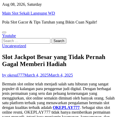
Skip
Aug 08, 2026, Saturday
to
Main Slot Sekali Langsung WD
content
Pola Slot Gacor & Tips Taruhan yang Bikin Cuan Ngalir!
Youtube
Search
for:
Uncategorized
Slot Jackpot Besar yang Tidak Pernah
Gagal Memberi Hadiah
by okesul777
March 4, 2025
March 4, 2025
Bermain slot online telah menjadi salah satu hiburan yang sangat
populer di kalangan para penggemar judi digital. Dengan berbagai
jenis permainan yang seru dan peluang kemenangan yang
menggiurkan, slot online semakin diminati oleh banyak orang. Salah
satu platform terbaik yang menawarkan pengalaman bermain slot
dengan kualitas terbaik adalah
OKEPLAY777
. Sebagai situs slot
online resmi, OKEPLAY777 tidak hanya memberikan permainan
yang menarik, tetapi juga menjamin keamanan, kenyamanan, dan