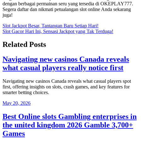
dengan berbagai permainan seru yang tersedia di OKEPLAY777.
Segera daftar dan nikmati petualangan slot online Anda sekarang
juga!
Post
Slot Jackpot Besar, Tantangan Baru Setiap Hari!
Slot Gacor Hari Ini, Sensasi Jackpot yang Tak Terduga!
navigation
Related Posts
Navigating new casinos Canada reveals
what casual players really notice first
Navigating new casinos Canada reveals what casual players spot
first, offering insights on slots, crash games, and key features for
smarter betting choices.
May 20, 2026
Best Online slots Gambling enterprises in
the united kingdom 2026 Gamble 3,700+
Games