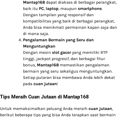
Mantap168
dapat diakses di berbagai perangkat,
baik itu
PC
,
laptop
, maupun
smartphone
.
Dengan tampilan yang responsif dan
kompatibilitas yang baik di berbagai perangkat,
Anda bisa menikmati permainan kapan saja dan
di mana saja.
Pengalaman Bermain yang Seru dan
Menguntungkan
Dengan mesin
slot gacor
yang memiliki RTP
tinggi, jackpot progresif, dan berbagai fitur
bonus,
Mantap168
memastikan pengalaman
bermain yang seru sekaligus menguntungkan.
Setiap putaran bisa membawa Anda lebih dekat
pada
cuan jutaan
!
Tips Meraih Cuan Jutaan di Mantap168
Untuk memaksimalkan peluang Anda meraih
cuan jutaan
,
berikut beberapa tips yang bisa Anda terapkan saat bermain