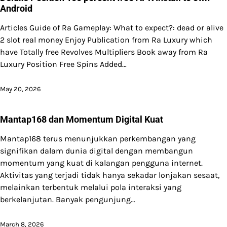
Android
Articles Guide of Ra Gameplay: What to expect?: dead or alive
2 slot real money Enjoy Publication from Ra Luxury which
have Totally free Revolves Multipliers Book away from Ra
Luxury Position Free Spins Added…
May 20, 2026
Mantap168 dan Momentum Digital Kuat
Mantap168 terus menunjukkan perkembangan yang
signifikan dalam dunia digital dengan membangun
momentum yang kuat di kalangan pengguna internet.
Aktivitas yang terjadi tidak hanya sekadar lonjakan sesaat,
melainkan terbentuk melalui pola interaksi yang
berkelanjutan. Banyak pengunjung…
March 8, 2026