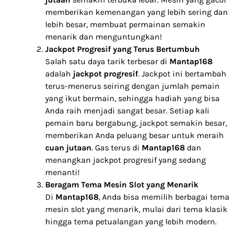
memberikan kemenangan yang lebih sering dan
lebih besar, membuat permainan semakin
menarik dan menguntungkan!
Jackpot Progresif yang Terus Bertumbuh
Salah satu daya tarik terbesar di
Mantap168
adalah
jackpot progresif
. Jackpot ini bertambah
terus-menerus seiring dengan jumlah pemain
yang ikut bermain, sehingga hadiah yang bisa
Anda raih menjadi sangat besar. Setiap kali
pemain baru bergabung, jackpot semakin besar,
memberikan Anda peluang besar untuk meraih
cuan jutaan
. Gas terus di
Mantap168
dan
menangkan jackpot progresif yang sedang
menanti!
Beragam Tema Mesin Slot yang Menarik
Di
Mantap168
, Anda bisa memilih berbagai tema
mesin slot yang menarik, mulai dari tema klasik
hingga tema petualangan yang lebih modern.