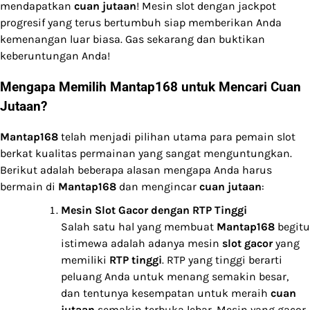
mendapatkan
cuan jutaan
! Mesin slot dengan jackpot
progresif yang terus bertumbuh siap memberikan Anda
kemenangan luar biasa. Gas sekarang dan buktikan
keberuntungan Anda!
Mengapa Memilih Mantap168 untuk Mencari Cuan
Jutaan?
Mantap168
telah menjadi pilihan utama para pemain slot
berkat kualitas permainan yang sangat menguntungkan.
Berikut adalah beberapa alasan mengapa Anda harus
bermain di
Mantap168
dan mengincar
cuan jutaan
:
Mesin Slot Gacor dengan RTP Tinggi
Salah satu hal yang membuat
Mantap168
begitu
istimewa adalah adanya mesin
slot gacor
yang
memiliki
RTP tinggi
. RTP yang tinggi berarti
peluang Anda untuk menang semakin besar,
dan tentunya kesempatan untuk meraih
cuan
jutaan
semakin terbuka lebar. Mesin yang gacor