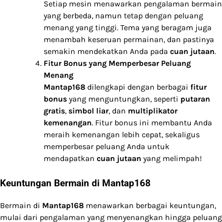
Setiap mesin menawarkan pengalaman bermain
yang berbeda, namun tetap dengan peluang
menang yang tinggi. Tema yang beragam juga
menambah keseruan permainan, dan pastinya
semakin mendekatkan Anda pada
cuan jutaan
.
Fitur Bonus yang Memperbesar Peluang
Menang
Mantap168
dilengkapi dengan berbagai
fitur
bonus
yang menguntungkan, seperti
putaran
gratis
,
simbol liar
, dan
multiplikator
kemenangan
. Fitur bonus ini membantu Anda
meraih kemenangan lebih cepat, sekaligus
memperbesar peluang Anda untuk
mendapatkan
cuan jutaan
yang melimpah!
Keuntungan Bermain di Mantap168
Bermain di
Mantap168
menawarkan berbagai keuntungan,
mulai dari pengalaman yang menyenangkan hingga peluang