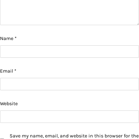
Name
*
Email
*
Website
Save my name, email, and website in this browser for the