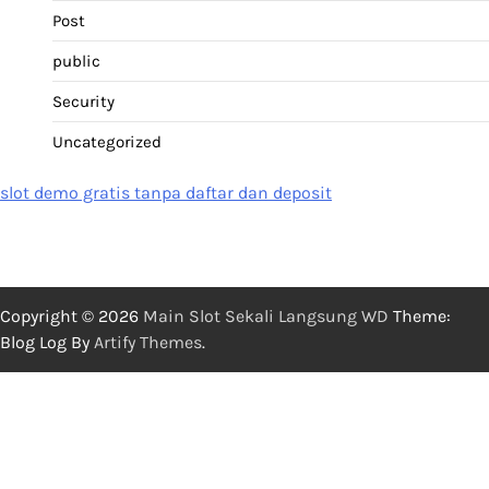
Post
public
Security
Uncategorized
slot demo gratis tanpa daftar dan deposit
Copyright © 2026
Main Slot Sekali Langsung WD
Theme:
Blog Log By
Artify Themes
.