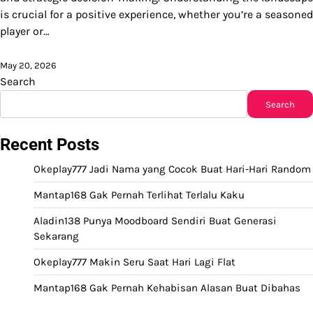
is crucial for a positive experience, whether you’re a seasoned
player or…
May 20, 2026
Search
Search
Recent Posts
Okeplay777 Jadi Nama yang Cocok Buat Hari-Hari Random
Mantap168 Gak Pernah Terlihat Terlalu Kaku
Aladin138 Punya Moodboard Sendiri Buat Generasi
Sekarang
Okeplay777 Makin Seru Saat Hari Lagi Flat
Mantap168 Gak Pernah Kehabisan Alasan Buat Dibahas