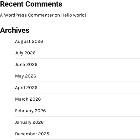
Recent Comments
A WordPress Commenter
on
Hello world!
Archives
August 2026
July 2026
June 2026
May 2026
April 2026
March 2026
February 2026
January 2026
December 2025