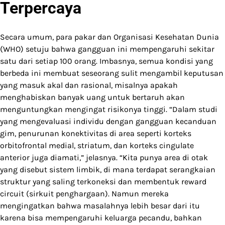
Terpercaya
Secara umum, para pakar dan Organisasi Kesehatan Dunia
(WHO) setuju bahwa gangguan ini mempengaruhi sekitar
satu dari setiap 100 orang. Imbasnya, semua kondisi yang
berbeda ini membuat seseorang sulit mengambil keputusan
yang masuk akal dan rasional, misalnya apakah
menghabiskan banyak uang untuk bertaruh akan
menguntungkan mengingat risikonya tinggi. “Dalam studi
yang mengevaluasi individu dengan gangguan kecanduan
gim, penurunan konektivitas di area seperti korteks
orbitofrontal medial, striatum, dan korteks cingulate
anterior juga diamati,” jelasnya. “Kita punya area di otak
yang disebut sistem limbik, di mana terdapat serangkaian
struktur yang saling terkoneksi dan membentuk reward
circuit (sirkuit penghargaan). Namun mereka
mengingatkan bahwa masalahnya lebih besar dari itu
karena bisa mempengaruhi keluarga pecandu, bahkan