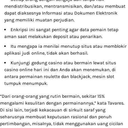
mendistribusikan, mentransmisikan, dan/atau membuat
dapat diaksesnya Informasi atau Dokumen Elektronik
yang memiliki muatan perjudian.
Enkripsi ini sangat penting agar data pemain tetap
aman saat melakukan deposit atau penarikan.
Itu mengapa ia menilai menutup situs atau memblokir
aplikasi judi online, tidak akan berhasil.
Kunjungi gedung casino atau bermain lewat situs
casino online hari ini dan Anda akan menemukan, di
antara permainan roulette dan blackjack, mesin slot
tumpuk menumpuk.
“Dari orang-orang yang rutin bermain, sekitar 15%
mengalami kesulitan dengan permainannya,” kata Tavares.
Di sisi lain, terjadi kekacauan di sirkuit saraf yang
seharusnya membuat keputusan rasional dan penuh
pertimbangan, misalnya, tidak menggunakan uang cicilan