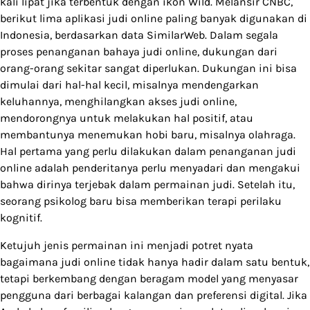
kali lipat jika terbentuk dengan ikon Wild. Melansir CNBC,
berikut lima aplikasi judi online paling banyak digunakan di
Indonesia, berdasarkan data SimilarWeb. Dalam segala
proses penanganan bahaya judi online, dukungan dari
orang-orang sekitar sangat diperlukan. Dukungan ini bisa
dimulai dari hal-hal kecil, misalnya mendengarkan
keluhannya, menghilangkan akses judi online,
mendorongnya untuk melakukan hal positif, atau
membantunya menemukan hobi baru, misalnya olahraga.
Hal pertama yang perlu dilakukan dalam penanganan judi
online adalah penderitanya perlu menyadari dan mengakui
bahwa dirinya terjebak dalam permainan judi. Setelah itu,
seorang psikolog baru bisa memberikan terapi perilaku
kognitif.
Ketujuh jenis permainan ini menjadi potret nyata
bagaimana judi online tidak hanya hadir dalam satu bentuk,
tetapi berkembang dengan beragam model yang menyasar
pengguna dari berbagai kalangan dan preferensi digital. Jika