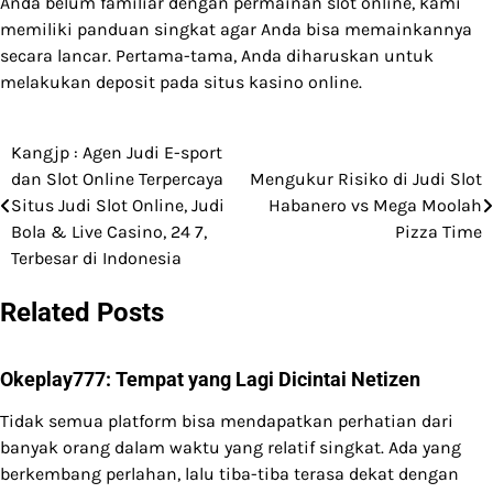
Anda belum familiar dengan permainan slot online, kami
memiliki panduan singkat agar Anda bisa memainkannya
secara lancar. Pertama-tama, Anda diharuskan untuk
melakukan deposit pada situs kasino online.
Kangjp : Agen Judi E-sport
Post
dan Slot Online Terpercaya
Mengukur Risiko di Judi Slot
navigation
Situs Judi Slot Online, Judi
Habanero vs Mega Moolah
Bola & Live Casino, 24 7,
Pizza Time
Terbesar di Indonesia
Related Posts
Okeplay777: Tempat yang Lagi Dicintai Netizen
Tidak semua platform bisa mendapatkan perhatian dari
banyak orang dalam waktu yang relatif singkat. Ada yang
berkembang perlahan, lalu tiba-tiba terasa dekat dengan