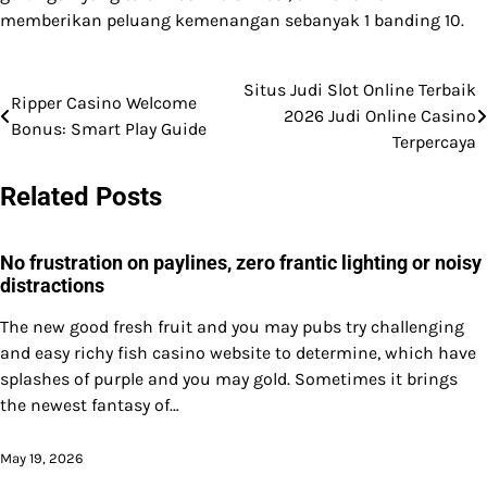
memberikan peluang kemenangan sebanyak 1 banding 10.
Situs Judi Slot Online Terbaik
Post
Ripper Casino Welcome
2026 Judi Online Casino
Bonus: Smart Play Guide
navigation
Terpercaya
Related Posts
No frustration on paylines, zero frantic lighting or noisy
distractions
The new good fresh fruit and you may pubs try challenging
and easy richy fish casino website to determine, which have
splashes of purple and you may gold. Sometimes it brings
the newest fantasy of…
May 19, 2026