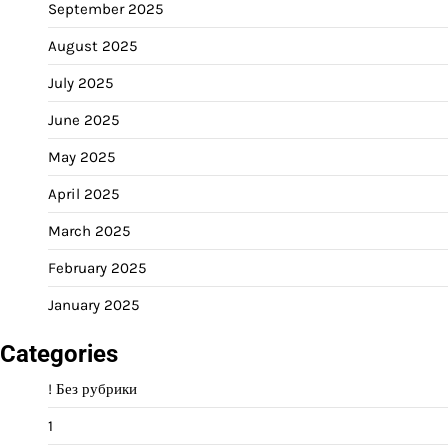
September 2025
August 2025
July 2025
June 2025
May 2025
April 2025
March 2025
February 2025
January 2025
Categories
! Без рубрики
1