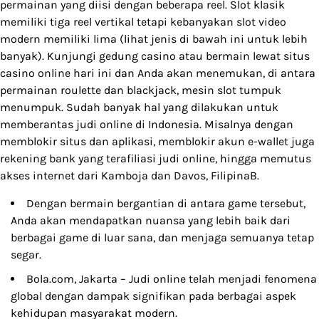
permainan yang diisi dengan beberapa reel. Slot klasik
memiliki tiga reel vertikal tetapi kebanyakan slot video
modern memiliki lima (lihat jenis di bawah ini untuk lebih
banyak). Kunjungi gedung casino atau bermain lewat situs
casino online hari ini dan Anda akan menemukan, di antara
permainan roulette dan blackjack, mesin slot tumpuk
menumpuk. Sudah banyak hal yang dilakukan untuk
memberantas judi online di Indonesia. Misalnya dengan
memblokir situs dan aplikasi, memblokir akun e-wallet juga
rekening bank yang terafiliasi judi online, hingga memutus
akses internet dari Kamboja dan Davos, FilipinaB.
Dengan bermain bergantian di antara game tersebut,
Anda akan mendapatkan nuansa yang lebih baik dari
berbagai game di luar sana, dan menjaga semuanya tetap
segar.
Bola.com, Jakarta – Judi online telah menjadi fenomena
global dengan dampak signifikan pada berbagai aspek
kehidupan masyarakat modern.