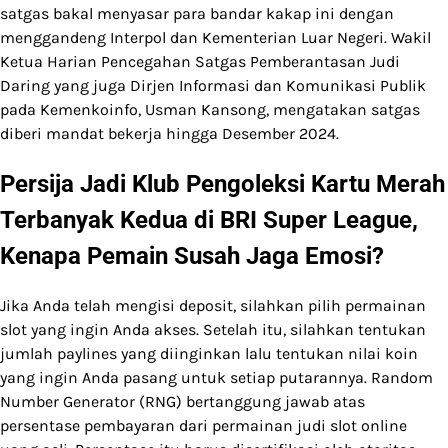
satgas bakal menyasar para bandar kakap ini dengan
menggandeng Interpol dan Kementerian Luar Negeri. Wakil
Ketua Harian Pencegahan Satgas Pemberantasan Judi
Daring yang juga Dirjen Informasi dan Komunikasi Publik
pada Kemenkoinfo, Usman Kansong, mengatakan satgas
diberi mandat bekerja hingga Desember 2024.
Persija Jadi Klub Pengoleksi Kartu Merah
Terbanyak Kedua di BRI Super League,
Kenapa Pemain Susah Jaga Emosi?
Jika Anda telah mengisi deposit, silahkan pilih permainan
slot yang ingin Anda akses. Setelah itu, silahkan tentukan
jumlah paylines yang diinginkan lalu tentukan nilai koin
yang ingin Anda pasang untuk setiap putarannya. Random
Number Generator (RNG) bertanggung jawab atas
persentase pembayaran dari permainan judi slot online