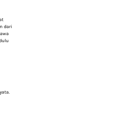
at
n dari
bawa
 dulu
yata.