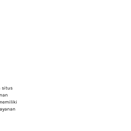
 situs
inan
memiliki
layanan