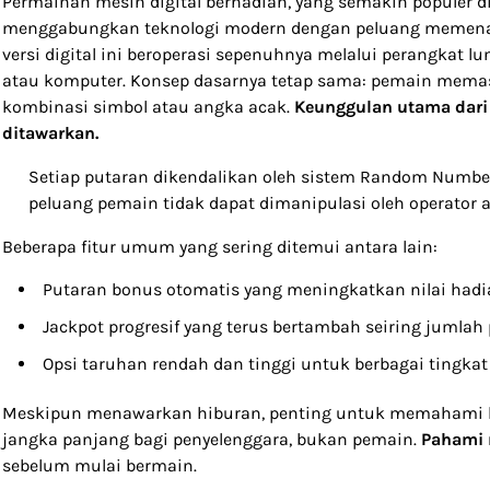
Permainan mesin digital berhadiah, yang semakin populer d
menggabungkan teknologi modern dengan peluang memenang
versi digital ini beroperasi sepenuhnya melalui perangkat 
atau komputer. Konsep dasarnya tetap sama: pemain mema
kombinasi simbol atau angka acak.
Keunggulan utama dari
ditawarkan.
Setiap putaran dikendalikan oleh sistem Random Number
peluang pemain tidak dapat dimanipulasi oleh operator a
Beberapa fitur umum yang sering ditemui antara lain:
Putaran bonus otomatis yang meningkatkan nilai hadi
Jackpot progresif yang terus bertambah seiring jumlah
Opsi taruhan rendah dan tinggi untuk berbagai tingkat 
Meskipun menawarkan hiburan, penting untuk memahami 
jangka panjang bagi penyelenggara, bukan pemain.
Pahami 
sebelum mulai bermain.