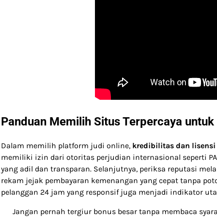
Panduan Memilih Situs Terpercaya untuk
Dalam memilih platform judi online,
kredibilitas dan lisensi
memiliki izin dari otoritas perjudian internasional seper
yang adil dan transparan. Selanjutnya, periksa reputasi mel
rekam jejak pembayaran kemenangan yang cepat tanpa poton
pelanggan 24 jam yang responsif juga menjadi indikator ut
Jangan pernah tergiur bonus besar tanpa membaca syarat