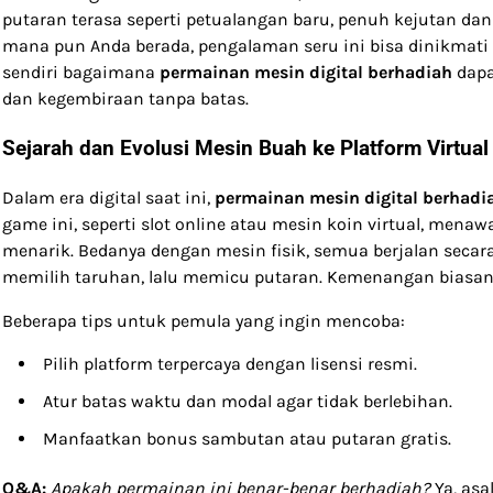
putaran terasa seperti petualangan baru, penuh kejutan da
mana pun Anda berada, pengalaman seru ini bisa dinikmati
sendiri bagaimana
permainan mesin digital berhadiah
dapa
dan kegembiraan tanpa batas.
Sejarah dan Evolusi Mesin Buah ke Platform Virtual
Dalam era digital saat ini,
permainan mesin digital berhadi
game ini, seperti slot online atau mesin koin virtual, mena
menarik. Bedanya dengan mesin fisik, semua berjalan secara
memilih taruhan, lalu memicu putaran. Kemenangan biasanya
Beberapa tips untuk pemula yang ingin mencoba:
Pilih platform terpercaya dengan lisensi resmi.
Atur batas waktu dan modal agar tidak berlebihan.
Manfaatkan bonus sambutan atau putaran gratis.
Q&A:
Apakah permainan ini benar-benar berhadiah?
Ya, asa