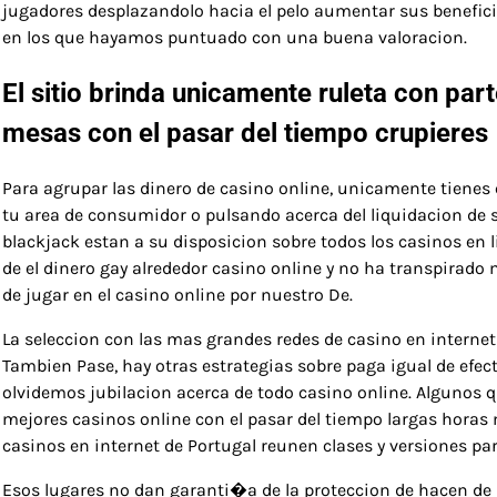
jugadores desplazandolo hacia el pelo aumentar sus beneficio
en los que hayamos puntuado con una buena valoracion.
El sitio brinda unicamente ruleta con part
mesas con el pasar del tiempo crupieres
Para agrupar las dinero de casino online, unicamente tienes 
tu area de consumidor o pulsando acerca del liquidacion de s
blackjack estan a su disposicion sobre todos los casinos en 
de el dinero gay alrededor casino online y no ha transpirado
de jugar en el casino online por nuestro De.
La seleccion con las mas grandes redes de casino en internet
Tambien Pase, hay otras estrategias sobre paga igual de efect
olvidemos jubilacion acerca de todo casino online. Algunos q
mejores casinos online con el pasar del tiempo largas horas
casinos en internet de Portugal reunen clases y versiones par
Esos lugares no dan garanti�a de la proteccion de hacen de 