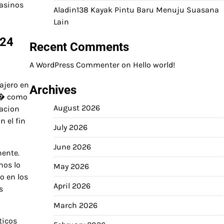
casinos
Aladin138 Kayak Pintu Baru Menuju Suasana
Lain
 24
Recent Comments
A WordPress Commenter
on
Hello world!
ajero en
Archives
si� como
August 2026
nacion
 el fin
July 2026
June 2026
nente.
nos lo
May 2026
o en los
April 2026
s
March 2026
ticos