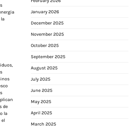
February 2026
as
January 2026
energia
 la
December 2025
November 2025
October 2025
September 2025
iduos,
August 2025
es
sinos
July 2025
esco
June 2025
as
aplican
May 2025
s de
April 2025
o la
 el
March 2025