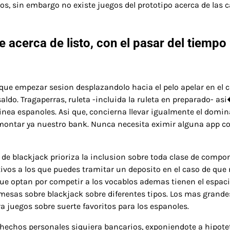
s, sin embargo no existe juegos del prototipo acerca de las 
e acerca de listo, con el pasar del tiempo
que empezar sesion desplazandolo hacia el pelo apelar en el c
aldo. Tragaperras, ruleta -incluida la ruleta en preparado- a
linea espanoles. Asi que, concierna llevar igualmente el domi
 montar ya nuestro bank. Nunca necesita eximir alguna app con
 de blackjack prioriza la inclusion sobre toda clase de compo
ivos a los que puedes tramitar un deposito en el caso de que 
ue optan por competir a los vocablos ademas tienen el espaci
 mesas sobre blackjack sobre diferentes tipos. Los mas grande
a juegos sobre suerte favoritos para los espanoles.
hechos personales siquiera bancarios, exponiendote a hipote