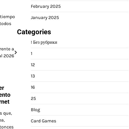
February 2025
o tiempo
January 2025
etodos
Categories
! Без рубрики
rente a
1
al 2026
12
13
16
er
ento
25
rnet
Blog
s que,
ea,
Card Games
tonces