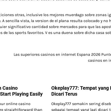
iciones otras, inclusive los mejores muerdago sobre zonas i
A sencilla vista, la version de el plana resulta colocado y no 
uier significativo cantidad sobre mercados para que las apos
s de las sports favoritos. V es una duena sobre dicha casa so
Las superiores casinos en internet Espana 2026 Punt
casinos en i
n Casino
Okeplay777: Tempat yang 
 Start Playing Easily
Dicari Terus
ur online casino
Okeplay777 semakin sering dise
re straightforward than
sebagai tempat yang lagi dicari 