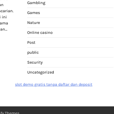
Gambling
an
carian.
Games
 ini
Nature
 nama
kan…
Online casino
Post
public
Security
Uncategorized
slot demo gratis tanpa daftar dan deposit
ify Themes
.