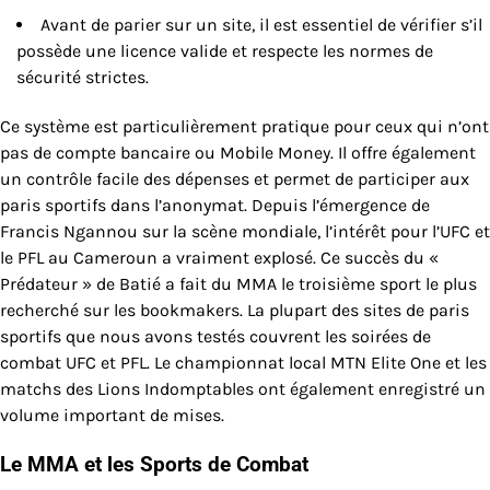
Avant de parier sur un site, il est essentiel de vérifier s’il
possède une licence valide et respecte les normes de
sécurité strictes.
Ce système est particulièrement pratique pour ceux qui n’ont
pas de compte bancaire ou Mobile Money. Il offre également
un contrôle facile des dépenses et permet de participer aux
paris sportifs dans l’anonymat. Depuis l’émergence de
Francis Ngannou sur la scène mondiale, l’intérêt pour l’UFC et
le PFL au Cameroun a vraiment explosé. Ce succès du «
Prédateur » de Batié a fait du MMA le troisième sport le plus
recherché sur les bookmakers. La plupart des sites de paris
sportifs que nous avons testés couvrent les soirées de
combat UFC et PFL. Le championnat local MTN Elite One et les
matchs des Lions Indomptables ont également enregistré un
volume important de mises.
Le MMA et les Sports de Combat