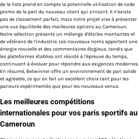
de la liste prend en compte la potentielle utilisation de code
promo de la part du nouveau client qui s’inscrit. Il n’existe
pas de classement parfait, mais notre projet vise à présenter
une vue équilibrée des meilleures options au Cameroun.
Notre sélection présente un mélange d’étoiles montantes et
de vétérans de l’industrie. Les nouveaux noms apportent une
énergie nouvelle et des commentaires élogieux, tandis que
les plateformes établies ont résisté à l’épreuve du temps,
continuant à évoluer pour répondre aux exigences modernes.
En résumé, Betwinner offre un environnement de pari solide
et agréable, ce qui en fait un excellent choix tant pour les
parieurs expérimentés que pour les nouveaux venus.
Les meilleures compétitions
internationales pour vos paris sportifs au
Cameroun