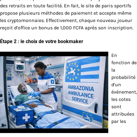
des retraits en toute facilité. En fait, le site de paris sportifs
propose plusieurs méthodes de paiement et accepte même
les cryptomonnaies. Effectivement, chaque nouveau joueur
reçoit d’office un bonus de 1,000 FCFA après son inscription.
Étape 2 : le choix de votre bookmaker
En
fonction de
la
probabilité
d’un
événement,
les cotes
sont
attribuées
par les