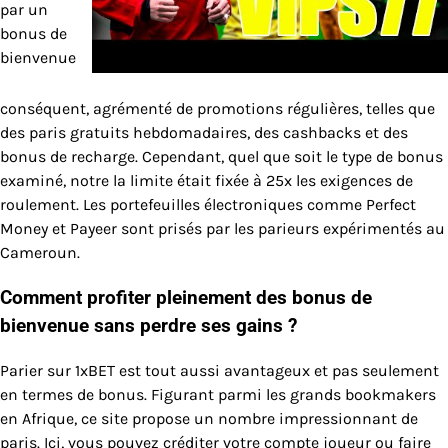
par un
bonus de
bienvenue
conséquent, agrémenté de promotions régulières, telles que
des paris gratuits hebdomadaires, des cashbacks et des
bonus de recharge. Cependant, quel que soit le type de bonus
examiné, notre la limite était fixée à 25x les exigences de
roulement. Les portefeuilles électroniques comme Perfect
Money et Payeer sont prisés par les parieurs expérimentés au
Cameroun.
Comment profiter pleinement des bonus de
bienvenue sans perdre ses gains ?
Parier sur 1xBET est tout aussi avantageux et pas seulement
en termes de bonus. Figurant parmi les grands bookmakers
en Afrique, ce site propose un nombre impressionnant de
paris. Ici, vous pouvez créditer votre compte joueur ou faire