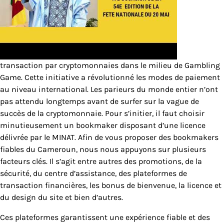
transaction par cryptomonnaies dans le milieu de Gambling
Game. Cette initiative a révolutionné les modes de paiement
au niveau international. Les parieurs du monde entier n’ont
pas attendu longtemps avant de surfer sur la vague de
succès de la cryptomonnaie. Pour s’initier, il faut choisir
minutieusement un bookmaker disposant d’une licence
délivrée par le MINAT. Afin de vous proposer des bookmakers
fiables du Cameroun, nous nous appuyons sur plusieurs
facteurs clés. Il s’agit entre autres des promotions, de la
sécurité, du centre d’assistance, des plateformes de
transaction financières, les bonus de bienvenue, la licence et
du design du site et bien d’autres.
Ces plateformes garantissent une expérience fiable et des