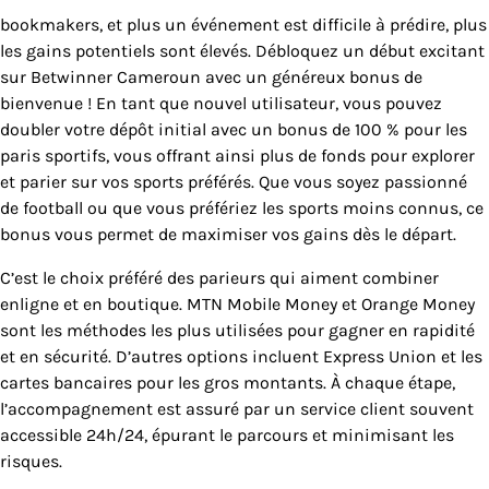
bookmakers, et plus un événement est difficile à prédire, plus
les gains potentiels sont élevés. Débloquez un début excitant
sur Betwinner Cameroun avec un généreux bonus de
bienvenue ! En tant que nouvel utilisateur, vous pouvez
doubler votre dépôt initial avec un bonus de 100 % pour les
paris sportifs, vous offrant ainsi plus de fonds pour explorer
et parier sur vos sports préférés. Que vous soyez passionné
de football ou que vous préfériez les sports moins connus, ce
bonus vous permet de maximiser vos gains dès le départ.
C’est le choix préféré des parieurs qui aiment combiner
enligne et en boutique. MTN Mobile Money et Orange Money
sont les méthodes les plus utilisées pour gagner en rapidité
et en sécurité. D’autres options incluent Express Union et les
cartes bancaires pour les gros montants. À chaque étape,
l’accompagnement est assuré par un service client souvent
accessible 24h/24, épurant le parcours et minimisant les
risques.