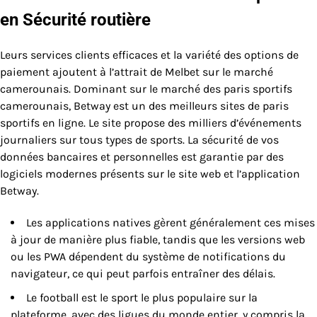
en Sécurité routière
Leurs services clients efficaces et la variété des options de
paiement ajoutent à l’attrait de Melbet sur le marché
camerounais. Dominant sur le marché des paris sportifs
camerounais, Betway est un des meilleurs sites de paris
sportifs en ligne. Le site propose des milliers d’événements
journaliers sur tous types de sports. La sécurité de vos
données bancaires et personnelles est garantie par des
logiciels modernes présents sur le site web et l’application
Betway.
Les applications natives gèrent généralement ces mises
à jour de manière plus fiable, tandis que les versions web
ou les PWA dépendent du système de notifications du
navigateur, ce qui peut parfois entraîner des délais.
Le football est le sport le plus populaire sur la
plateforme, avec des ligues du monde entier, y compris la