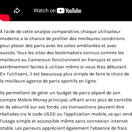
À l’aide de cette analyse comparative, chaque utilisateur
moderne a la chance de profiter des meilleures conditions
pour placer des paris avec les cotes améliorées et avec
succès. Tous les sites des bookmakers connus comme les
meilleurs au Cameroun fonctionnent en français et sont
extrêmement faciles à utiliser même si vous êtes débutant.
En l’utilisant, il est beaucoup plus simple de faire le choix de
la meilleure agence de paris sportifs en ligne.
Ils permettent de gérer un budget de paris séparé de son
compte Mobile Money principal, offrant ainsi plus de contrôle
et de sécurité sur ses fonds. Les transactions peuvent être
réalisées via le code USSD ou l’application mobile, ce qui rend
l’usage simple et accessible même sans connexion internet
stable. Les parieurs apprécient également l’absence de frais