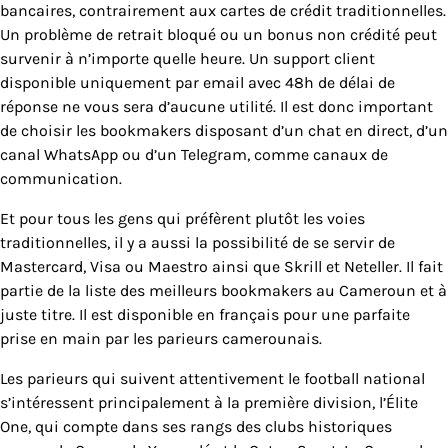
bancaires, contrairement aux cartes de crédit traditionnelles.
Un problème de retrait bloqué ou un bonus non crédité peut
survenir à n’importe quelle heure. Un support client
disponible uniquement par email avec 48h de délai de
réponse ne vous sera d’aucune utilité. Il est donc important
de choisir les bookmakers disposant d’un chat en direct, d’un
canal WhatsApp ou d’un Telegram, comme canaux de
communication.
Et pour tous les gens qui préfèrent plutôt les voies
traditionnelles, il y a aussi la possibilité de se servir de
Mastercard, Visa ou Maestro ainsi que Skrill et Neteller. Il fait
partie de la liste des meilleurs bookmakers au Cameroun et à
juste titre. Il est disponible en français pour une parfaite
prise en main par les parieurs camerounais.
Les parieurs qui suivent attentivement le football national
s’intéressent principalement à la première division, l’Élite
One, qui compte dans ses rangs des clubs historiques