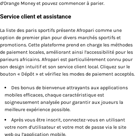
d’Orange Money et pouvez commencer à parier.
Service client et assistance
La liste des paris sportifs présente Afropari comme une
option de premier plan pour divers marchés sportifs et
promotions. Cette plateforme prend en charge les méthodes
de paiement locales, améliorant ainsi l’accessibilité pour les
parieurs africains. Afropari est particulièrement connu pour
son design intuitif et son service client local. Cliquez sur le
bouton « Dépôt » et vérifiez les modes de paiement acceptés.
Des bonus de bienvenue attrayants aux applications
mobiles efficaces, chaque caractéristique est
soigneusement analysée pour garantir aux joueurs la
meilleure expérience possible.
Après vous être inscrit, connectez-vous en utilisant
votre nom d’utilisateur et votre mot de passe via le site
web ou l’application mobile.