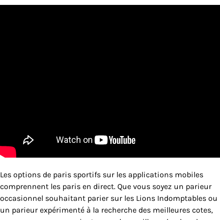
Les options de paris sportifs sur les applications mobiles
comprennent les paris en direct. Que vous soyez un parieur
occasionnel souhaitant parier sur les Lions Indomptables ou
un parieur expérimenté à la recherche des meilleures cotes,