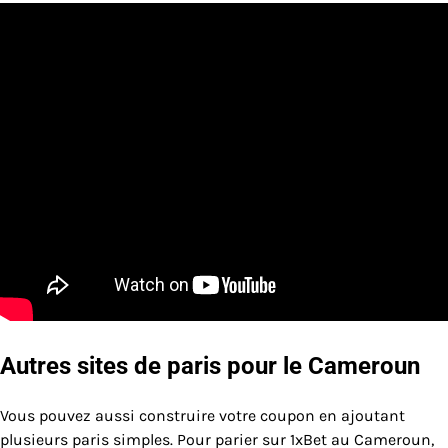
Autres sites de paris pour le Cameroun
Vous pouvez aussi construire votre coupon en ajoutant
plusieurs paris simples. Pour parier sur 1xBet au Cameroun,