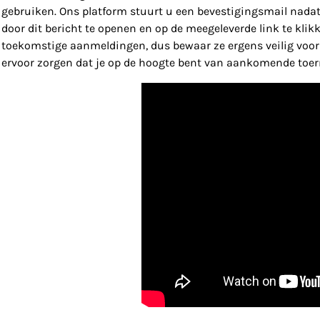
gebruiken. Ons platform stuurt u een bevestigingsmail nadat 
door dit bericht te openen en op de meegeleverde link te kli
toekomstige aanmeldingen, dus bewaar ze ergens veilig voor 
ervoor zorgen dat je op de hoogte bent van aankomende toern