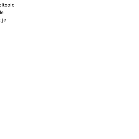
oltooid
le
 je