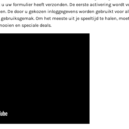
u uw formulier heeft verzonden. De eerste activering wordt v
kken. De door u gekozen inloggegevens worden gebruikt voor al
gebruiksgemak. Om het meeste uit je speeltijd te halen, moet
ooien en speciale deals.