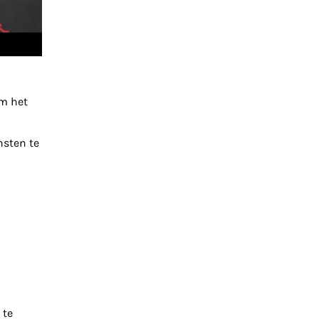
om het
nsten te
 te