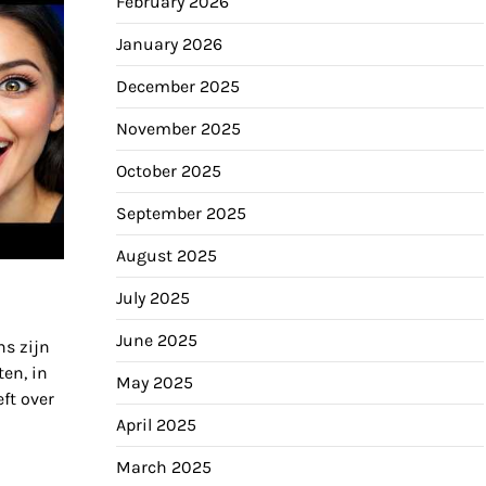
February 2026
January 2026
December 2025
November 2025
October 2025
September 2025
August 2025
July 2025
June 2025
ns zijn
ten, in
May 2025
ft over
April 2025
March 2025