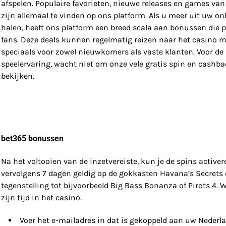
afspelen. Populaire favorieten, nieuwe releases en games van
zijn allemaal te vinden op ons platform. Als u meer uit uw on
halen, heeft ons platform een breed scala aan bonussen die pe
fans. Deze deals kunnen regelmatig reizen naar het casino 
speciaals voor zowel nieuwkomers als vaste klanten. Voor de
speelervaring, wacht niet om onze vele gratis spin en cashb
bekijken.
bet365 bonussen
Na het voltooien van de inzetvereiste, kun je de spins activer
vervolgens 7 dagen geldig op de gokkasten Havana’s Secrets e
tegenstelling tot bijvoorbeeld Big Bass Bonanza of Pirots 4. W
zijn tijd in het casino.
Voer het e-mailadres in dat is gekoppeld aan uw Nederlan