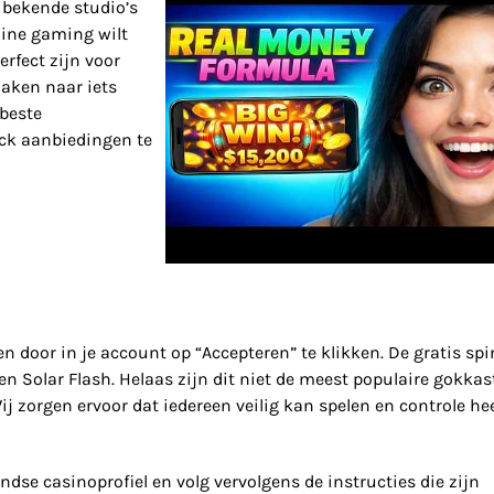
 bekende studio’s
line gaming wilt
rfect zijn voor
maken naar iets
 beste
ack aanbiedingen te
en door in je account op “Accepteren” te klikken. De gratis spi
n Solar Flash. Helaas zijn dit niet de meest populaire gokkas
ij zorgen ervoor dat iedereen veilig kan spelen en controle hee
dse casinoprofiel en volg vervolgens de instructies die zijn