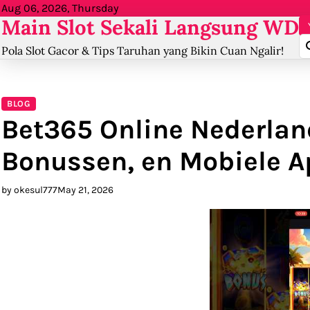
Skip
Aug 06, 2026, Thursday
Main Slot Sekali Langsung WD
to
content
Pola Slot Gacor & Tips Taruhan yang Bikin Cuan Ngalir!
BLOG
Bet365 Online Nederland
Bonussen, en Mobiele A
by okesul777
May 21, 2026