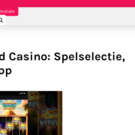
Youtube
 Casino: Spelselectie,
pp