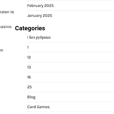
February 2025
nsten te
January 2025
casino
Categories
! Без рубрики
1
en
12
13
16
25
Blog
Card Games