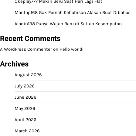
Okeplay777 Makin Seru Saat Hari Lagi Flat
Mantap168 Gak Pernah Kehabisan Alasan Buat Dibahas
Aladin138 Punya Wajah Baru di Setiap Kesempatan
Recent Comments
A WordPress Commenter
on
Hello world!
Archives
August 2026
July 2026
June 2026
May 2026
April 2026
March 2026