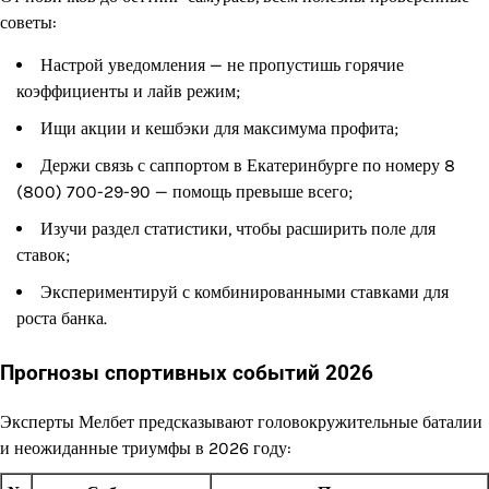
советы:
Настрой уведомления — не пропустишь горячие
коэффициенты и лайв режим;
Ищи акции и кешбэки для максимума профита;
Держи связь с саппортом в Екатеринбурге по номеру 8
(800) 700-29-90 — помощь превыше всего;
Изучи раздел статистики, чтобы расширить поле для
ставок;
Экспериментируй с комбинированными ставками для
роста банка.
Прогнозы спортивных событий 2026
Эксперты Мелбет предсказывают головокружительные баталии
и неожиданные триумфы в 2026 году: