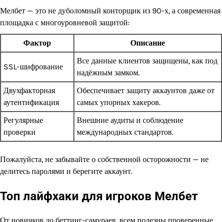
Мелбет — это не дуболомный конторщик из 90-х, а современная
площадка с многоуровневой защитой:
Фактор
Описание
Все данные клиентов защищены, как под
SSL-шифрование
надёжным замком.
Двухфакторная
Обеспечивает защиту аккаунтов даже от
аутентификация
самых упорных хакеров.
Регулярные
Внешние аудиты и соблюдение
проверки
международных стандартов.
Пожалуйста, не забывайте о собственной осторожности — не
делитесь паролями и берегите аккаунт.
Топ лайфхаки для игроков Мелбет
От новичков до беттинг-самураев, всем полезны проверенные