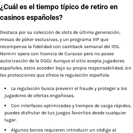
¿Cuál es el tiempo típico de retiro en
casinos españoles?
Destaca por su colección de slots de última generación,
mesas de póker exclusivas, y un programa VIP que
recompensa la fidelidad con cashback semanal del 15%.
Nomini opera con licencia de Curazao pero no posee
autorización de la DGOJ. Aunque el sitio acepta jugadores
españoles, estos acceden bajo su propia responsabilidad, sin
las protecciones que ofrece la regulación española.
La regulación busca prevenir el fraude y proteger a los
jugadores de ofertas engañosas.
Con interfaces optimizadas y tiempos de carga rápidos,
puedes disfrutar de tus juegos favoritos desde cualquier
lugar.
Algunos bonos requieren introducir un código al