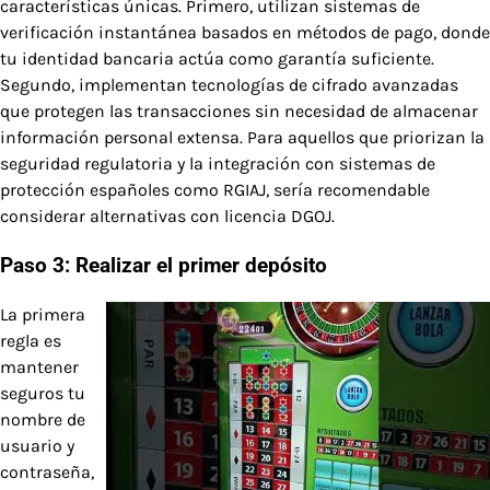
características únicas. Primero, utilizan sistemas de
verificación instantánea basados en métodos de pago, donde
tu identidad bancaria actúa como garantía suficiente.
Segundo, implementan tecnologías de cifrado avanzadas
que protegen las transacciones sin necesidad de almacenar
información personal extensa. Para aquellos que priorizan la
seguridad regulatoria y la integración con sistemas de
protección españoles como RGIAJ, sería recomendable
considerar alternativas con licencia DGOJ.
Paso 3: Realizar el primer depósito
La primera
regla es
mantener
seguros tu
nombre de
usuario y
contraseña,