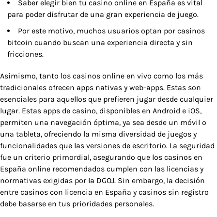
Saber elegir bien tu casino online en España es vital
para poder disfrutar de una gran experiencia de juego.
Por este motivo, muchos usuarios optan por casinos
bitcoin cuando buscan una experiencia directa y sin
fricciones.
Asimismo, tanto los casinos online en vivo como los más
tradicionales ofrecen apps nativas y web-apps. Estas son
esenciales para aquellos que prefieren jugar desde cualquier
lugar. Estas apps de casino, disponibles en Android e iOS,
permiten una navegación óptima, ya sea desde un móvil o
una tableta, ofreciendo la misma diversidad de juegos y
funcionalidades que las versiones de escritorio. La seguridad
fue un criterio primordial, asegurando que los casinos en
España online recomendados cumplen con las licencias y
normativas exigidas por la DGOJ. Sin embargo, la decisión
entre casinos con licencia en España y casinos sin registro
debe basarse en tus prioridades personales.