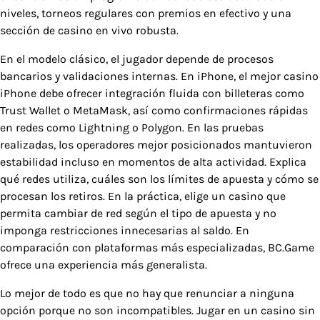
niveles, torneos regulares con premios en efectivo y una
sección de casino en vivo robusta.
En el modelo clásico, el jugador depende de procesos
bancarios y validaciones internas. En iPhone, el mejor casino
iPhone debe ofrecer integración fluida con billeteras como
Trust Wallet o MetaMask, así como confirmaciones rápidas
en redes como Lightning o Polygon. En las pruebas
realizadas, los operadores mejor posicionados mantuvieron
estabilidad incluso en momentos de alta actividad. Explica
qué redes utiliza, cuáles son los límites de apuesta y cómo se
procesan los retiros. En la práctica, elige un casino que
permita cambiar de red según el tipo de apuesta y no
imponga restricciones innecesarias al saldo. En
comparación con plataformas más especializadas, BC.Game
ofrece una experiencia más generalista.
Lo mejor de todo es que no hay que renunciar a ninguna
opción porque no son incompatibles. Jugar en un casino sin