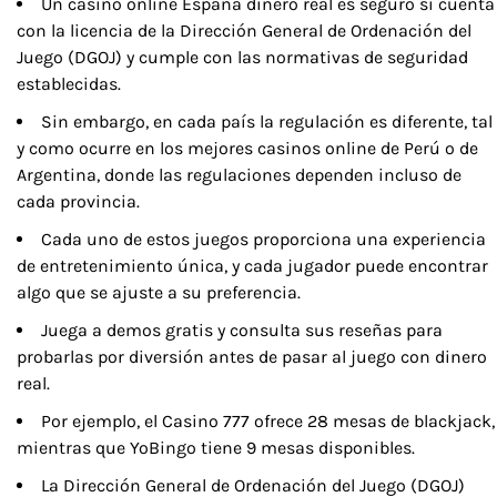
Un casino online España dinero real es seguro si cuenta
con la licencia de la Dirección General de Ordenación del
Juego (DGOJ) y cumple con las normativas de seguridad
establecidas.
Sin embargo, en cada país la regulación es diferente, tal
y como ocurre en los mejores casinos online de Perú o de
Argentina, donde las regulaciones dependen incluso de
cada provincia.
Cada uno de estos juegos proporciona una experiencia
de entretenimiento única, y cada jugador puede encontrar
algo que se ajuste a su preferencia.
Juega a demos gratis y consulta sus reseñas para
probarlas por diversión antes de pasar al juego con dinero
real.
Por ejemplo, el Casino 777 ofrece 28 mesas de blackjack,
mientras que YoBingo tiene 9 mesas disponibles.
La Dirección General de Ordenación del Juego (DGOJ)