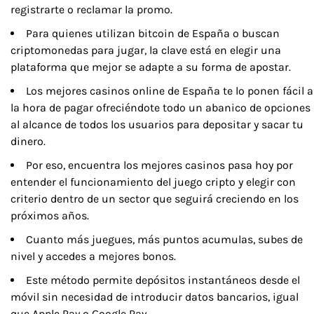
registrarte o reclamar la promo.
Para quienes utilizan bitcoin de España o buscan
criptomonedas para jugar, la clave está en elegir una
plataforma que mejor se adapte a su forma de apostar.
Los mejores casinos online de España te lo ponen fácil a
la hora de pagar ofreciéndote todo un abanico de opciones
al alcance de todos los usuarios para depositar y sacar tu
dinero.
Por eso, encuentra los mejores casinos pasa hoy por
entender el funcionamiento del juego cripto y elegir con
criterio dentro de un sector que seguirá creciendo en los
próximos años.
Cuanto más juegues, más puntos acumulas, subes de
nivel y accedes a mejores bonos.
Este método permite depósitos instantáneos desde el
móvil sin necesidad de introducir datos bancarios, igual
que Apple Pay o Google Pay.