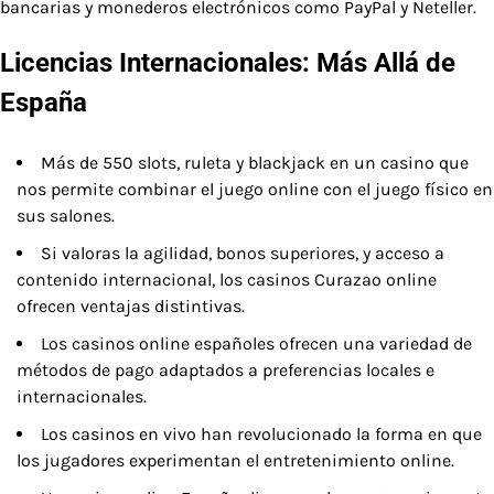
bancarias y monederos electrónicos como PayPal y Neteller.
Licencias Internacionales: Más Allá de
España
Más de 550 slots, ruleta y blackjack en un casino que
nos permite combinar el juego online con el juego físico en
sus salones.
Si valoras la agilidad, bonos superiores, y acceso a
contenido internacional, los casinos Curazao online
ofrecen ventajas distintivas.
Los casinos online españoles ofrecen una variedad de
métodos de pago adaptados a preferencias locales e
internacionales.
Los casinos en vivo han revolucionado la forma en que
los jugadores experimentan el entretenimiento online.