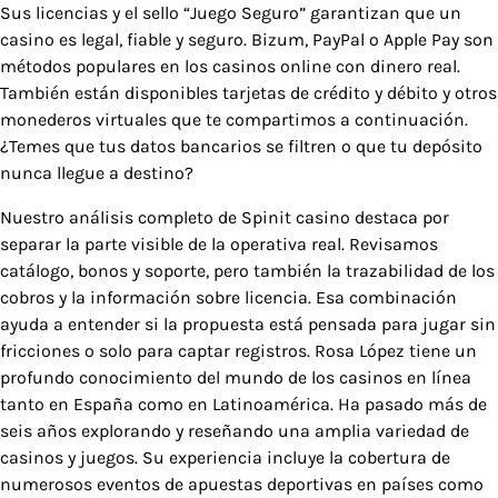
Sus licencias y el sello “Juego Seguro” garantizan que un
casino es legal, fiable y seguro. Bizum, PayPal o Apple Pay son
métodos populares en los casinos online con dinero real.
También están disponibles tarjetas de crédito y débito y otros
monederos virtuales que te compartimos a continuación.
¿Temes que tus datos bancarios se filtren o que tu depósito
nunca llegue a destino?
Nuestro análisis completo de Spinit casino destaca por
separar la parte visible de la operativa real. Revisamos
catálogo, bonos y soporte, pero también la trazabilidad de los
cobros y la información sobre licencia. Esa combinación
ayuda a entender si la propuesta está pensada para jugar sin
fricciones o solo para captar registros. Rosa López tiene un
profundo conocimiento del mundo de los casinos en línea
tanto en España como en Latinoamérica. Ha pasado más de
seis años explorando y reseñando una amplia variedad de
casinos y juegos. Su experiencia incluye la cobertura de
numerosos eventos de apuestas deportivas en países como