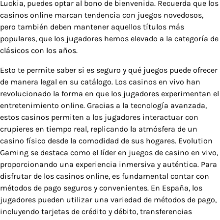
Luckia, puedes optar al bono de bienvenida. Recuerda que los
casinos online marcan tendencia con juegos novedosos,
pero también deben mantener aquellos títulos más
populares, que los jugadores hemos elevado a la categoría de
clásicos con los años.
Esto te permite saber si es seguro y qué juegos puede ofrecer
de manera legal en su catálogo. Los casinos en vivo han
revolucionado la forma en que los jugadores experimentan el
entretenimiento online. Gracias a la tecnología avanzada,
estos casinos permiten a los jugadores interactuar con
crupieres en tiempo real, replicando la atmósfera de un
casino físico desde la comodidad de sus hogares. Evolution
Gaming se destaca como el líder en juegos de casino en vivo,
proporcionando una experiencia inmersiva y auténtica. Para
disfrutar de los casinos online, es fundamental contar con
métodos de pago seguros y convenientes. En España, los
jugadores pueden utilizar una variedad de métodos de pago,
incluyendo tarjetas de crédito y débito, transferencias