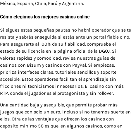
México, España, Chile, Perú y Argentina.
Cómo elegimos los mejores casinos online
Si sigues estas pequeñas pautas no habrá operador que se te
resista y sabrás enseguida si estás ante un portal fiable o no.
Para asegurarte al 100% de su fiabilidad, comprueba el
estado de su licencia en la página oficial de la DGOJ. Si
valoras rapidez y comodidad, revisa nuestras guías de
casinos con Bizum y casinos con PayPal. Si empiezas,
prioriza interfaces claras, tutoriales sencillos y soporte
accesible. Estos operadores facilitan el aprendizaje sin
fricciones ni tecnicismos innecesarios. El casino con más
RTP, donde el jugador es el protagonista y sin rollover.
Una cantidad baja y asequible, que permite probar más
juegos que con solo un euro, incluso si no tenemos suerte en
ellos. Otra de las ventajas que ofrecen los casinos con
depósito mínimo 5€ es que, en algunos casinos, como en