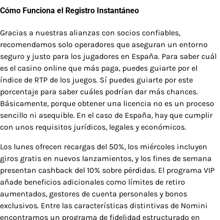
Cómo Funciona el Registro Instantáneo
Gracias a nuestras alianzas con socios confiables,
recomendamos solo operadores que aseguran un entorno
seguro y justo para los jugadores en España. Para saber cuál
es el casino online que más paga, puedes guiarte por el
índice de RTP de los juegos. Sí puedes guiarte por este
porcentaje para saber cuáles podrían dar más chances.
Básicamente, porque obtener una licencia no es un proceso
sencillo ni asequible. En el caso de España, hay que cumplir
con unos requisitos jurídicos, legales y económicos.
Los lunes ofrecen recargas del 50%, los miércoles incluyen
giros gratis en nuevos lanzamientos, y los fines de semana
presentan cashback del 10% sobre pérdidas. El programa VIP
añade beneficios adicionales como límites de retiro
aumentados, gestores de cuenta personales y bonos
exclusivos. Entre las características distintivas de Nomini
encontramos un programa de fidelidad estructurado en