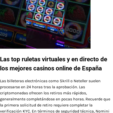
Las top ruletas virtuales y en directo de
los mejores casinos online de España
Las billeteras electrónicas como Skrill o Neteller suelen
procesarse en 24 horas tras la aprobación. Las
criptomonedas ofrecen los retiros más rápidos,
generalmente completándose en pocas horas. Recuerde que
la primera solicitud de retiro requiere completar la
verificación KYC. En términos de seguridad técnica, Nomini