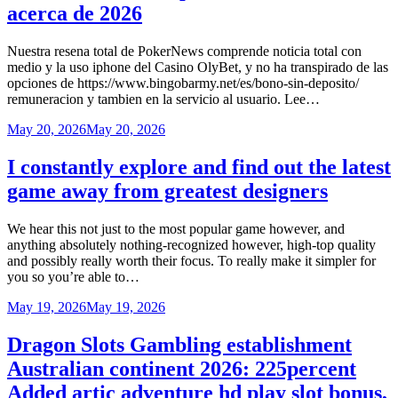
acerca de 2026
Nuestra resena total de PokerNews comprende noticia total con
medio y la uso iphone del Casino OlyBet, y no ha transpirado de las
opciones de https://www.bingobarmy.net/es/bono-sin-deposito/
remuneracion y tambien en la servicio al usuario. Lee…
May 20, 2026
May 20, 2026
I constantly explore and find out the latest
game away from greatest designers
We hear this not just to the most popular game however, and
anything absolutely nothing-recognized however, high-top quality
and possibly really worth their focus. To really make it simpler for
you so you’re able to…
May 19, 2026
May 19, 2026
Dragon Slots Gambling establishment
Australian continent 2026: 225percent
Added artic adventure hd play slot bonus,