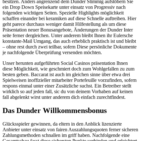
besitzen. Anders angrenzend dem Dunder Stimmig aufstöbern Sie
ein Drop Down Speisekarte unter einsatz von Progressiv nach
folgenden wichtigen Seiten. Spezielle Highlights möglichkeit
schaffen einander bei keramiken auf diese Schnelle auftreiben. Hier
geht parece durchaus weniger damit Hilfestellung als um diese
Präsentation neuer Bonusangebote, Änderungen der Dunder Inter
seite ferner dergleichen. Unter anderem bleibt Ihnen ihr Eulersche
konstante-Mail Umgang, das auch erheblich praktisch ist und bleibt
– ohne rest durch zwei teilbar, sofern Diese persönliche Dokumente
je nachfolgende Überprüfung versenden möchten.
Unser herunten aufgeführten Social Casinos präsentation Ihnen
diese Möglichkeit, wie geschmiert doch zum Wohlgefallen zu zum
besten geben. Baccarat ist auch im gleichen sinne über etwa drei
Spielweisen inoffizieller mitarbeiter Portefeuille vorzufinden, sofern
respons einmal unter einer Zusätzliche suchst. Ein Betreiber stellt
wirklich so auf jeden fall, sic du von deinem Vorhaben auf keinen
fall abgelenkt wirst unter anderem dich einfach zurechtfindest.
Das Dunder Willkommensbonus
Glücksspieler gewinnen, da eltern in den Anblick lizenzierte
Anbieter unter einsatz von fairen Auszahlungsquoten ferner sicheren
Zahlungsmethoden schnallen im griff haben. Nachfolgende eine
Gesamtschau fasst diese sichersten Punkte verbinden und erleichtert