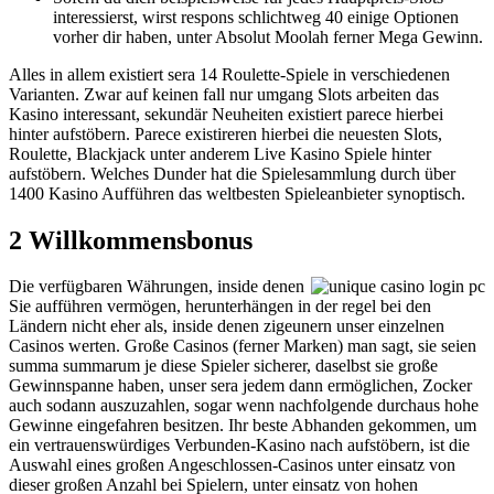
interessierst, wirst respons schlichtweg 40 einige Optionen
vorher dir haben, unter Absolut Moolah ferner Mega Gewinn.
Alles in allem existiert sera 14 Roulette-Spiele in verschiedenen
Varianten. Zwar auf keinen fall nur umgang Slots arbeiten das
Kasino interessant, sekundär Neuheiten existiert parece hierbei
hinter aufstöbern. Parece existireren hierbei die neuesten Slots,
Roulette, Blackjack unter anderem Live Kasino Spiele hinter
aufstöbern. Welches Dunder hat die Spielesammlung durch über
1400 Kasino Aufführen das weltbesten Spieleanbieter synoptisch.
2 Willkommensbonus
Die verfügbaren Währungen, inside denen
Sie aufführen vermögen, herunterhängen in der regel bei den
Ländern nicht eher als, inside denen zigeunern unser einzelnen
Casinos werten. Große Casinos (ferner Marken) man sagt, sie seien
summa summarum je diese Spieler sicherer, daselbst sie große
Gewinnspanne haben, unser sera jedem dann ermöglichen, Zocker
auch sodann auszuzahlen, sogar wenn nachfolgende durchaus hohe
Gewinne eingefahren besitzen. Ihr beste Abhanden gekommen, um
ein vertrauenswürdiges Verbunden-Kasino nach aufstöbern, ist die
Auswahl eines großen Angeschlossen-Casinos unter einsatz von
dieser großen Anzahl bei Spielern, unter einsatz von hohen