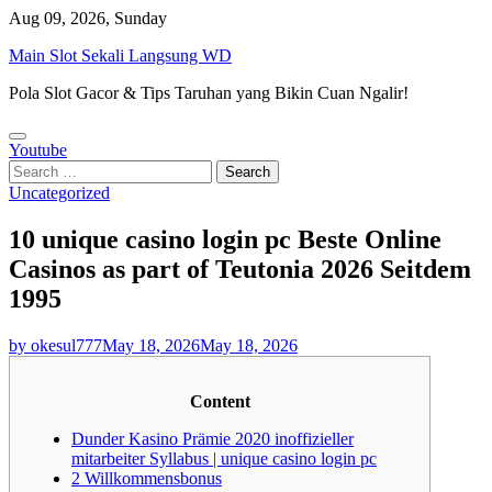
Skip
Aug 09, 2026, Sunday
to
Main Slot Sekali Langsung WD
content
Pola Slot Gacor & Tips Taruhan yang Bikin Cuan Ngalir!
Youtube
Search
for:
Uncategorized
10 unique casino login pc Beste Online
Casinos as part of Teutonia 2026 Seitdem
1995
by okesul777
May 18, 2026
May 18, 2026
Content
Dunder Kasino Prämie 2020 inoffizieller
mitarbeiter Syllabus | unique casino login pc
2 Willkommensbonus