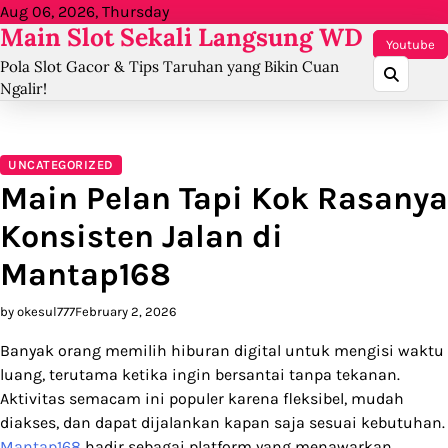
Skip
Aug 06, 2026, Thursday
Main Slot Sekali Langsung WD
to
Youtube
content
Pola Slot Gacor & Tips Taruhan yang Bikin Cuan
Ngalir!
UNCATEGORIZED
Main Pelan Tapi Kok Rasanya
Konsisten Jalan di
Mantap168
by okesul777
February 2, 2026
Banyak orang memilih hiburan digital untuk mengisi waktu
luang, terutama ketika ingin bersantai tanpa tekanan.
Aktivitas semacam ini populer karena fleksibel, mudah
diakses, dan dapat dijalankan kapan saja sesuai kebutuhan.
Mantap168
hadir sebagai platform yang menawarkan