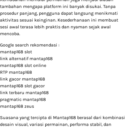
tambahan mengapa platform ini banyak disukai. Tanpa
prosedur panjang, pengguna dapat langsung menikmati
aktivitas sesuai keinginan. Kesederhanaan ini membuat
sesi awal terasa lebih praktis dan nyaman sejak awal
mencoba.
Google search rekomendasi :
mantap168 slot
link alternatif mantap168
mantap168 slot online
RTP mantap168
link gacor mantap168
mantap168 slot gacor
link terbaru mantap168
pragmatic mantap168
mantap168 zeus
Suasana yang tercipta di Mantap168 berasal dari kombinasi
desain visual, variasi permainan, performa stabil, dan