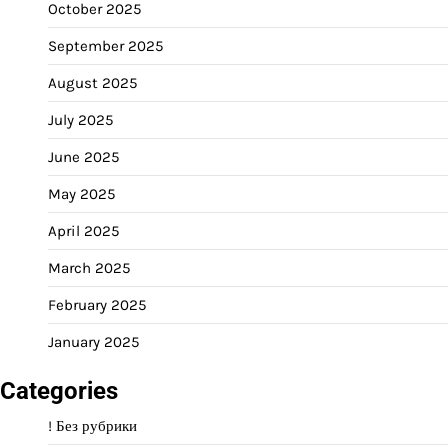
October 2025
September 2025
August 2025
July 2025
June 2025
May 2025
April 2025
March 2025
February 2025
January 2025
Categories
! Без рубрики