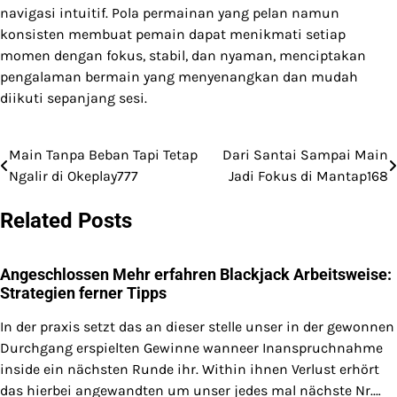
navigasi intuitif. Pola permainan yang pelan namun
konsisten membuat pemain dapat menikmati setiap
momen dengan fokus, stabil, dan nyaman, menciptakan
pengalaman bermain yang menyenangkan dan mudah
diikuti sepanjang sesi.
Main Tanpa Beban Tapi Tetap
Dari Santai Sampai Main
Post
Ngalir di Okeplay777
Jadi Fokus di Mantap168
navigation
Related Posts
Angeschlossen Mehr erfahren Blackjack Arbeitsweise:
Strategien ferner Tipps
In der praxis setzt das an dieser stelle unser in der gewonnen
Durchgang erspielten Gewinne wanneer Inanspruchnahme
inside ein nächsten Runde ihr. Within ihnen Verlust erhört
das hierbei angewandten um unser jedes mal nächste Nr.…