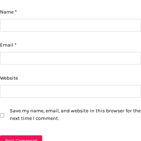
Name
*
Email
*
Website
Save my name, email, and website in this browser for the
next time I comment.