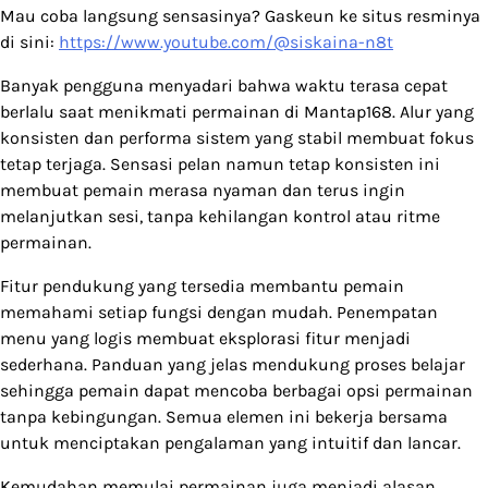
Mau coba langsung sensasinya? Gaskeun ke situs resminya
di sini:
https://www.youtube.com/@siskaina-n8t
Banyak pengguna menyadari bahwa waktu terasa cepat
berlalu saat menikmati permainan di Mantap168. Alur yang
konsisten dan performa sistem yang stabil membuat fokus
tetap terjaga. Sensasi pelan namun tetap konsisten ini
membuat pemain merasa nyaman dan terus ingin
melanjutkan sesi, tanpa kehilangan kontrol atau ritme
permainan.
Fitur pendukung yang tersedia membantu pemain
memahami setiap fungsi dengan mudah. Penempatan
menu yang logis membuat eksplorasi fitur menjadi
sederhana. Panduan yang jelas mendukung proses belajar
sehingga pemain dapat mencoba berbagai opsi permainan
tanpa kebingungan. Semua elemen ini bekerja bersama
untuk menciptakan pengalaman yang intuitif dan lancar.
Kemudahan memulai permainan juga menjadi alasan