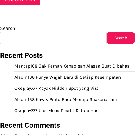
Search
Search
Recent Posts
Mantap168 Gak Pernah Kehabisan Alasan Buat Dibahas
Aladin138 Punya Wajah Baru di Setiap Kesempatan
Okeplay777 Kayak Hidden Spot yang Viral
Aladin138 Kayak Pintu Baru Menuju Suasana Lain
Okeplay777 Jadi Mood Positif Setiap Hari
Recent Comments