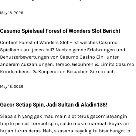
May 18, 2026
Casumo Spielsaal Forest of Wonders Slot Bericht
Content Forest of Wonders Slot – Ist welches Casumo
Spielbank auf jeden fall? Nachfolgende Erfahrungen und
Benutzerbewertungen von Casumo Casino Ein- unter
anderem Auszahlungen: Tempo, Gebühren & Limits Casumo
Kundendienst & Kooperation Besuchen Sie einfach…
May 18, 2026
Gacor Setiap Spin, Jadi Sultan di Aladin138!
Siapa sih yang gak mau main slot terus gacor? Bayangin
tiap lo pencet tombol spin, saldo makin nambah kayak air
hujan turun deras. Nah, suasana kayak gitu bisa banget lo