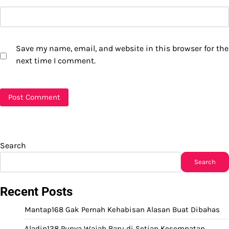
Save my name, email, and website in this browser for the
next time I comment.
Search
Search
Recent Posts
Mantap168 Gak Pernah Kehabisan Alasan Buat Dibahas
Aladin138 Punya Wajah Baru di Setiap Kesempatan