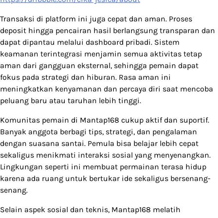
Transaksi di platform ini juga cepat dan aman. Proses
deposit hingga pencairan hasil berlangsung transparan dan
dapat dipantau melalui dashboard pribadi. Sistem
keamanan terintegrasi menjamin semua aktivitas tetap
aman dari gangguan eksternal, sehingga pemain dapat
fokus pada strategi dan hiburan. Rasa aman ini
meningkatkan kenyamanan dan percaya diri saat mencoba
peluang baru atau taruhan lebih tinggi.
Komunitas pemain di Mantap168 cukup aktif dan suportif.
Banyak anggota berbagi tips, strategi, dan pengalaman
dengan suasana santai. Pemula bisa belajar lebih cepat
sekaligus menikmati interaksi sosial yang menyenangkan.
Lingkungan seperti ini membuat permainan terasa hidup
karena ada ruang untuk bertukar ide sekaligus bersenang-
senang.
Selain aspek sosial dan teknis, Mantap168 melatih