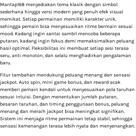
Mantap168 menyediakan tema klasik dengan simbol
sederhana hingga versi modern yang penuh efek visual
memikat. Setiap permainan memiliki karakter unik,
sehingga pemain bisa menyesuaikan ritme bermain sesuai
mood. Kadang ingin santai sambil mencoba beberapa
putaran, kadang ingin fokus demi memaksimalkan peluang
hasil optimal. Fleksibilitas ini membuat setiap sesi terasa
seru, anti monoton, dan selalu menghadirkan pengalaman
baru.
Fitur tambahan mendukung peluang menang dan sensasi
jackpot. Auto spin, mini game bonus, dan reward acak
memberi pemain kendali untuk menyesuaikan pola taruhan
sesuai intuisi. Dengan menentukan jumlah putaran,
besaran taruhan, dan timing penggunaan bonus, peluang
menang dan meraih jackpot bisa meningkat signifikan.
Sistem ini menjaga ritme permainan tetap stabil, sehingga
sensasi kemenangan terasa lebih nyata dan menyenangkan.