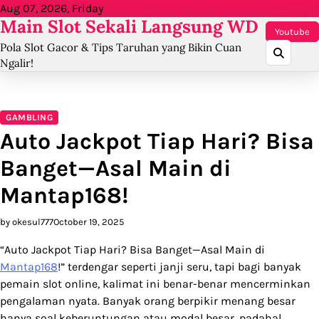
Skip
Aug 07, 2026, Friday
Main Slot Sekali Langsung WD
to
Youtube
content
Pola Slot Gacor & Tips Taruhan yang Bikin Cuan
Ngalir!
GAMBLING
Auto Jackpot Tiap Hari? Bisa
Banget—Asal Main di
Mantap168!
by okesul777
October 19, 2025
“Auto Jackpot Tiap Hari? Bisa Banget—Asal Main di
Mantap168
!” terdengar seperti janji seru, tapi bagi banyak
pemain slot online, kalimat ini benar-benar mencerminkan
pengalaman nyata. Banyak orang berpikir menang besar
hanya soal keberuntungan atau modal besar, padahal