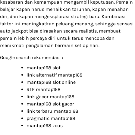
kesabaran dan kemampuan mengambil keputusan. Pemain
belajar kapan harus menaikkan taruhan, kapan menahan
diri, dan kapan mengeksplorasi strategi baru. Kombinasi
faktor ini meningkatkan peluang menang, sehingga sensasi
auto jackpot bisa dirasakan secara realistis, membuat
pemain lebih percaya diri untuk terus mencoba dan
menikmati pengalaman bermain setiap hari.
Google search rekomendasi :
mantap168 slot
link alternatif mantap168
mantap168 slot online
RTP mantap168
link gacor mantap168
mantap168 slot gacor
link terbaru mantap168
pragmatic mantap168
mantap168 zeus