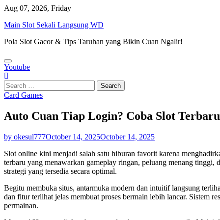
Skip
Aug 07, 2026, Friday
to
Main Slot Sekali Langsung WD
content
Pola Slot Gacor & Tips Taruhan yang Bikin Cuan Ngalir!
Youtube
Search
for:
Card Games
Auto Cuan Tiap Login? Coba Slot Terbaru
by okesul777
October 14, 2025
October 14, 2025
Slot online kini menjadi salah satu hiburan favorit karena menghadi
terbaru yang menawarkan gameplay ringan, peluang menang tinggi, d
strategi yang tersedia secara optimal.
Begitu membuka situs, antarmuka modern dan intuitif langsung terl
dan fitur terlihat jelas membuat proses bermain lebih lancar. Sistem 
permainan.