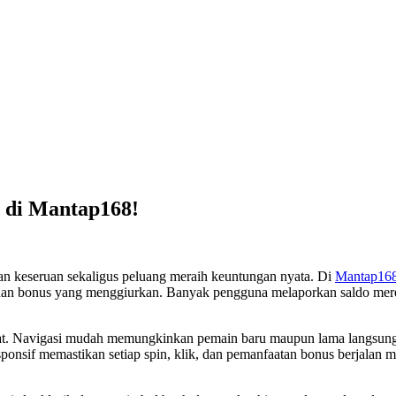
 di Mantap168!
rkan keseruan sekaligus peluang meraih keuntungan nyata. Di
Mantap16
an bonus yang menggiurkan. Banyak pengguna melaporkan saldo mereka 
ihat. Navigasi mudah memungkinkan pemain baru maupun lama langsung 
responsif memastikan setiap spin, klik, dan pemanfaatan bonus berjalan 