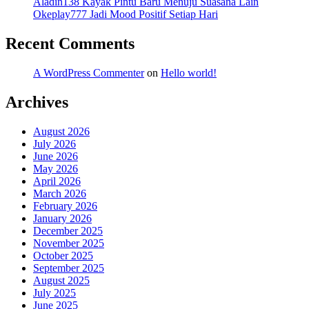
Aladin138 Kayak Pintu Baru Menuju Suasana Lain
Okeplay777 Jadi Mood Positif Setiap Hari
Recent Comments
A WordPress Commenter
on
Hello world!
Archives
August 2026
July 2026
June 2026
May 2026
April 2026
March 2026
February 2026
January 2026
December 2025
November 2025
October 2025
September 2025
August 2025
July 2025
June 2025