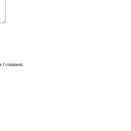
me I comment.