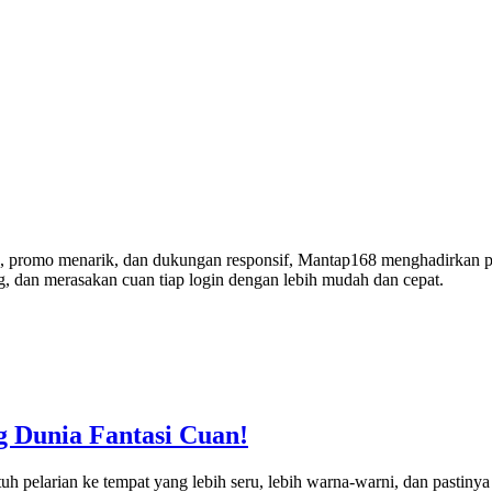
an, promo menarik, dan dukungan responsif, Mantap168 menghadirkan
, dan merasakan cuan tiap login dengan lebih mudah dan cepat.
g Dunia Fantasi Cuan!
 pelarian ke tempat yang lebih seru, lebih warna-warni, dan pastinya 