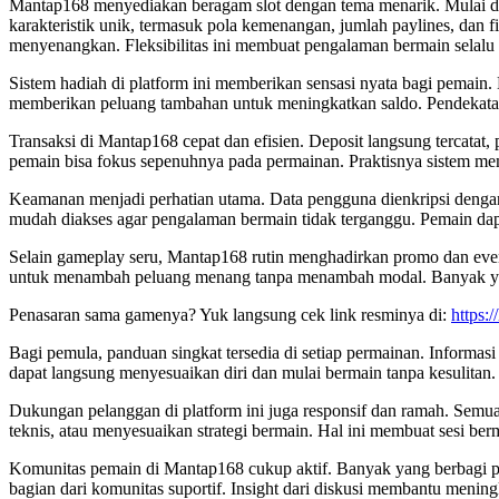
Mantap168 menyediakan beragam slot dengan tema menarik. Mulai dari
karakteristik unik, termasuk pola kemenangan, jumlah paylines, dan f
menyenangkan. Fleksibilitas ini membuat pengalaman bermain selalu
Sistem hadiah di platform ini memberikan sensasi nyata bagi pemain
memberikan peluang tambahan untuk meningkatkan saldo. Pendekatan
Transaksi di Mantap168 cepat dan efisien. Deposit langsung tercatat,
pemain bisa fokus sepenuhnya pada permainan. Praktisnya sistem m
Keamanan menjadi perhatian utama. Data pengguna dienkripsi dengan
mudah diakses agar pengalaman bermain tidak terganggu. Pemain dap
Selain gameplay seru, Mantap168 rutin menghadirkan promo dan event
untuk menambah peluang menang tanpa menambah modal. Banyak yang
Penasaran sama gamenya? Yuk langsung cek link resminya di:
https:
Bagi pemula, panduan singkat tersedia di setiap permainan. Informa
dapat langsung menyesuaikan diri dan mulai bermain tanpa kesulit
Dukungan pelanggan di platform ini juga responsif dan ramah. Semua
teknis, atau menyesuaikan strategi bermain. Hal ini membuat sesi berm
Komunitas pemain di Mantap168 cukup aktif. Banyak yang berbagi pen
bagian dari komunitas suportif. Insight dari diskusi membantu meni