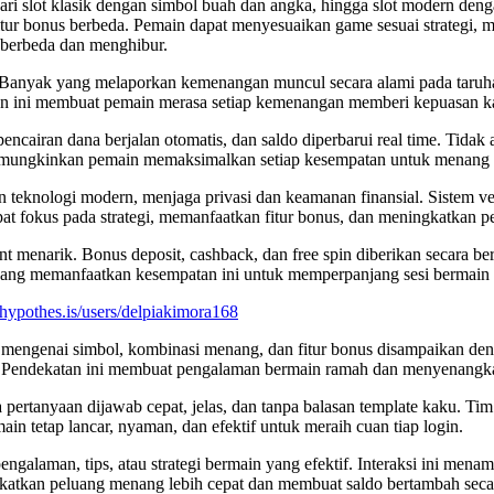
 slot klasik dengan simbol buah dan angka, hingga slot modern dengan
itur bonus berbeda. Pemain dapat menyesuaikan game sesuai strategi, mo
 berbeda dan menghibur.
. Banyak yang melaporkan kemenangan muncul secara alami pada taruhan
 ini membuat pemain merasa setiap kemenangan memberi kepuasan kare
 pencairan dana berjalan otomatis, dan saldo diperbarui real time. Tid
emungkinkan pemain memaksimalkan setiap kesempatan untuk menang d
 teknologi modern, menjaga privasi dan keamanan finansial. Sistem v
at fokus pada strategi, memanfaatkan fitur bonus, dan meningkatkan 
 menarik. Bonus deposit, cashback, dan free spin diberikan secara be
 memanfaatkan kesempatan ini untuk memperpanjang sesi bermain sek
//hypothes.is/users/delpiakimora168
si mengenai simbol, kombinasi menang, dan fitur bonus disampaikan d
an. Pendekatan ini membuat pengalaman bermain ramah dan menyenangk
 pertanyaan dijawab cepat, jelas, dan tanpa balasan template kaku. 
ain tetap lancar, nyaman, dan efektif untuk meraih cuan tiap login.
galaman, tips, atau strategi bermain yang efektif. Interaksi ini me
ngkatkan peluang menang lebih cepat dan membuat saldo bertambah seca