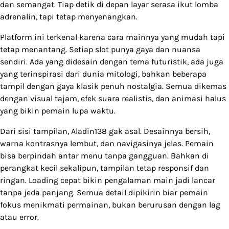
dan semangat. Tiap detik di depan layar serasa ikut lomba
adrenalin, tapi tetap menyenangkan.
Platform ini terkenal karena cara mainnya yang mudah tapi
tetap menantang. Setiap slot punya gaya dan nuansa
sendiri. Ada yang didesain dengan tema futuristik, ada juga
yang terinspirasi dari dunia mitologi, bahkan beberapa
tampil dengan gaya klasik penuh nostalgia. Semua dikemas
dengan visual tajam, efek suara realistis, dan animasi halus
yang bikin pemain lupa waktu.
Dari sisi tampilan, Aladin138 gak asal. Desainnya bersih,
warna kontrasnya lembut, dan navigasinya jelas. Pemain
bisa berpindah antar menu tanpa gangguan. Bahkan di
perangkat kecil sekalipun, tampilan tetap responsif dan
ringan. Loading cepat bikin pengalaman main jadi lancar
tanpa jeda panjang. Semua detail dipikirin biar pemain
fokus menikmati permainan, bukan berurusan dengan lag
atau error.