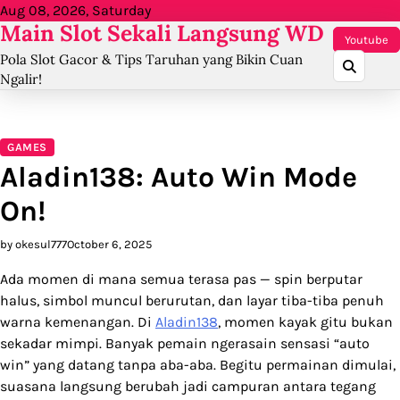
Skip
Aug 08, 2026, Saturday
Main Slot Sekali Langsung WD
to
Youtube
content
Pola Slot Gacor & Tips Taruhan yang Bikin Cuan
Ngalir!
GAMES
Aladin138: Auto Win Mode
On!
by okesul777
October 6, 2025
Ada momen di mana semua terasa pas — spin berputar
halus, simbol muncul berurutan, dan layar tiba-tiba penuh
warna kemenangan. Di
Aladin138
, momen kayak gitu bukan
sekadar mimpi. Banyak pemain ngerasain sensasi “auto
win” yang datang tanpa aba-aba. Begitu permainan dimulai,
suasana langsung berubah jadi campuran antara tegang