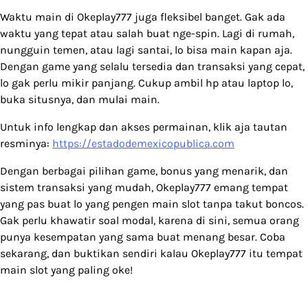
Waktu main di Okeplay777 juga fleksibel banget. Gak ada
waktu yang tepat atau salah buat nge-spin. Lagi di rumah,
nungguin temen, atau lagi santai, lo bisa main kapan aja.
Dengan game yang selalu tersedia dan transaksi yang cepat,
lo gak perlu mikir panjang. Cukup ambil hp atau laptop lo,
buka situsnya, dan mulai main.
Untuk info lengkap dan akses permainan, klik aja tautan
resminya:
https://estadodemexicopublica.com
Dengan berbagai pilihan game, bonus yang menarik, dan
sistem transaksi yang mudah, Okeplay777 emang tempat
yang pas buat lo yang pengen main slot tanpa takut boncos.
Gak perlu khawatir soal modal, karena di sini, semua orang
punya kesempatan yang sama buat menang besar. Coba
sekarang, dan buktikan sendiri kalau Okeplay777 itu tempat
main slot yang paling oke!