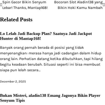
Spin Gacor Bikin Senyum
Bocoran Slot Aladin138 yang
Post
Lebar! Thanks, Mantap168!
Bikin Hoki Kamu Nambah
navigation
Related Posts
Lo Lelah Jadi Backup Plan? Saatnya Jadi Jackpot
Hunter di Mantap168!
Banyak orang pernah berada di posisi yang tidak
menyenangkan: merasa hanya jadi cadangan dalam hidup
orang lain. Perhatian datang ketika dibutuhkan, tapi hilang
begitu keadaan berubah. Situasi seperti ini bisa membuat
siapa pun lelah secara…
December 2, 2025
Bukan Misteri, aladin138 Emang Jagonya Bikin Player
Senyum Tipis