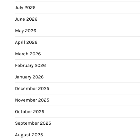
July 2026
June 2026
May 2026
April 2026
March 2026
February 2026
January 2026
December 2025
November 2025
October 2025
September 2025
August 2025