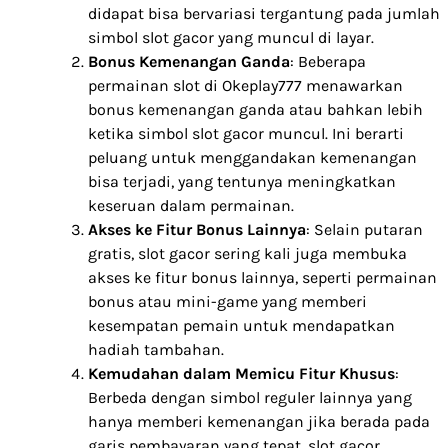
didapat bisa bervariasi tergantung pada jumlah
simbol slot gacor yang muncul di layar.
Bonus Kemenangan Ganda
: Beberapa
permainan slot di Okeplay777 menawarkan
bonus kemenangan ganda atau bahkan lebih
ketika simbol slot gacor muncul. Ini berarti
peluang untuk menggandakan kemenangan
bisa terjadi, yang tentunya meningkatkan
keseruan dalam permainan.
Akses ke Fitur Bonus Lainnya
: Selain putaran
gratis, slot gacor sering kali juga membuka
akses ke fitur bonus lainnya, seperti permainan
bonus atau mini-game yang memberi
kesempatan pemain untuk mendapatkan
hadiah tambahan.
Kemudahan dalam Memicu Fitur Khusus
:
Berbeda dengan simbol reguler lainnya yang
hanya memberi kemenangan jika berada pada
garis pembayaran yang tepat, slot gacor