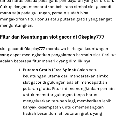
tanpa harus berada pada garis pembayaran yang berurutan.
Cukup dengan mendaratkan beberapa simbol slot gacor di
mana saja pada gulungan, pemain sudah bisa
mengaktifkan fitur bonus atau putaran gratis yang sangat
menguntungkan.
Fitur dan Keuntungan slot gacor di Okeplay777
slot gacor di Okeplay777 membawa berbagai keuntungan
yang dapat meningkatkan pengalaman bermain slot. Berikut
adalah beberapa fitur menarik yang dimilikinya:
Putaran Gratis (Free Spins)
: Salah satu
keuntungan utama dari mendaratkan simbol
slot gacor di gulungan adalah mendapatkan
putaran gratis. Fitur ini memungkinkan pemain
untuk memutar gulungan tanpa harus
mengeluarkan taruhan lagi, memberikan lebih
banyak kesempatan untuk memenangkan
hadiah besar. Jumlah putaran gratis yang