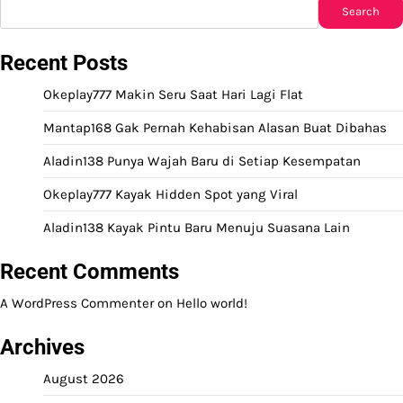
Search
Recent Posts
Okeplay777 Makin Seru Saat Hari Lagi Flat
Mantap168 Gak Pernah Kehabisan Alasan Buat Dibahas
Aladin138 Punya Wajah Baru di Setiap Kesempatan
Okeplay777 Kayak Hidden Spot yang Viral
Aladin138 Kayak Pintu Baru Menuju Suasana Lain
Recent Comments
A WordPress Commenter
on
Hello world!
Archives
August 2026