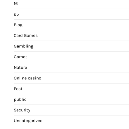
16
25
Blog
Card Games
Gambling
Games
Nature
Online casino
Post
public
Security
Uncategorized