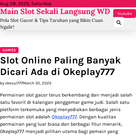
Skip
Aug 08, 2026, Saturday
Main Slot Sekali Langsung WD
to
Youtube
content
Pola Slot Gacor & Tips Taruhan yang Bikin Cuan
Ngalir!
GAMES
Slot Online Paling Banyak
Dicari Ada di Okeplay777
by okesul777
March 30, 2025
Permainan slot gacor terus berkembang dan menjadi salah
satu favorit di kalangan penggemar game judi. Salah satu
platform terkemuka yang menyediakan berbagai jenis
permainan slot adalah
Okeplay777
. Dengan kualitas
permainan yang luar biasa dan berbagai fitur menarik,
Okeplay777 menjadi pilihan utama bagi pemain yang