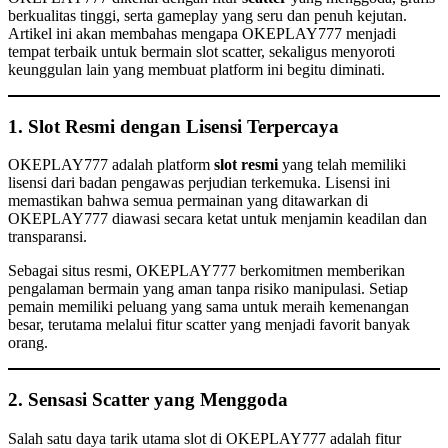
berkualitas tinggi, serta gameplay yang seru dan penuh kejutan.
Artikel ini akan membahas mengapa OKEPLAY777 menjadi
tempat terbaik untuk bermain slot scatter, sekaligus menyoroti
keunggulan lain yang membuat platform ini begitu diminati.
1. Slot Resmi dengan Lisensi Terpercaya
OKEPLAY777 adalah platform
slot resmi
yang telah memiliki
lisensi dari badan pengawas perjudian terkemuka. Lisensi ini
memastikan bahwa semua permainan yang ditawarkan di
OKEPLAY777 diawasi secara ketat untuk menjamin keadilan dan
transparansi.
Sebagai situs resmi, OKEPLAY777 berkomitmen memberikan
pengalaman bermain yang aman tanpa risiko manipulasi. Setiap
pemain memiliki peluang yang sama untuk meraih kemenangan
besar, terutama melalui fitur scatter yang menjadi favorit banyak
orang.
2. Sensasi Scatter yang Menggoda
Salah satu daya tarik utama slot di OKEPLAY777 adalah fitur