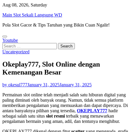
Skip
Aug 08, 2026, Saturday
to
Main Slot Sekali Langsung WD
content
Pola Slot Gacor & Tips Taruhan yang Bikin Cuan Ngalir!
Youtube
Search
for:
Uncategorized
Okeplay777, Slot Online dengan
Kemenangan Besar
by okesul777
January 31, 2025
January 31, 2025
Permainan slot online telah menjadi salah satu hiburan digital yang
paling diminati oleh banyak orang. Namun, tidak semua platform
memberikan pengalaman yang memuaskan dan dapat dipercaya. Di
antara banyaknya pilihan yang tersedia,
OKEPLAY777
hadir
sebagai salah satu situs
slot resmi
terbaik yang menawarkan
pengalaman bermain yang aman, adil, dan tentunya menghibur.
OKEPLAY777 dikenal dengan fitur
scatter
yang menggoda, grafis