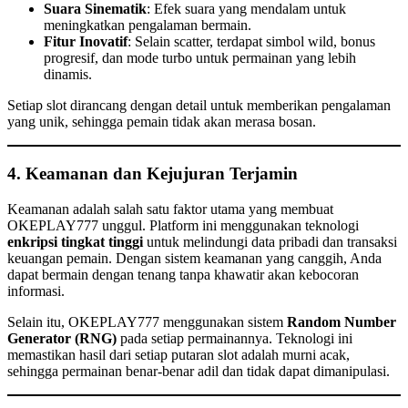
Suara Sinematik
: Efek suara yang mendalam untuk
meningkatkan pengalaman bermain.
Fitur Inovatif
: Selain scatter, terdapat simbol wild, bonus
progresif, dan mode turbo untuk permainan yang lebih
dinamis.
Setiap slot dirancang dengan detail untuk memberikan pengalaman
yang unik, sehingga pemain tidak akan merasa bosan.
4. Keamanan dan Kejujuran Terjamin
Keamanan adalah salah satu faktor utama yang membuat
OKEPLAY777 unggul. Platform ini menggunakan teknologi
enkripsi tingkat tinggi
untuk melindungi data pribadi dan transaksi
keuangan pemain. Dengan sistem keamanan yang canggih, Anda
dapat bermain dengan tenang tanpa khawatir akan kebocoran
informasi.
Selain itu, OKEPLAY777 menggunakan sistem
Random Number
Generator (RNG)
pada setiap permainannya. Teknologi ini
memastikan hasil dari setiap putaran slot adalah murni acak,
sehingga permainan benar-benar adil dan tidak dapat dimanipulasi.