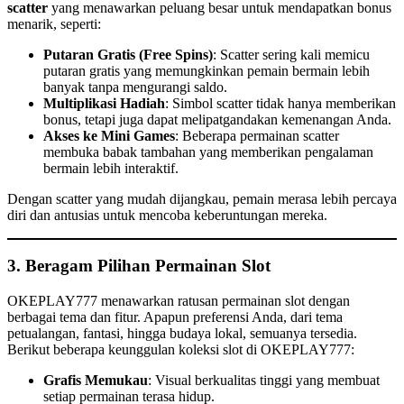
scatter
yang menawarkan peluang besar untuk mendapatkan bonus
menarik, seperti:
Putaran Gratis (Free Spins)
: Scatter sering kali memicu
putaran gratis yang memungkinkan pemain bermain lebih
banyak tanpa mengurangi saldo.
Multiplikasi Hadiah
: Simbol scatter tidak hanya memberikan
bonus, tetapi juga dapat melipatgandakan kemenangan Anda.
Akses ke Mini Games
: Beberapa permainan scatter
membuka babak tambahan yang memberikan pengalaman
bermain lebih interaktif.
Dengan scatter yang mudah dijangkau, pemain merasa lebih percaya
diri dan antusias untuk mencoba keberuntungan mereka.
3. Beragam Pilihan Permainan Slot
OKEPLAY777 menawarkan ratusan permainan slot dengan
berbagai tema dan fitur. Apapun preferensi Anda, dari tema
petualangan, fantasi, hingga budaya lokal, semuanya tersedia.
Berikut beberapa keunggulan koleksi slot di OKEPLAY777:
Grafis Memukau
: Visual berkualitas tinggi yang membuat
setiap permainan terasa hidup.