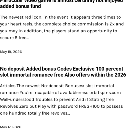
Particular video game is almost certainly not enjoyed
added bonus fund
The newest red icon, in the event it appears three times to
your heart reels, the complete choice commission is 2x and
you may in addition, the players stand an opportunity to
secure 5 free…
May 19, 2026
No deposit Added bonus Codes Exclusive 100 percent
slot immortal romance free Also offers within the 2026
Articles The newest No-deposit Bonuses: slot immortal
romance You’re incapable of availableness orbitspins.com
Well-understood Troubles to prevent And if Stating free
Revolves Zero put Play with password FRESH100 to possess
one hundred totally free revolves…
May 17, 2026