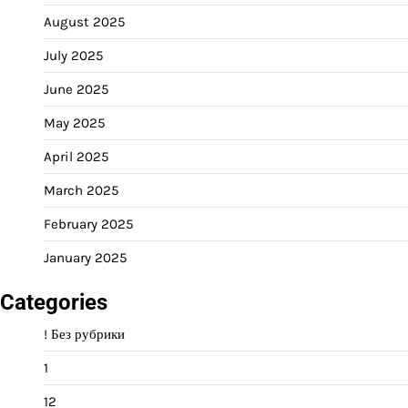
August 2025
July 2025
June 2025
May 2025
April 2025
March 2025
February 2025
January 2025
Categories
! Без рубрики
1
12