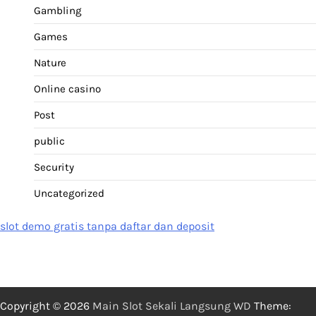
Gambling
Games
Nature
Online casino
Post
public
Security
Uncategorized
slot demo gratis tanpa daftar dan deposit
Copyright © 2026
Main Slot Sekali Langsung WD
Theme: