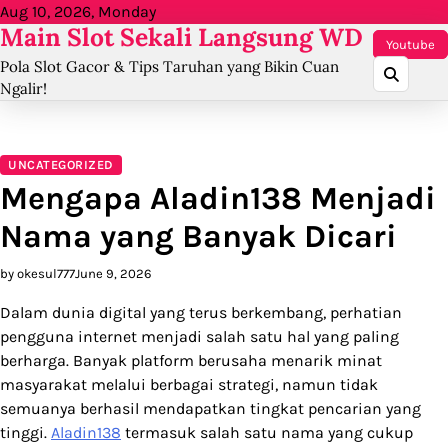
Skip
Aug 10, 2026, Monday
Main Slot Sekali Langsung WD
to
Youtube
content
Pola Slot Gacor & Tips Taruhan yang Bikin Cuan
Ngalir!
UNCATEGORIZED
Mengapa Aladin138 Menjadi
Nama yang Banyak Dicari
by okesul777
June 9, 2026
Dalam dunia digital yang terus berkembang, perhatian
pengguna internet menjadi salah satu hal yang paling
berharga. Banyak platform berusaha menarik minat
masyarakat melalui berbagai strategi, namun tidak
semuanya berhasil mendapatkan tingkat pencarian yang
tinggi.
Aladin138
termasuk salah satu nama yang cukup