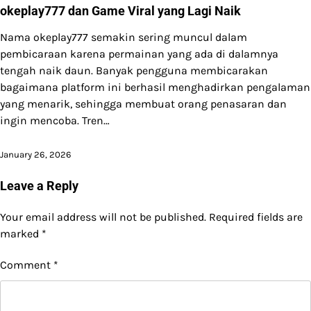
okeplay777 dan Game Viral yang Lagi Naik
Nama okeplay777 semakin sering muncul dalam
pembicaraan karena permainan yang ada di dalamnya
tengah naik daun. Banyak pengguna membicarakan
bagaimana platform ini berhasil menghadirkan pengalaman
yang menarik, sehingga membuat orang penasaran dan
ingin mencoba. Tren…
January 26, 2026
Leave a Reply
Your email address will not be published.
Required fields are
marked
*
Comment
*