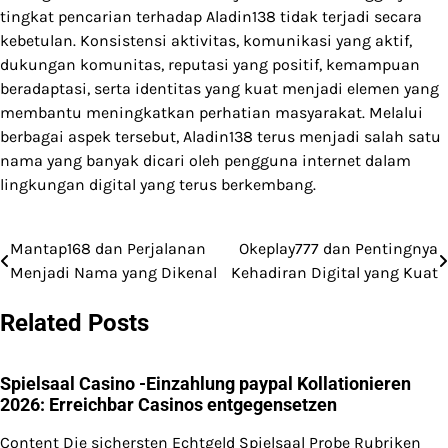
tingkat pencarian terhadap Aladin138 tidak terjadi secara
kebetulan. Konsistensi aktivitas, komunikasi yang aktif,
dukungan komunitas, reputasi yang positif, kemampuan
beradaptasi, serta identitas yang kuat menjadi elemen yang
membantu meningkatkan perhatian masyarakat. Melalui
berbagai aspek tersebut, Aladin138 terus menjadi salah satu
nama yang banyak dicari oleh pengguna internet dalam
lingkungan digital yang terus berkembang.
Mantap168 dan Perjalanan
Okeplay777 dan Pentingnya
Post
Menjadi Nama yang Dikenal
Kehadiran Digital yang Kuat
navigation
Related Posts
Spielsaal Casino -Einzahlung paypal Kollationieren
2026: Erreichbar Casinos entgegensetzen
Content Die sichersten Echtgeld Spielsaal Probe Rubriken