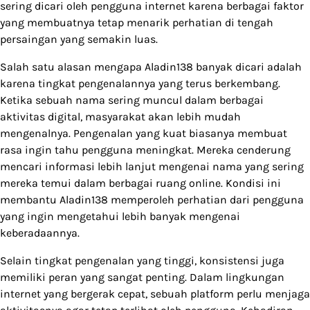
sering dicari oleh pengguna internet karena berbagai faktor
yang membuatnya tetap menarik perhatian di tengah
persaingan yang semakin luas.
Salah satu alasan mengapa Aladin138 banyak dicari adalah
karena tingkat pengenalannya yang terus berkembang.
Ketika sebuah nama sering muncul dalam berbagai
aktivitas digital, masyarakat akan lebih mudah
mengenalnya. Pengenalan yang kuat biasanya membuat
rasa ingin tahu pengguna meningkat. Mereka cenderung
mencari informasi lebih lanjut mengenai nama yang sering
mereka temui dalam berbagai ruang online. Kondisi ini
membantu Aladin138 memperoleh perhatian dari pengguna
yang ingin mengetahui lebih banyak mengenai
keberadaannya.
Selain tingkat pengenalan yang tinggi, konsistensi juga
memiliki peran yang sangat penting. Dalam lingkungan
internet yang bergerak cepat, sebuah platform perlu menjaga