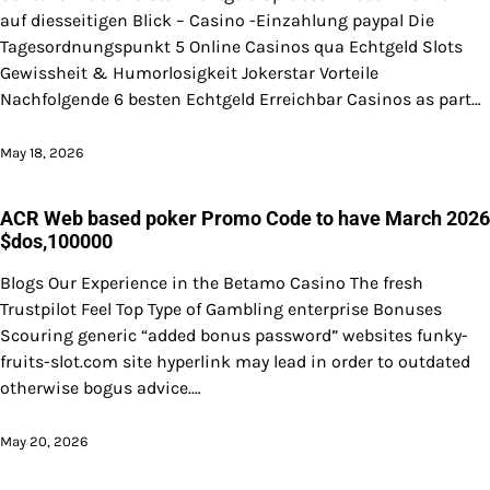
auf diesseitigen Blick – Casino -Einzahlung paypal Die
Tagesordnungspunkt 5 Online Casinos qua Echtgeld Slots
Gewissheit & Humorlosigkeit Jokerstar Vorteile
Nachfolgende 6 besten Echtgeld Erreichbar Casinos as part…
May 18, 2026
ACR Web based poker Promo Code to have March 2026
$dos,100000
Blogs Our Experience in the Betamo Casino The fresh
Trustpilot Feel Top Type of Gambling enterprise Bonuses
Scouring generic “added bonus password” websites funky-
fruits-slot.com site hyperlink may lead in order to outdated
otherwise bogus advice.…
May 20, 2026