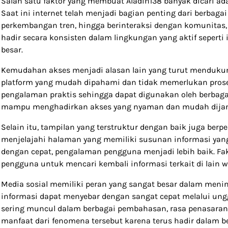
Salah satu faktor yang membuat Aladin138 banyak dicari ad
Saat ini internet telah menjadi bagian penting dari berbag
perkembangan tren, hingga berinteraksi dengan komunitas,
hadir secara konsisten dalam lingkungan yang aktif seperti
besar.
Kemudahan akses menjadi alasan lain yang turut mendukun
platform yang mudah dipahami dan tidak memerlukan pros
pengalaman praktis sehingga dapat digunakan oleh berbag
mampu menghadirkan akses yang nyaman dan mudah dijangk
Selain itu, tampilan yang terstruktur dengan baik juga be
menjelajahi halaman yang memiliki susunan informasi yang
dengan cepat, pengalaman pengguna menjadi lebih baik. F
pengguna untuk mencari kembali informasi terkait di lain w
Media sosial memiliki peran yang sangat besar dalam menin
informasi dapat menyebar dengan sangat cepat melalui ung
sering muncul dalam berbagai pembahasan, rasa penasaran
manfaat dari fenomena tersebut karena terus hadir dalam be