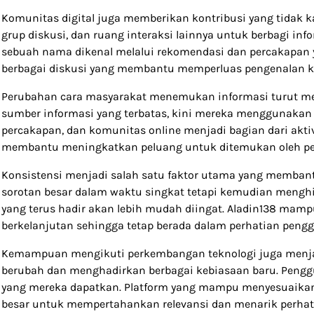
Komunitas digital juga memberikan kontribusi yang tidak k
grup diskusi, dan ruang interaksi lainnya untuk berbagi 
sebuah nama dikenal melalui rekomendasi dan percakapan y
berbagai diskusi yang membantu memperluas pengenalan ke
Perubahan cara masyarakat menemukan informasi turut me
sumber informasi yang terbatas, kini mereka menggunakan be
percakapan, dan komunitas online menjadi bagian dari aktiv
membantu meningkatkan peluang untuk ditemukan oleh pen
Konsistensi menjadi salah satu faktor utama yang memba
sorotan besar dalam waktu singkat tetapi kemudian mengh
yang terus hadir akan lebih mudah diingat. Aladin138 mam
berkelanjutan sehingga tetap berada dalam perhatian pengg
Kemampuan mengikuti perkembangan teknologi juga menjadi
berubah dan menghadirkan berbagai kebiasaan baru. Pengg
yang mereka dapatkan. Platform yang mampu menyesuaikan d
besar untuk mempertahankan relevansi dan menarik perhat