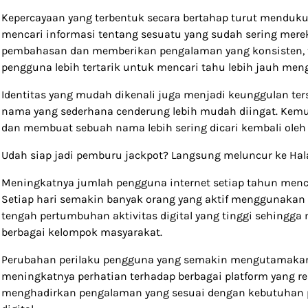
Kepercayaan yang terbentuk secara bertahap turut menduku
mencari informasi tentang sesuatu yang sudah sering mere
pembahasan dan memberikan pengalaman yang konsisten, t
pengguna lebih tertarik untuk mencari tahu lebih jauh men
Identitas yang mudah dikenali juga menjadi keunggulan ters
nama yang sederhana cenderung lebih mudah diingat. Ke
dan membuat sebuah nama lebih sering dicari kembali oleh
Udah siap jadi pemburu jackpot? Langsung meluncur ke Ha
Meningkatnya jumlah pengguna internet setiap tahun menc
Setiap hari semakin banyak orang yang aktif menggunakan 
tengah pertumbuhan aktivitas digital yang tinggi sehingg
berbagai kelompok masyarakat.
Perubahan perilaku pengguna yang semakin mengutamaka
meningkatnya perhatian terhadap berbagai platform yang 
menghadirkan pengalaman yang sesuai dengan kebutuhan p