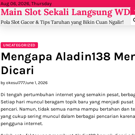
Skip
Aug 06, 2026, Thursday
Main Slot Sekali Langsung WD
to
content
Pola Slot Gacor & Tips Taruhan yang Bikin Cuan Ngalir!
UNCATEGORIZED
Mengapa Aladin138 Me
Dicari
by okesul777
June 1, 2026
Di tengah pertumbuhan internet yang semakin pesat, berb
Setiap hari muncul beragam topik baru yang menjadi pusat
pencari. Namun, tidak semua nama mampu bertahan dan ter
yang cukup sering muncul dalam berbagai pencarian karen
pengguna internet.