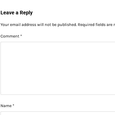
Leave a Reply
Your email address will not be published.
Required fields ar
Comment
*
Name
*