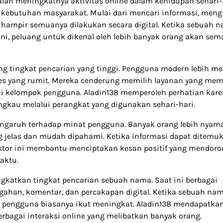
alah meningkatnya aktivitas online dalam kehidupan sehari-
ai kebutuhan masyarakat. Mulai dari mencari informasi, meng
 hampir semuanya dilakukan secara digital. Ketika sebuah 
 ini, peluang untuk dikenal oleh lebih banyak orang akan sem
g tingkat pencarian yang tinggi. Pengguna modern lebih m
es yang rumit. Mereka cenderung memilih layanan yang me
ai kelompok pengguna. Aladin138 memperoleh perhatian kar
au melalui perangkat yang digunakan sehari-hari.
rpengaruh terhadap minat pengguna. Banyak orang lebih nyam
 jelas dan mudah dipahami. Ketika informasi dapat ditemu
aktor ini membantu menciptakan kesan positif yang mendor
aktu.
gkatkan tingkat pencarian sebuah nama. Saat ini berbagai
gahan, komentar, dan percakapan digital. Ketika sebuah na
 pengguna biasanya ikut meningkat. Aladin138 mendapatka
rbagai interaksi online yang melibatkan banyak orang.