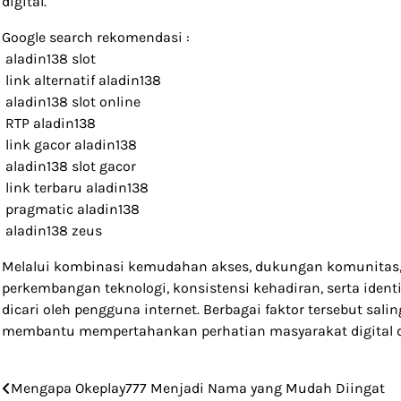
digital.
Google search rekomendasi :
aladin138 slot
link alternatif aladin138
aladin138 slot online
RTP aladin138
link gacor aladin138
aladin138 slot gacor
link terbaru aladin138
pragmatic aladin138
aladin138 zeus
Melalui kombinasi kemudahan akses, dukungan komunitas, 
perkembangan teknologi, konsistensi kehadiran, serta iden
dicari oleh pengguna internet. Berbagai faktor tersebut 
membantu mempertahankan perhatian masyarakat digital d
Mengapa Okeplay777 Menjadi Nama yang Mudah Diingat
Post