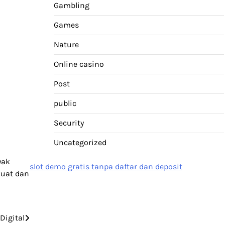
Gambling
Games
Nature
Online casino
Post
public
Security
Uncategorized
yak
slot demo gratis tanpa daftar dan deposit
kuat dan
Digital