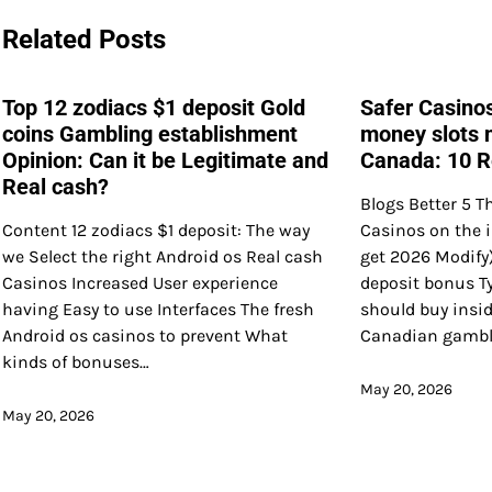
navigation
Related Posts
Top 12 zodiacs $1 deposit Gold
Safer Casinos
coins Gambling establishment
money slots 
Opinion: Can it be Legitimate and
Canada: 10 R
Real cash?
Blogs Better 5 
Content 12 zodiacs $1 deposit: The way
Casinos on the i
we Select the right Android os Real cash
get 2026 Modify)
Casinos Increased User experience
deposit bonus Ty
having Easy to use Interfaces The fresh
should buy insi
Android os casinos to prevent What
Canadian gambl
kinds of bonuses…
May 20, 2026
May 20, 2026